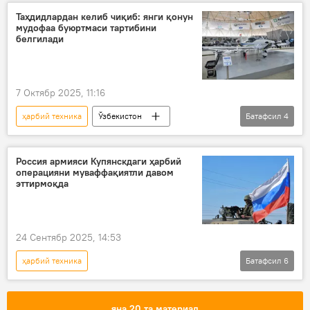
Россиянинг Донбассдаги махсус ҳарбий операцияси
Таҳдидлардан келиб чиқиб: янги қонун
мудофаа буюртмаси тартибини
Ҳаво мудофаа тизими
АҚШ
белгилади
Дунёда
Дунё янгиликлари
Исроил
7 Октябр 2025, 11:16
ҳарбий техника
Ўзбекистон
Батафсил
4
янги қонун
қурол
Давлат бюджети
Сиёсат
Россия армияси Купянскдаги ҳарбий
операцияни муваффақиятли давом
эттирмоқда
24 Сентябр 2025, 14:53
ҳарбий техника
Батафсил
6
Россиянинг Донбассдаги махсус ҳарбий операцияси
Дунёда
Россия
Украина
яна 20 та материал