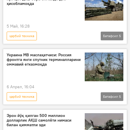
Украина
анти-дрон
ҳисобламоқда
5 Май, 16:28
ҳарбий техника
Батафсил
5
Россиянинг Донбассдаги махсус ҳарбий операцияси
Дунё янгиликлари
ёрдам
Украина МВ маслаҳатчиси: Россия
фронтга янги спутник терминалларини
АҚШ
Европа Иттифоқи
оммавий етказмоқда
6 Апрел, 16:04
ҳарбий техника
Батафсил
5
Россиянинг Донбассдаги махсус ҳарбий операцияси
Дунё янгиликлари
Украина
Эрон йўқ қилган 500 миллион
долларлик АҚШ самолёти нимаси
Россия
Дунёда
билан қимматли эди