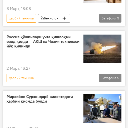
Россия Мудофаа вазирлиги
3 Март, 18:08
Ҳарбий денгиз флоти
ҳарбий техника
Ўзбекистон
Батафсил
3
Жамият
армия
Қуролли Кучлар
Шавкат Мирзиёев
Россия қўшинлари учта қишлоқни
озод қилди — АҚШ ва Чехия техникаси
йўқ қилинди
2 Март, 16:27
ҳарбий техника
Батафсил
5
Россиянинг Донбассдаги махсус ҳарбий операцияси
Дунё янгиликлари
Дунёда
Мирзиёев Сурхондарё вилоятидаги
ҳарбий қисмда бўлди
Россия Мудофаа вазирлиги
Донецк халқ республикаси (ДХР)