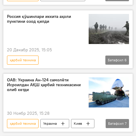
Қуролли Кучлар
самолёт
Россия қўшинлари иккита аҳоли
пунктини озод қилди
20 Декабр 2025, 15:05
ҳарбий техника
Батафсил
6
Россиянинг Донбассдаги махсус ҳарбий операцияси
Россия
Украина
ОАВ: Украина Ан-124 самолёти
Исроилдан АҚШ ҳарбий техникасини
Донецк халқ республикаси (ДХР)
олиб кетди
ҳарбий
Россия Мудофаа вазирлиги
30 Ноябр 2025, 15:28
ҳарбий техника
Украина
Киев
Батафсил
7
зенит-ракета комплекслари