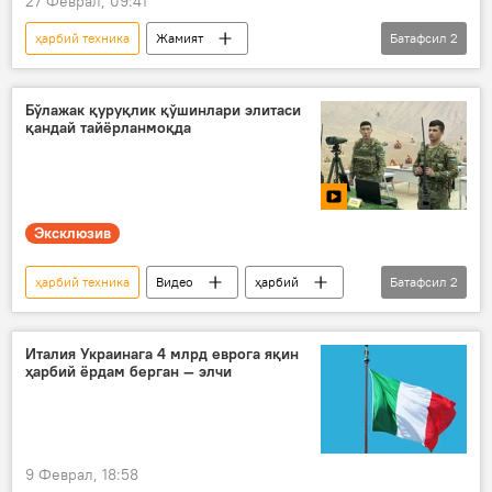
27 Феврал, 09:41
ҳарбий техника
Жамият
Батафсил
2
Шавкат Мирзиёев
Сурхондарё
Бўлажак қуруқлик қўшинлари элитаси
қандай тайёрланмоқда
Эксклюзив
ҳарбий техника
Видео
ҳарбий
Батафсил
2
Мудофаа вазирлиги
Чирчиқ
Италия Украинага 4 млрд еврога яқин
ҳарбий ёрдам берган — элчи
9 Феврал, 18:58