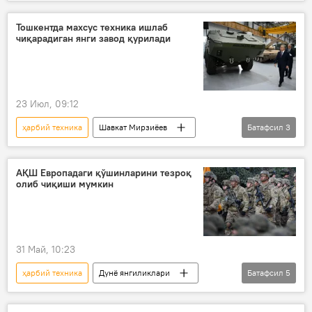
Россиянинг Донбассдаги махсус ҳарбий операцияси
Россия
Украина
Тошкентда махсус техника ишлаб
чиқарадиган янги завод қурилади
Қуролли Кучлар
Киев
Одесса
23 Июл, 09:12
ҳарбий техника
Шавкат Мирзиёев
Батафсил
3
автомобил
Жамият
Тошкент
АҚШ Европадаги қўшинларини тезроқ
олиб чиқиши мумкин
31 Май, 10:23
ҳарбий техника
Дунё янгиликлари
Батафсил
5
Дунёда
НАТО
Германия