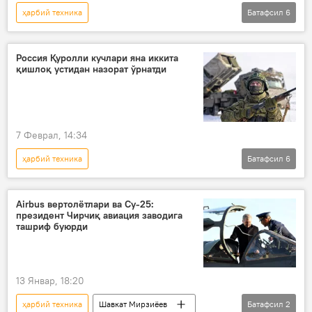
ҳарбий техника
Батафсил
6
Россиянинг Донбассдаги махсус ҳарбий операцияси
Дунё янгиликлари
Дунёда
Россия Қуролли кучлари яна иккита
қишлоқ устидан назорат ўрнатди
НАТО
Италия
Украина
7 Феврал, 14:34
ҳарбий техника
Батафсил
6
Россиянинг Донбассдаги махсус ҳарбий операцияси
Россия
Украина
Airbus вертолётлари ва Су-25:
президент Чирчиқ авиация заводига
Донецк халқ республикаси (ДХР)
ташриф буюрди
Луганск халқ республикаси (ЛХР)
Россия Мудофаа вазирлиги
13 Январ, 18:20
ҳарбий техника
Шавкат Мирзиёев
Батафсил
2