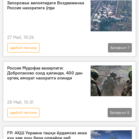
Жей Вэнс
Пентагон
Запорожье вилоятидаги Воздвиженка
Россия назоратига ўтди
27 Май, 19:26
ҳарбий техника
Батафсил
7
Россиянинг Донбассдаги махсус ҳарбий операцияси
Россия
Украина
ҳарбий
Россия Мудофаа вазирлиги:
Добропасово озод қилинди, 400 дан
Россия Мудофаа вазирлиги
ортиқ иморат назоратга олинди
Қуролли Кучлар
Видео
26 Май, 10:31
ҳарбий техника
Батафсил
5
Россиянинг Донбассдаги махсус ҳарбий операцияси
Дунё янгиликлари
Дунёда
FP: АҚШ Украина ташқи ёрдамсиз икки
кун ҳам дош бера олмайди деб