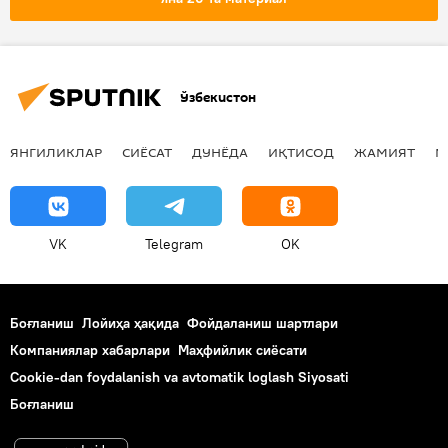
ҳарбий
ҳарбий база
Ўзбекистон
ЯНГИЛИКЛАР
СИЁСАТ
ДУНЁДА
ИҚТИСОД
ЖАМИЯТ
М
VK
Telegram
OK
Боғланиш
Лойиҳа ҳақида
Фойдаланиш шартлари
Компаниялар хабарлари
Маҳфийлик сиёсати
Cookie-dan foydalanish va avtomatik loglash Siyosati
Боғланиш