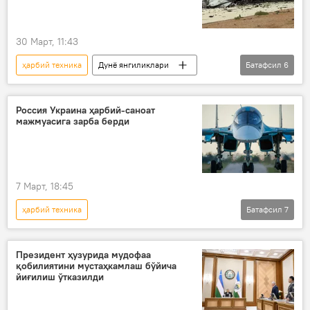
30 Март, 11:43
ҳарбий техника
Дунё янгиликлари
Батафсил
6
АҚШ – Эрон можароси
самолёт
Саудия Арабистони
Дунёда
Россия Украина ҳарбий-саноат
мажмуасига зарба берди
Эрон
АҚШ
7 Март, 18:45
ҳарбий техника
Батафсил
7
Россиянинг Донбассдаги махсус ҳарбий операцияси
Россия
Украина
Президент ҳузурида мудофаа
қобилиятини мустаҳкамлаш бўйича
Донецк халқ республикаси (ДХР)
йиғилиш ўтказилди
Луганск халқ республикаси (ЛХР)