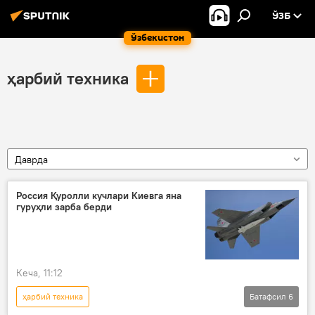
ЎЗБ
Ўзбекистон
ҳарбий техника
Даврда
Россия Қуролли кучлари Киевга яна
гуруҳли зарба берди
Кеча, 11:12
ҳарбий техника
Батафсил
6