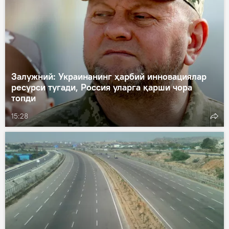
Залужний: Украинанинг ҳарбий инновациялар
ресурси тугади, Россия уларга қарши чора
топди
15:28