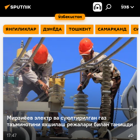
ЎЗБ
Ўзбекистон
ЯНГИЛИКЛАР
ДУНЁДА
ТОШКЕНТ
САМАРҚАНД
СИ
Мирзиёев электр ва суюлтирилган газ
таъминотини яхшилаш режалари билан танишди
17:47