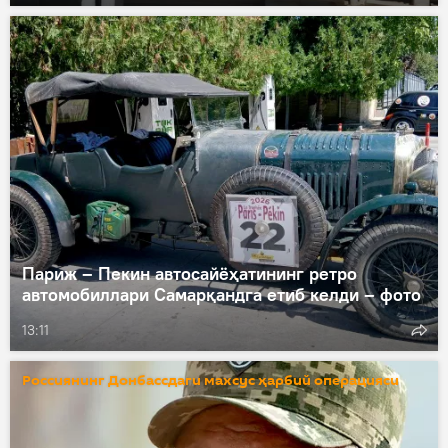
Париж – Пекин автосайёҳатининг ретро
автомобиллари Самарқандга етиб келди – фото
13:11
Россиянинг Донбассдаги махсус ҳарбий операцияси