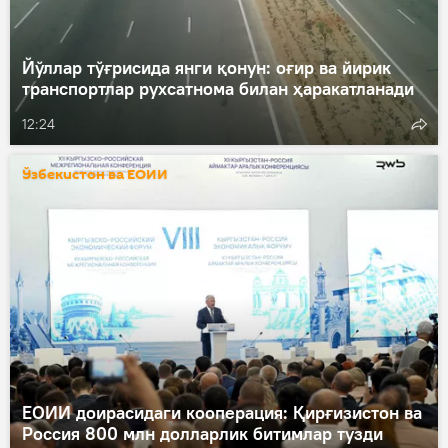
Йўллар тўғрисида янги қонун: оғир ва йирик
транспортлар рухсатнома билан ҳаракатланади
12:24
Ўзбекистон ва ЕОИИ
ЕОИИ доирасидаги кооперация: Қирғизистон ва
Россия 800 млн долларлик битимлар тузди