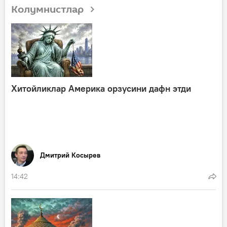
Колумнистлар
Хитойликлар Америка орзусини дафн этди
Дмитрий Косырев
14:42