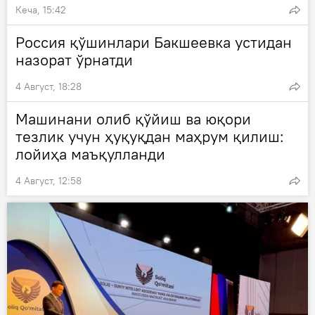
Кеча, 15:42
Россия қўшинлари Бакшеевка устидан
назорат ўрнатди
4 Август, 18:28
Машинани олиб қўйиш ва юқори
тезлик учун ҳуқуқдан маҳрум қилиш:
лойиҳа маъқулланди
4 Август, 12:58