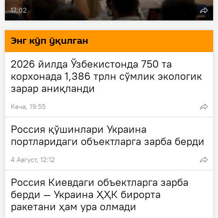
17:02
Энг кўп ўқилган
2026 йилда Ўзбекистонда 750 та
корхонада 1,386 трлн сўмлик экологик
зарар аниқланди
Кеча, 19:55
Россия қўшинлари Украина
портларидаги объектларга зарба берди
4 Август, 12:12
Россия Киевдаги объектларга зарба
берди — Украина ҲҲК бирорта
ракетани ҳам ура олмади