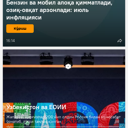
Бензин ва мобил алоқа қимматлади,
озиқ-овқат арзонлади: июль
инфляцияси
Кўриш
16:14
Ўзбекистон ва ЕОИИ
Жапаров: қирғизлар 200 йил олдин Россия билан муносабат
ўрнатиб, тўғри танлов қилган