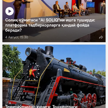
Солиқ қўмитаси "AI SOLIQ"ни ишга туширди:
платформа тадбиркорларга қандай фойда
беради?
4 Август, 15:30
Темирйўлчилар кунига: Тошкентдаги