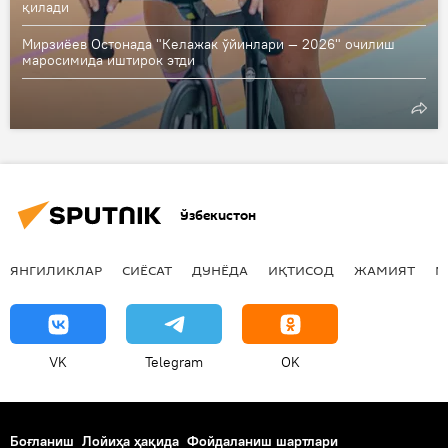
қилади
Мирзиёев Остонада "Келажак ўйинлари — 2026" очилиш
маросимида иштирок этди
Ўзбекистон
ЯНГИЛИКЛАР
СИЁСАТ
ДУНЁДА
ИҚТИСОД
ЖАМИЯТ
М
VK
Telegram
OK
Боғланиш
Лойиҳа ҳақида
Фойдаланиш шартлари