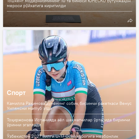
Тошкент модернизмининг 10 та биноси ЮНЕСКО Бутунжаҳон
мероси рўйхатига киритилди
Спорт
Камилла Раҳимова дунёнинг собиқ биринчи ракеткаси Венус
Уилямсни мағлуб этди
Тоҳиржонова Испанияда аёл шахматчилар ўртасида биринчи
ўринни эгаллади
Ўзбекистон 2027 йилги U-17 Осиё кубогига мезбонлик