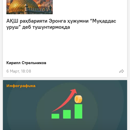
АҚШ раҳбарияти Эронга ҳужумни “Муқаддас
уруш” деб тушунтирмоқда
Кирилл Стрельников
6 Март, 18:08
Инфографика