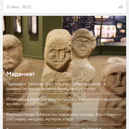
21 Июл, 19:02
Маданият
Президент Халқлар дўстлиги куни табригида амалга
оширилган ишлар ва режаларни маълум қилди
Иссиқкўлда вазирлар рақсга тушди — Ўзбекистон маданияти
кунлари қандай ўтди?
Қирғизистонда Ўзбекистон маданияти кунлари бошланади —
200 нафар ижодкор иштирок этади