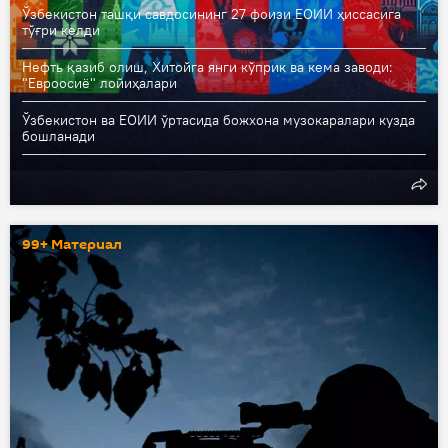
Ўзбекистон ташқи савдосининг 27 фоизи ЕОИИ ҳиссасига
тўғри келди
Нефть қазиб олиш, Хитойга янги кўприк ва кема заводи:
"Евроосиё" лойиҳалари
Ўзбекистон ва ЕОИИ ўртасида божхона музокаралари кузда
бошланади
99+ Материал