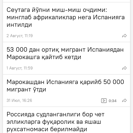
Сеутага йўлни миш-миш очдими:
минглаб африкаликлар нега Испанияга
интилди
2 Август, 11:19
53 000 дан ортиқ мигрант Испаниядан
Марокашга қайтиб кетди
1 Август, 11:59
Марокашдан Испанияга қарийб 50 000
мигрант ўтди
31 Июл, 16:26
0:34
Россияда судланганлиги бор чет
элликларга фуқаролик ва яшаш
рухсатномаси берилмайди