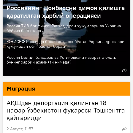
Россиянинг Донбассни ҳимоя қилишга
қаратилган ҳарбий операцияси
Россия ТИВ брифинги: Patriot, дрон ҳужумлари ва Украина
бўйича баёнотлар
ЮНИСЕФ Россияда болалар ҳалок бўлган Украина дронлари
ҳужумидан сўнг баёнот берди
Россия Белий Колодезь ва Устиновкани назоратга олди:
бунинг ҳарбий аҳамияти нимада?
Миграция
АҚШдан депортация қилинган 18
нафар Ўзбекистон фуқароси Тошкентга
қайтарилди
2 Август, 11:57