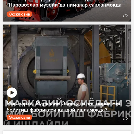
"Паровозлар музейи"да нималар сақланмоқда
Эксклюзив
Мис нархи: Марказий Осиёдаги энг йирик мис
бойитиш фабрикаси қандай ишламоқда?
Эксклюзив