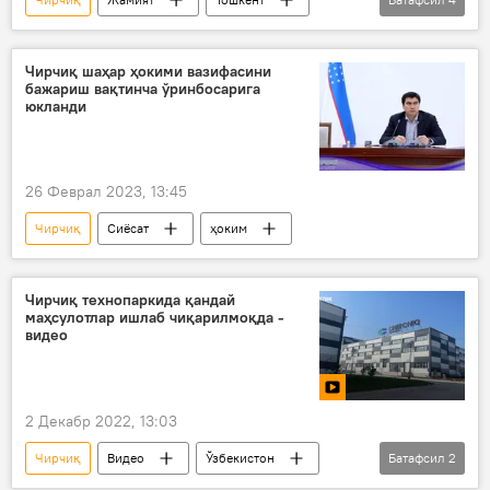
президент
қурилиш
лойиҳа
Қуйичирчиқ тумани
Чирчиқ шаҳар ҳокими вазифасини
бажариш вақтинча ўринбосарига
юкланди
26 Феврал 2023, 13:45
Чирчиқ
Сиёсат
ҳоким
Чирчиқ технопаркида қандай
маҳсулотлар ишлаб чиқарилмоқда -
видео
2 Декабр 2022, 13:03
Чирчиқ
Видео
Ўзбекистон
Батафсил
2