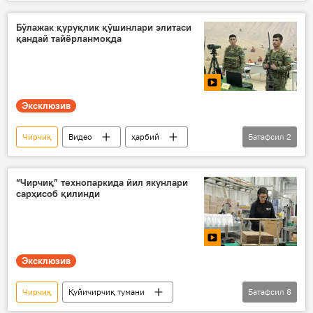
экспорт
импорт
Шавкат Мирзиёев
Иқтисод
Бўлажак қуруқлик қўшинлари элитаси
қандай тайёрланмоқда
Эксклюзив
Чирчиқ
Видео
ҳарбий
Батафсил
2
ҳарбий техника
Мудофаа вазирлиги
“Чирчиқ” технопаркида йил якунлари
сарҳисоб қилинди
Эксклюзив
Чирчиқ
Қуйичирчиқ тумани
Батафсил
8
технопарк
корхона
бизнес