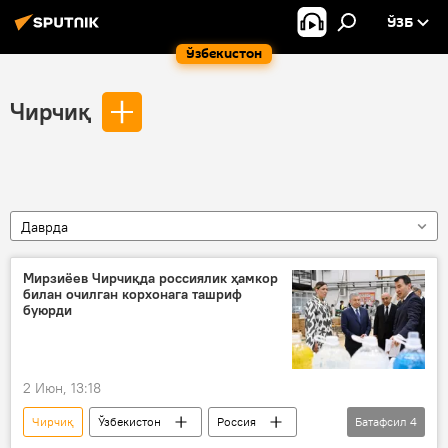
ЎЗБ
Ўзбекистон
Чирчиқ
Даврда
Мирзиёев Чирчиқда россиялик ҳамкор
билан очилган корхонага ташриф
буюрди
2 Июн, 13:18
Чирчиқ
Ўзбекистон
Россия
Батафсил
4