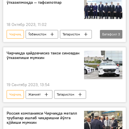
ўтказилмоқда — тафсилотлар
18 Октябр 2023, 11:02
Чирчиқ
Ўзбекистон
Татаристон
Батафсил
3
бизнес
форум
Иқтисод
Чирчиқда ҳайдовчисиз такси синовдан
ўтказилиши мумкин
19 Сентябр 2023, 13:54
Чирчиқ
Жамият
Татаристон
Россия компанияси Чирчиқда металл
трубалар ишлаб чиқаришни йўлга
қўйиши мумкин