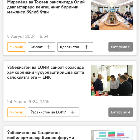
Шавкат Мирзиёев
Мирзиёев ва Тоқаев раислигида Олий
давлатлараро кенгашнинг биринчи
мажлиси бўлиб ўтди
8 Август 2024, 16:54
Чирчиқ
Сиёсат
Қозоғистон
Батафсил
5
Ўзбекистон
Шавкат Мирзиёев
Қасим-Жомарт Тоқаев
ОТМ
Ўзбекистон ва ЕОИИ саноат соҳасида
ҳамкорликни чуқурлаштиришда катта
Остона
салоҳиятга эга — ЕИК
24 Апрел 2024, 17:15
Чирчиқ
Ўзбекистон ва ЕОИИ
Батафсил
4
ЕОИИ
Ўзбекистон
технопарк
ЕИК
Иқтисод
Ўзбекистон ва Татаристон
ишбилармонлар бизнес-форуми