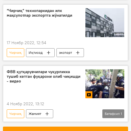
технопарк
Россия
“Чирчиқ” технопаркидан илк
маҳсулотлар экспортга жўнатилди
17 Ноябр 2022, 12:54
Чирчиқ
Иқтисод
экспорт
ФВВ қутқарувчилари чуқурликка
тушиб кетган фуқарони олиб чиқишди
- видео
4 Ноябр 2022, 13:12
Чирчиқ
Жамият
Батафсил
1
Фавқулодда вазиятлар вазирлиги (ФВВ)