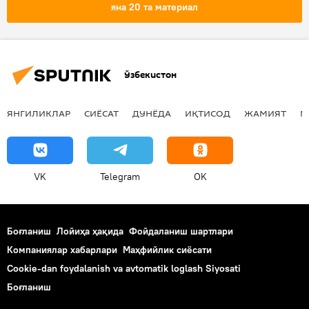
яна 20 та материал
Ўзбекистон
ЯНГИЛИКЛАР
СИЁСАТ
ДУНЁДА
ИҚТИСОД
ЖАМИЯТ
М
VK
Telegram
OK
Боғланиш
Лойиҳа ҳақида
Фойдаланиш шартлари
Компаниялар хабарлари
Маҳфийлик сиёсати
Cookie-dan foydalanish va avtomatik loglash Siyosati
Боғланиш