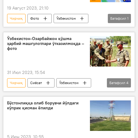
19 Август 2023, 21:10
Чирчиқ
Фото
Ўзбекистон
Батафсил
1
Мудофаа вазирлиги
Ўзбекистон-Озарбайжон қўшма
ҳарбий машғулотлари ўтказилмоқда –
фото
31 Июл 2023, 15:54
Чирчиқ
Сиёсат
Ўзбекистон
Батафсил
4
Озарбайжон
Тошкент вилояти
ҳарбий ҳамкорлик
Бўстонлиққа олиб борувчи йўлдаги
кўприк қисман ёпилди
тактик ўқув машғулотлари
5 Июн 2023, 10:55