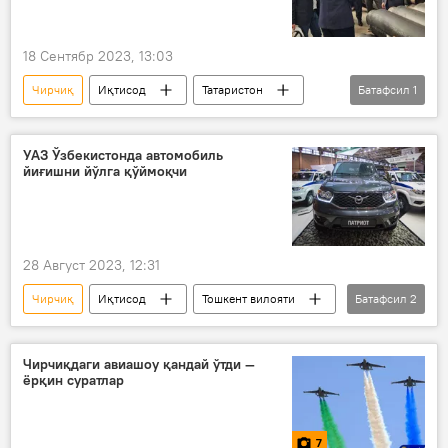
18 Сентябр 2023, 13:03
Чирчиқ
Иқтисод
Татаристон
Батафсил
1
Ўзбекистон - Россия
УАЗ Ўзбекистонда автомобиль
йиғишни йўлга қўймоқчи
28 Август 2023, 12:31
Чирчиқ
Иқтисод
Тошкент вилояти
Батафсил
2
технопарк
Ўзбекистон
Чирчиқдаги авиашоу қандай ўтди —
ёрқин суратлар
7