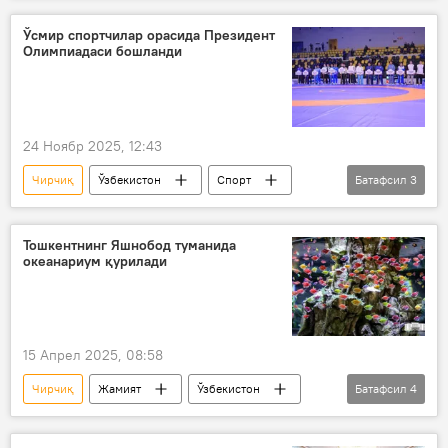
экспорт
Россия
Ўсмир спортчилар орасида Президент
Олимпиадаси бошланди
Жанубий Корея
Туркия
Видео
24 Ноябр 2025, 12:43
Чирчиқ
Ўзбекистон
Спорт
Батафсил
3
мусобақа
чемпионат
Тошкент
Тошкентнинг Яшнобод туманида
океанариум қурилади
15 Апрел 2025, 08:58
Чирчиқ
Жамият
Ўзбекистон
Батафсил
4
Тошкент
океанариум
Туризм