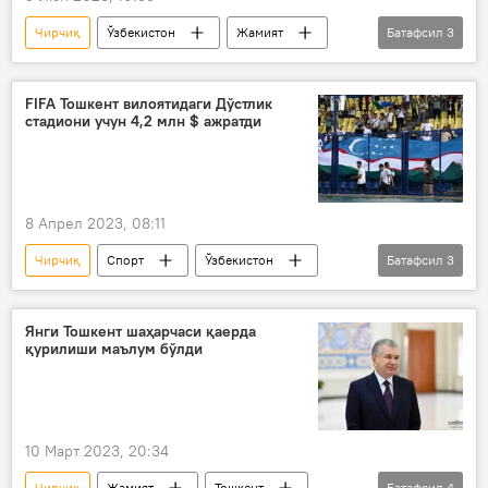
Чирчиқ
Ўзбекистон
Жамият
Батафсил
3
йўл
Тошкент вилояти
Бўстонлиқ тумани
FIFA Тошкент вилоятидаги Дўстлик
стадиони учун 4,2 млн $ ажратди
8 Апрел 2023, 08:11
Чирчиқ
Спорт
Ўзбекистон
Батафсил
3
Тошкент вилояти
футбол
янги қарор
Янги Тошкент шаҳарчаси қаерда
қурилиши маълум бўлди
10 Март 2023, 20:34
Чирчиқ
Жамият
Тошкент
Батафсил
4