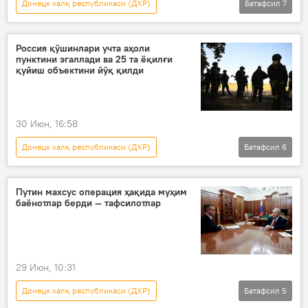
Донецк халқ республикаси (ДХР)
Батафсил
7
Россиянинг Донбассдаги махсус ҳарбий операцияси
Дунёда
Дунё янгиликлари
Россия қўшинлари учта аҳоли
пунктини эгаллади ва 25 та ёқилғи
Россия Мудофаа вазирлиги
қуйиш объектини йўқ қилди
Запорожье вилояти
Россия
Украина
30 Июн, 16:58
Донецк халқ республикаси (ДХР)
Батафсил
6
Россиянинг Донбассдаги махсус ҳарбий операцияси
Дунё янгиликлари
Дунёда
Путин махсус операция ҳақида муҳим
баёнотлар берди — тафсилотлар
Украина
Россия Мудофаа вазирлиги
Запорожье вилояти
29 Июн, 10:31
Донецк халқ республикаси (ДХР)
Батафсил
5