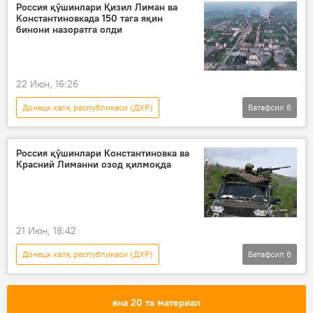
Дунё янгиликлари
Дунёда
Россия қўшинлари Қизил Лиман ва
Константиновкада 150 тага яқин
Украина
Россия Мудофаа вазирлиги
бинони назоратга олди
22 Июн, 16:26
Донецк халқ республикаси (ДХР)
Батафсил
6
Россиянинг Донбассдаги махсус ҳарбий операцияси
Россия Мудофаа вазирлиги
Украина
Россия қўшинлари Константиновка ва
Красний Лиманни озод қилмоқда
Дунё янгиликлари
Дунёда
Россия
21 Июн, 18:42
Донецк халқ республикаси (ДХР)
Батафсил
6
Россиянинг Донбассдаги махсус ҳарбий операцияси
Россия
Украина
яна 20 та материал