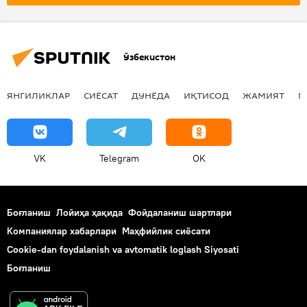
Луганск халқ республикаси (ЛХР)
Запорожье вилояти
Россия Мудофаа вазирлиги
Ўзбекистон
ЯНГИЛИКЛАР
СИЁСАТ
ДУНЁДА
ИҚТИСОД
ЖАМИЯТ
М
VK
Telegram
OK
Боғланиш
Лойиҳа ҳақида
Фойдаланиш шартлари
Компаниялар хабарлари
Маҳфийлик сиёсати
Cookie-dan foydalanish va avtomatik loglash Siyosati
Боғланиш