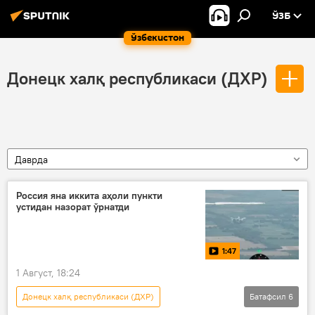
ЎЗБ
Ўзбекистон
Донецк халқ республикаси (ДХР)
Даврда
Россия яна иккита аҳоли пункти
устидан назорат ўрнатди
1:47
1 Август, 18:24
Донецк халқ республикаси (ДХР)
Батафсил
6