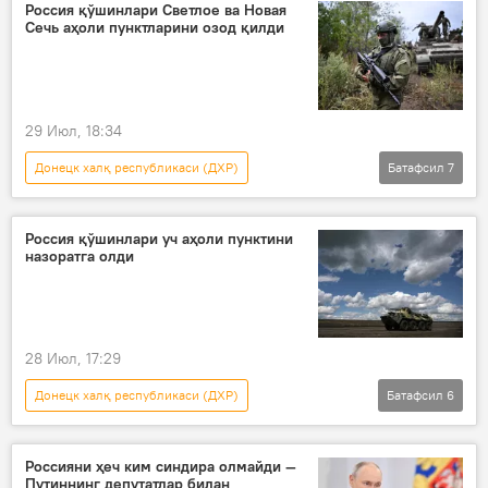
Дунё янгиликлари
Дунёда
Россия қўшинлари Светлое ва Новая
Сечь аҳоли пунктларини озод қилди
Андрей Белоусов
Россия Мудофаа вазирлиги
Россия
29 Июл, 18:34
Донецк халқ республикаси (ДХР)
Батафсил
7
Россиянинг Донбассдаги махсус ҳарбий операцияси
Дунё янгиликлари
Дунёда
Россия қўшинлари уч аҳоли пунктини
назоратга олди
Украина
Россия Мудофаа вазирлиги
Андрей Белоусов
Россия
28 Июл, 17:29
Донецк халқ республикаси (ДХР)
Батафсил
6
Россиянинг Донбассдаги махсус ҳарбий операцияси
Дунё янгиликлари
Дунёда
Россияни ҳеч ким синдира олмайди —
Путиннинг депутатлар билан