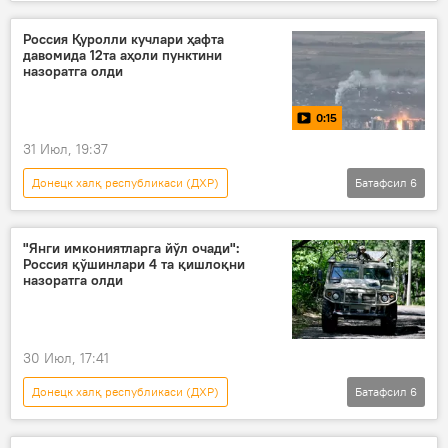
Россиянинг Донбассдаги махсус ҳарбий операцияси
Россия
Украина
Россия Қуролли кучлари ҳафта
давомида 12та аҳоли пунктини
Запорожье вилояти
назоратга олди
Россия Мудофаа вазирлиги
Видео
0:15
31 Июл, 19:37
Донецк халқ республикаси (ДХР)
Батафсил
6
Россиянинг Донбассдаги махсус ҳарбий операцияси
Россия
Украина
"Янги имкониятларга йўл очади":
Россия қўшинлари 4 та қишлоқни
Запорожье вилояти
назоратга олди
Россия Мудофаа вазирлиги
Видео
30 Июл, 17:41
Донецк халқ республикаси (ДХР)
Батафсил
6
Россиянинг Донбассдаги махсус ҳарбий операцияси