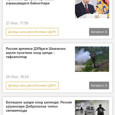
Россия Мудофаа вазирлиги
Украина
учрашувидаги баёнотлари
Россия
27 Июл, 17:58
Донецк халқ республикаси (ДХР)
Батафсил
8
Россиянинг Донбассдаги махсус ҳарбий операцияси
Владимир Путин
Дунё янгиликлари
Россия армияси ДХРдаги Шевченко
аҳоли пунктини озод қилди -
Россия Давлат думаси
депутатлар
тафсилотлар
Запорожье вилояти
Россия
Дунёда
26 Июл, 18:24
Донецк халқ республикаси (ДХР)
Батафсил
6
Россиянинг Донбассдаги махсус ҳарбий операцияси
Дунёда
Дунё янгиликлари
Белицкое шаҳри озод қилинди: Россия
қўшинлари Доброполье томон
Украина
Россия
силжимоқда