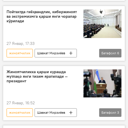
судья
Жиноят кодекси
жиноят
Пойтахтда гиёҳвандлик, кибержиноят
ва экстремизмга қарши янги чоралар
кўрилади
27 Январ, 17:33
жиноятчилик
Шавкат Мирзиёев
Батафсил
6
Ўзбекистон
Жамият
гиёҳванд моддаларга қарши
Жиноятчиликка қарши курашда
мутлақо янги тизим яратилади —
киберхавфсизлик
экстремизм
президент
Тошкент
27 Январ, 16:52
жиноятчилик
Шавкат Мирзиёев
Батафсил
3
ИИВ
маҳалла
инспектор