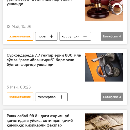
Жанубий Корея
ушланди
12 Май, 15:06
жиноятчилик
пора
коррупция
Батафсил
4
Ўзбекистон
Жамият
Сурхондарё
Бухоро вилояти
Сурхондарёда 7,7 гектар ерни 800 млн
сўмга “расмийлаштириб” бермоқчи
бўлган фермер ушланди
5 Май, 09:26
жиноятчилик
фермерлар
Батафсил
3
Ўзбекистон
Давлат хавфсизлик хизмати (ДХХ)
Рашк сабаб 99 ёшдаги ажрим, уй
қамоғидаги уйсиз, хотиндан қочиб
Ер мулки
қамоққа: қизиқарли фактлар