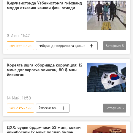
Солиқ
имтиёз
Қирғизистонда Ўзбекистонга гиёҳванд
модда етказиш канали фош этилди
3 Июн, 11:47
жиноятчилик
гиёҳванд моддаларга қарши
Батафсил
5
гиёҳванд моддалар
Ўзбекистон
Афғонистон
жиноят
Жамият
Кореяга ишга юборишда коррупция: 12
минг долларгача олинган, 90 $ млн
йиғилган
14 Май, 11:58
жиноятчилик
Ўзбекистон
Батафсил
5
Миграция агентлиги
Бош прокуратура
фирибгарлик
Ҳодисалар
ДХХ: судья ёрдамчиси 53 минг, ҳоким
ўринбосари 12 минг доллар билан