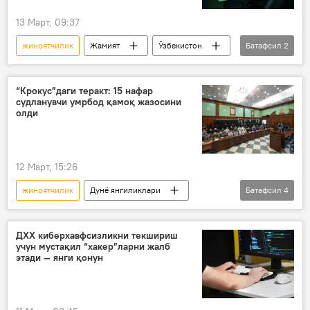
13 Март, 09:37
жиноятчилик
Жамият
Ўзбекистон
Батафсил
2
киберхавфсизлик
Шавкат Мирзиёев
“Крокус”даги теракт: 15 нафар
судланувчи умрбод қамоқ жазосини
олди
12 Март, 15:26
жиноятчилик
Дунё янгиликлари
Батафсил
4
Крокус Сити Холлдаги теракт
Москва
Россия
суд
ДХХ киберхавфсизликни текшириш
учун мустақил “хакер”ларни жалб
этади — янги қонун