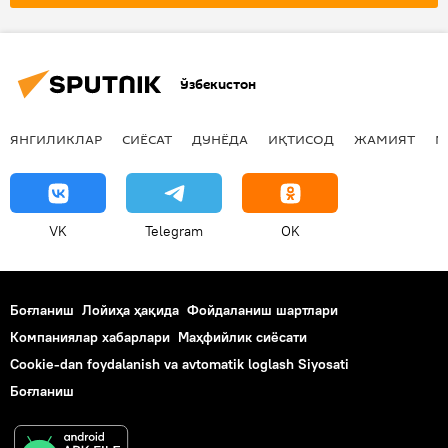
Сурхондарё
Ўзбекистон
ЯНГИЛИКЛАР
СИЁСАТ
ДУНЁДА
ИҚТИСОД
ЖАМИЯТ
М
VK
Telegram
OK
Боғланиш
Лойиҳа ҳақида
Фойдаланиш шартлари
Компаниялар хабарлари
Маҳфийлик сиёсати
Cookie-dan foydalanish va avtomatik loglash Siyosati
Боғланиш