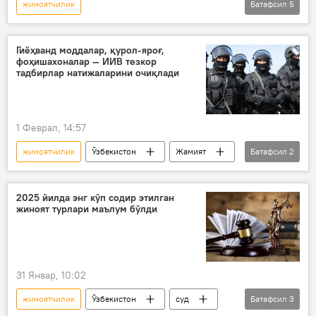
жиноятчилик
Батафсил
5
Давлат хавфсизлик хизмати (ДХХ)
гиёҳванд моддалар
Ўзбекистон
Гиёҳванд моддалар, қурол-яроғ,
фоҳишахоналар — ИИВ тезкор
Жамият
Андижон вилояти
тадбирлар натижаларини очиқлади
1 Феврал, 14:57
жиноятчилик
Ўзбекистон
Жамият
Батафсил
2
ИИВ
Давлат хавфсизлик хизмати (ДХХ)
2025 йилда энг кўп содир этилган
жиноят турлари маълум бўлди
31 Январ, 10:02
жиноятчилик
Ўзбекистон
суд
Батафсил
3