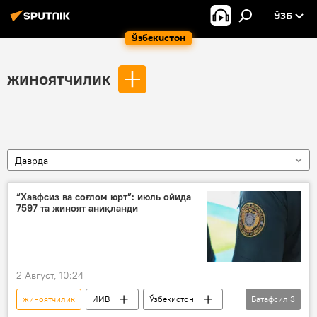
ЎЗБ
Ўзбекистон
жиноятчилик
Даврда
“Хавфсиз ва соғлом юрт”: июль ойида
7597 та жиноят аниқланди
2 Август, 10:24
жиноятчилик
ИИВ
Ўзбекистон
Батафсил
3