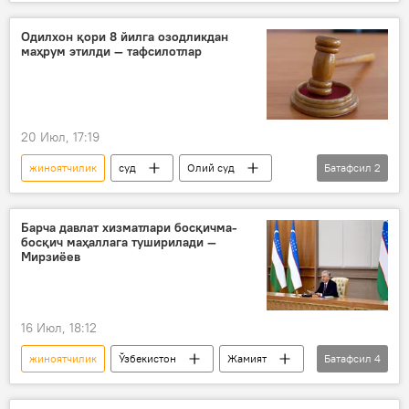
хавфсизлик
гиёҳванд моддаларга қарши
қурол
Одилхон қори 8 йилга озодликдан
маҳрум этилди — тафсилотлар
20 Июл, 17:19
жиноятчилик
суд
Олий суд
Батафсил
2
Наманган вилояти
Жамият
Барча давлат хизматлари босқичма-
босқич маҳаллага туширилади —
Мирзиёев
16 Июл, 18:12
жиноятчилик
Ўзбекистон
Жамият
Батафсил
4
маҳалла
Шавкат Мирзиёев