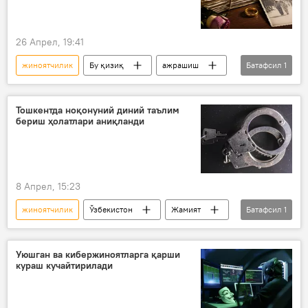
26 Апрел, 19:41
жиноятчилик
Бу қизиқ
ажрашиш
Батафсил
1
Ҳодисалар
Тошкентда ноқонуний диний таълим
бериш ҳолатлари аниқланди
8 Апрел, 15:23
жиноятчилик
Ўзбекистон
Жамият
Батафсил
1
Янгиҳаёт тумани
Уюшган ва кибержиноятларга қарши
кураш кучайтирилади