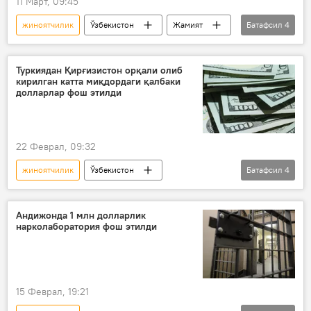
11 Март, 09:45
жиноятчилик
Ўзбекистон
Жамият
Батафсил
4
рақамли технологиялар
ахборот технологиялари (IT)
Туркиядан Қирғизистон орқали олиб
кирилган катта миқдордаги қалбаки
киберҳужум
долларлар фош этилди
Давлат хавфсизлик хизмати (ДХХ)
22 Феврал, 09:32
жиноятчилик
Ўзбекистон
Батафсил
4
Давлат хавфсизлик хизмати (ДХХ)
ИИВ
Жиноят кодекси
Андижонда 1 млн долларлик
нарколаборатория фош этилди
қалбаки
15 Феврал, 19:21