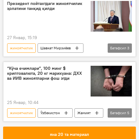
Жамият
Президент пойтахтдаги жиноятчилик
ҳолатини танқид қилди
27 Январ, 15:19
жиноятчилик
Шавкат Мирзиёев
Батафсил
3
Жамият
Ўзбекистон
маҳалла
“Кўча ечимлари”, 100 минг $
криптовалюта, 20 кг марихуана: ДХХ
ва ИИВ жиноятларни фош этди
25 Январ, 10:44
жиноятчилик
Ўзбекистон
Жамият
Батафсил
5
Давлат хавфсизлик хизмати (ДХХ)
ИИВ
Андижон
Хоразм
яна 20 та материал