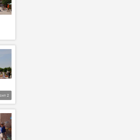
фсил
2