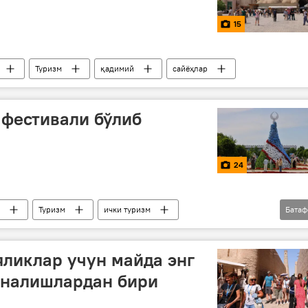
15
Туризм
қадимий
сайёҳлар
 фестивали бўлиб
24
Туризм
ички туризм
Бата
сайёҳлар
яликлар учун майда энг
ўналишлардан бири