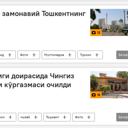
 замонавий Тошкентнинг
12
ид
Фото
Мултимедиа
Туризм
Бата
ги доирасида Чингиз
и кўргазмаси очилди
16
сом
музей
Тошкент
Фото
Бата