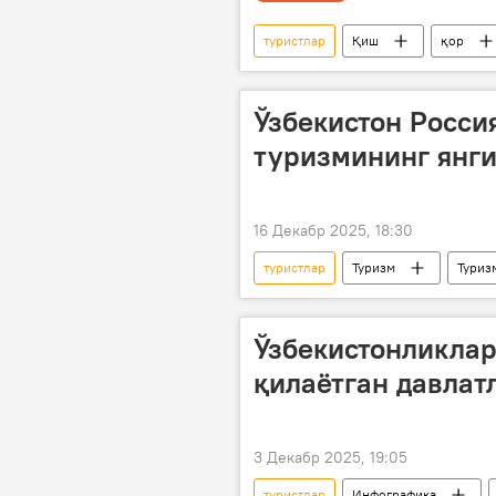
туристлар
Қиш
қор
Бўстонлиқ тумани
"Амирсой
Ўзбекистон Росси
туризмининг янги
16 Декабр 2025, 18:30
туристлар
Туризм
Туриз
Ўзбекистон
Ўзбекистонликлар
қилаётган давлат
3 Декабр 2025, 19:05
туристлар
Инфографика