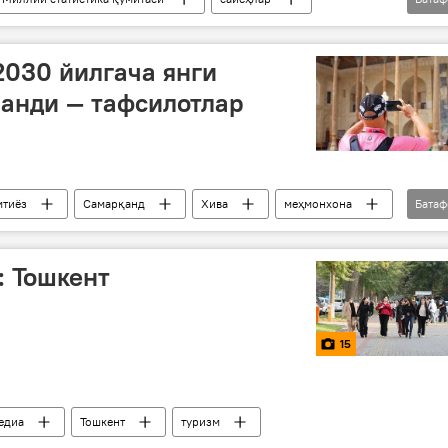
2030 йилгача янги
анди — тафсилотлар
мтиёз
Самарқанд
Хива
меҳмонхона
Бата
Ўзбекистон
: Тошкент
15
едиа
Тошкент
туризм