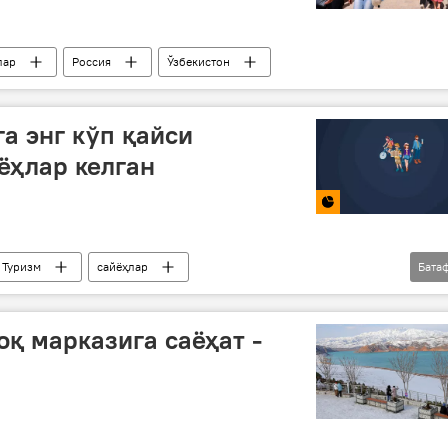
лар
Россия
Ўзбекистон
га энг кўп қайси
ёҳлар келган
Туризм
сайёҳлар
Бата
Ўзбекистон
оқ марказига саёҳат -