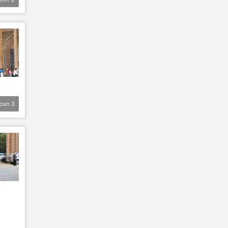
фсил
3