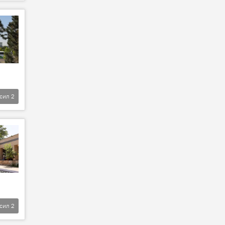
фсил
2
фсил
2