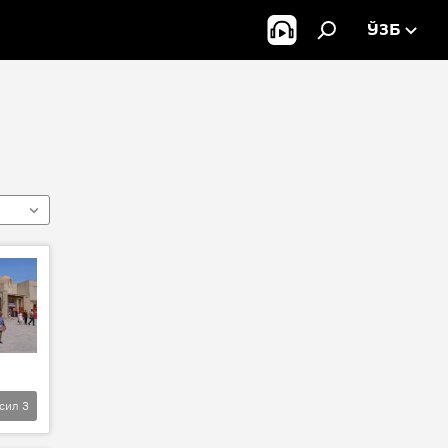
ЎЗБ
фсил
3