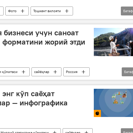
Фото
Тошкент вилояти
Бата
" оромгоҳи
Чимён
Туризм
туризм
я бизнеси учун саноат
 форматини жорий этди
м қўмитаси
сайёҳлар
Россия
Бата
 энг кўп саёҳат
лар — инфографика
Миллий статистика қўмитаси
сайёҳлар
Бата