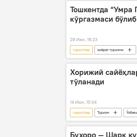
Тошкентда “Умра 
кўргазмаси бўлиб
28 Июн, 18:23
туристлар
зиёрат туризми
кўргазма
Хорижий сайёҳлар
тўланади
14 Июн, 15:04
туристлар
Туризм
Ўзбек
Бухоро — Шарқ қу