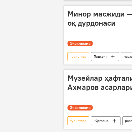
Минор масжиди —
оқ дурдонаси
Эксклюзив
туристлар
Тошкент
масж
ички туризм
туризм
Музейлар ҳафтали
Ахмаров асарлар
Эксклюзив
туристлар
кўргазма
рас
туризм
Мултимедиа