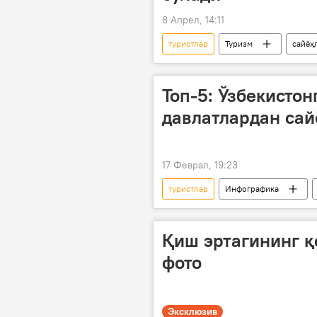
8 Апрел, 14:11
туристлар
Туризм
сайёҳ
Топ-5: Ўзбекистон
давлатлардан сай
17 Феврал, 19:23
туристлар
Инфографика
Миллий статистика қўмитаси
Қиш эртагининг қ
фото
Эксклюзив