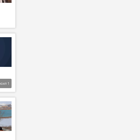
фсил
1