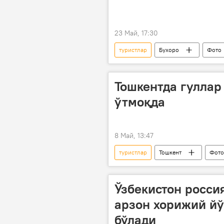
23 Май, 17:30
туристлар
Бухоро
Фото
Тошкентда гуллар
ўтмоқда
8 Май, 13:47
туристлар
Тошкент
Фото
Халқаро гуллар фестивали
Ўзбекистон росси
арзон хорижий й
бўлади