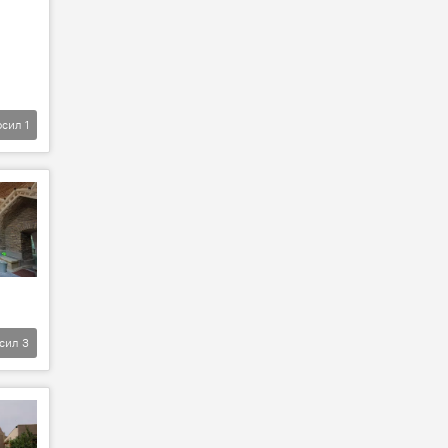
фсил
1
фсил
3