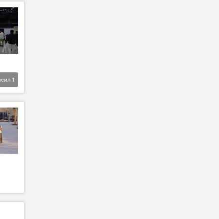
фсил
1