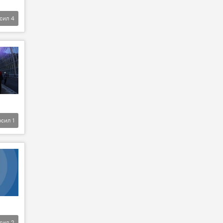
фсил
4
фсил
1
фсил
2