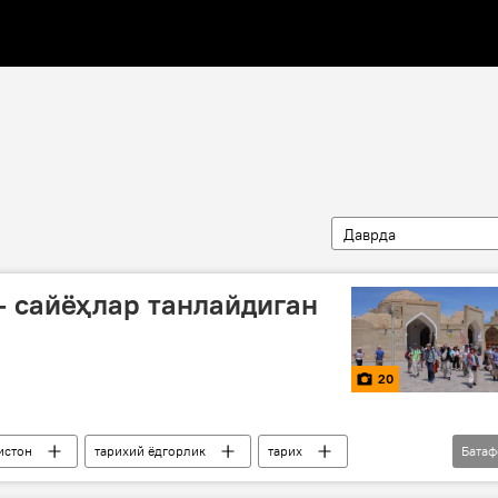
Даврда
 сайёҳлар танлайдиган
20
истон
тарихий ёдгорлик
тарих
Бата
и туризм
Фото