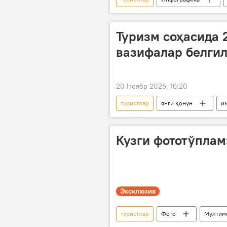
мамлакат
Ўзбекистон
Туризм соҳасида 
вазифалар белгил
20 Ноябр 2025, 16:20
туристлар
янги қонун
и
сунъий интеллект
Туризм
Кузги фототўплам
Эксклюзив
туристлар
Фото
Мултим