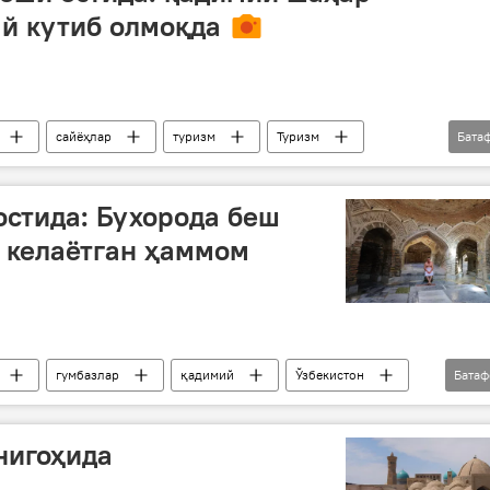
й кутиб олмоқда
сайёҳлар
туризм
Туризм
Бата
остида: Бухорода беш
 келаётган ҳаммом
гумбазлар
қадимий
Ўзбекистон
Бата
уризм
нигоҳида