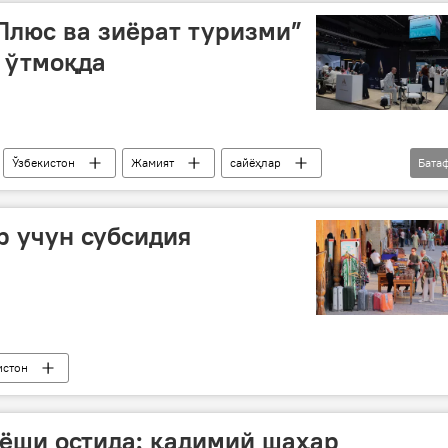
Плюс ва зиёрат туризми”
 ўтмоқда
Ўзбекистон
Жамият
сайёҳлар
Бата
 учун субсидия
истон
ёши остида: қадимий шаҳар