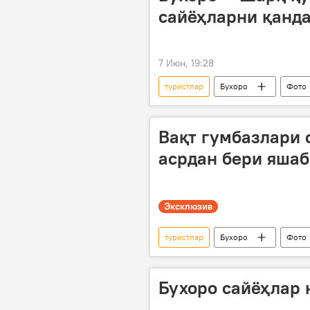
сайёҳларни қанда
7 Июн, 19:28
туристлар
Бухоро
Фото
қадимий
Вақт гумбазлари 
асрдан бери яшаб
Эксклюзив
туристлар
Бухоро
Фото
сайёҳлар
Туризм
т
Бухоро сайёҳлар 