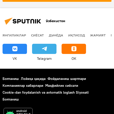
Ғалабанинг 80 йиллиги
Ўзбекистон
ЯНГИЛИКЛАР
СИЁСАТ
ДУНЁДА
ИҚТИСОД
ЖАМИЯТ
М
VK
Telegram
OK
Боғланиш
Лойиҳа ҳақида
Фойдаланиш шартлари
Компаниялар хабарлари
Маҳфийлик сиёсати
Cookie-dan foydalanish va avtomatik loglash Siyosati
Боғланиш