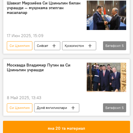
Шавкат Мирзиёев Си Цзиньпин билан
учрашди — муҳокама этилган
масалалар
17 Июн 2025, 15:09
Си Цзинпин
Сиёсат
Қозоғистон
Батафсил
5
Остона
Ўзбекистон
Хитой
Шавкат Мирзиёев
Марказий Осиё
Москвада Владимир Путин ва Си
Цзиньпин учрашди
8 Май 2025, 13:43
Си Цзинпин
Дунё янгиликлари
Батафсил
5
Дунёда
Россия
Хитой
Владимир Путин
яна 20 та материал