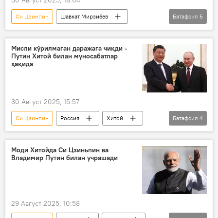
Си Цзинпин
Шавкат Мирзиёев
Батафсил
5
президент
Ўзбекистон
Хитой
ХХР
Мисли кўрилмаган даражага чиқди -
Путин Хитой билан муносабатлар
Шанхай ҳамкорлик ташкилоти (ШҲТ)
ҳақида
30 Август 2025, 15:57
Си Цзинпин
Россия
Хитой
Батафсил
4
Владимир Путин
Иқтисод
интервью
Моди Хитойда Си Цзиньпин ва
Владимир Путин билан учрашади
Шанхай ҳамкорлик ташкилоти (ШҲТ)
29 Август 2025, 10:58