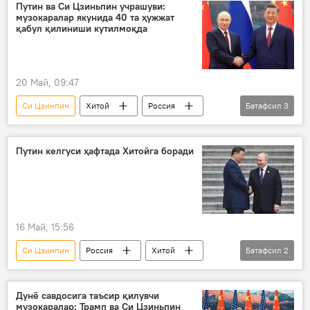
ташриф
Россия
Хитой
Путин ва Си Цзиньпин учрашуви:
музокаралар якунида 40 та ҳужжат
Владимир Путин
Дунёда
қабул қилиниши кутилмоқда
20 Май, 09:47
Си Цзинпин
Хитой
Россия
Батафсил
3
Дунё янгиликлари
Дунёда
Владимир Путин
Путин келгуси ҳафтада Хитойга боради
16 Май, 15:56
Си Цзинпин
Россия
Хитой
Батафсил
2
Владимир Путин
ташриф
Дунё савдосига таъсир қилувчи
музокаралар: Трамп ва Си Цзиньпин