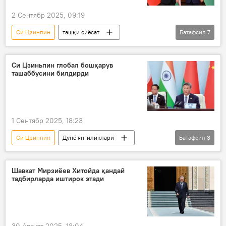
Дональд Трамп
АҚШ
2 Сентябр 2025, 09:19
Си Цзинпин
ташқи сиёсат
Батафсил
7
Шавкат Мирзиёев
Шанхай ҳамкорлик ташкилоти (ШҲТ)
Си Цзиньпин глобал бошқарув
ташаббусини билдирди
транспорт
экспорт
Сиёсат
Ўзбекистон
Хитой
1 Сентябр 2025, 18:23
Си Цзинпин
Дунё янгиликлари
Батафсил
3
Дунёда
Хитой
Шанхай ҳамкорлик ташкилоти (ШҲТ)
Шавкат Мирзиёев Хитойда қандай
тадбирларда иштирок этади
30 Август 2025, 18:04