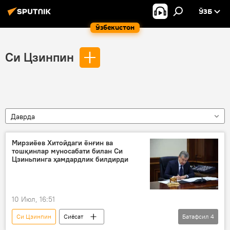
ЎЗБ
Ўзбекистон
Си Цзинпин
Даврда
Мирзиёев Хитойдаги ёнғин ва
тошқинлар муносабати билан Си
Цзиньпинга ҳамдардлик билдирди
10 Июл, 16:51
Си Цзинпин
Сиёсат
Батафсил
4