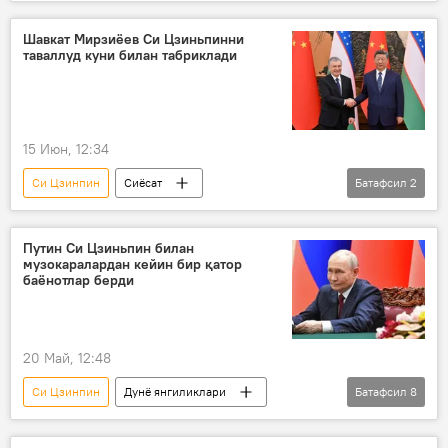
Шавкат Мирзиёев
Хитой
ёнғин
ҳамдардлик
Шавкат Мирзиёев Си Цзиньпинни
таваллуд куни билан табриклади
15 Июн, 12:34
Си Цзинпин
Сиёсат
Батафсил
2
Шавкат Мирзиёев
табрик
Путин Си Цзиньпин билан
музокаралардан кейин бир қатор
баёнотлар берди
20 Май, 12:48
Си Цзинпин
Дунё янгиликлари
Батафсил
8
Сиёсат
Иқтисод
савдо