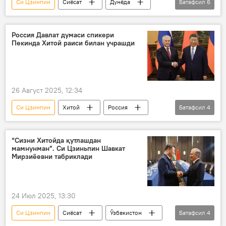
Си Цзинпин
Сиёсат
Дунёда
Батафсил
6
Ҳиндистон
Хитой
Россия
Нарендра Моди
Россия Давлат думаси спикери
Пекинда Хитой раиси билан учрашди
Шанхай ҳамкорлик ташкилоти (ШҲТ)
Владимир Путин
26 Август 2025, 12:34
Си Цзинпин
Хитой
Россия
Батафсил
4
Россия Давлат думаси
Дунё янгиликлари
Дунёда
“Сизни Хитойда қутлашдан
мамнунман”. Си Цзиньпин Шавкат
Вячеслав Володин
Мирзиёевни табриклади
24 Июл 2025, 13:30
Си Цзинпин
Сиёсат
Ўзбекистон
Батафсил
4