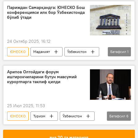
таълим
сунъий интеллект
Париждан Самарқандга: ЮНЕСКО Бош
конференцияси илк бор Ўзбекистонда
Жамият
бўлиб ўтади
24 Октябр 2025, 16:12
ЮНЕСКО
Маданият
Ўзбекистон
Батафсил
1
Самарқанд
Арипов Олтойдаги форум
иштирокчиларини бутун мавсумий
курортларга таклиф қилди
25 Июл 2025, 11:53
ЮНЕСКО
Туризм
Ўзбекистон
Батафсил
6
Абдулла Арипов
Олтой ўлкаси
форум
экология
курорт
яна 20 та материал