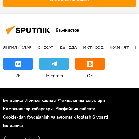
таклиф
Ўзбекистон
ЯНГИЛИКЛАР
СИЁСАТ
ДУНЁДА
ИҚТИСОД
ЖАМИЯТ
М
VK
Telegram
OK
Боғланиш
Лойиҳа ҳақида
Фойдаланиш шартлари
Компаниялар хабарлари
Маҳфийлик сиёсати
Cookie-dan foydalanish va avtomatik loglash Siyosati
Боғланиш