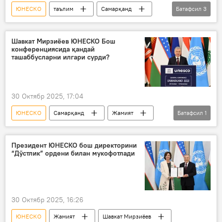
ЮНЕСКО
таълим
Самарқанд
Батафсил
3
ҳамкорлик
Жамият
Ўзбекистон
Шавкат Мирзиёев ЮНЕСКО Бош
конференциясида қандай
ташаббусларни илгари сурди?
30 Октябр 2025, 17:04
ЮНЕСКО
Самарқанд
Жамият
Батафсил
1
Шавкат Мирзиёев
Президент ЮНЕСКО бош директорини
“Дўстлик” ордени билан мукофотлади
30 Октябр 2025, 16:26
ЮНЕСКО
Жамият
Шавкат Мирзиёев