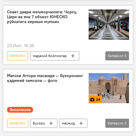
тарихий ёдгорлик
маданий бойликлар
Маданият
Ўзбекистон
Совет даври меъморчилиги: Чорсу,
Цирк ва яна 7 объект ЮНЕСКО
рўйхатига кириши мумкин
23 Июл, 16:36
ЮНЕСКО
маданий бойликлар
Батафсил
5
Тошкент
Ўзбекистон
музей
Маданият
Мағоки Аттори масжиди — Бухоронинг
қадимий тимсоли — фото
"Халқлар дўстлиги" монументи
24
Эксклюзив
ЮНЕСКО
Бухоро
масжид
Батафсил
3
Ўзбекистон
тарихий ёдгорлик