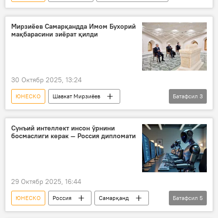
Мирзиёев Самарқандда Имом Бухорий
мақбарасини зиёрат қилди
30 Октябр 2025, 13:24
ЮНЕСКО
Шавкат Мирзиёев
Батафсил
3
Имом Бухорий
Самарқанд
Жамият
Сунъий интеллект инсон ўрнини
босмаслиги керак — Россия дипломати
29 Октябр 2025, 16:44
ЮНЕСКО
Россия
Самарқанд
Батафсил
5
Россия ТИВ
Ўзбекистон