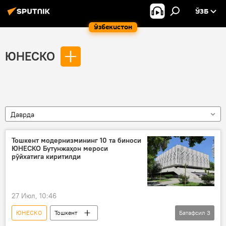
ЎЗБ
Ўзбекистон
ЮНЕСКО
Даврда
Тошкент модернизмининг 10 та биноси
ЮНЕСКО Бутунжаҳон мероси
рўйхатига киритилди
27 Июл, 10:46
ЮНЕСКО
Тошкент
Батафсил
3