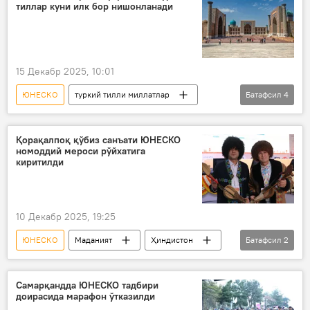
тиллар куни илк бор нишонланади
Самарқанд
15 Декабр 2025, 10:01
ЮНЕСКО
туркий тилли миллатлар
Батафсил
4
Самарқанд
Сана
БМТ
Маданият
Қорақалпоқ қўбиз санъати ЮНЕСКО
номоддий мероси рўйхатига
киритилди
10 Декабр 2025, 19:25
ЮНЕСКО
Маданият
Ҳиндистон
Батафсил
2
Қорақалпоғистон
бахшичилик
Самарқандда ЮНЕСКО тадбири
доирасида марафон ўтказилди