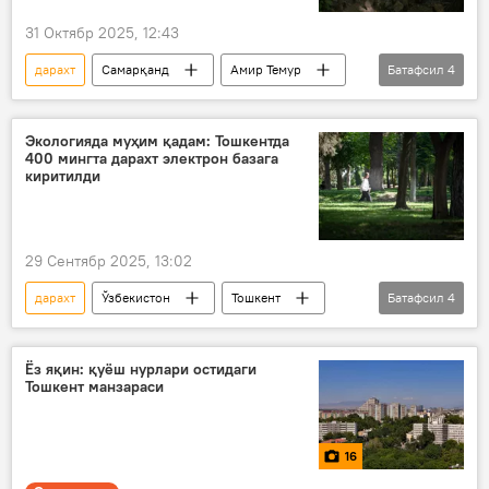
31 Октябр 2025, 12:43
дарахт
Самарқанд
Амир Темур
Батафсил
4
боғ
туризм
ЮНЕСКО
Жамият
Экологияда муҳим қадам: Тошкентда
400 мингта дарахт электрон базага
киритилди
29 Сентябр 2025, 13:02
дарахт
Ўзбекистон
Тошкент
Батафсил
4
"Замин" халқаро жамоат фонди
Экология, атроф-муҳитни муҳофаза қилиш ва иқлим ўзгариши вазирлиги
Ёз яқин: қуёш нурлари остидаги
Тошкент манзараси
экология
Жамият
16