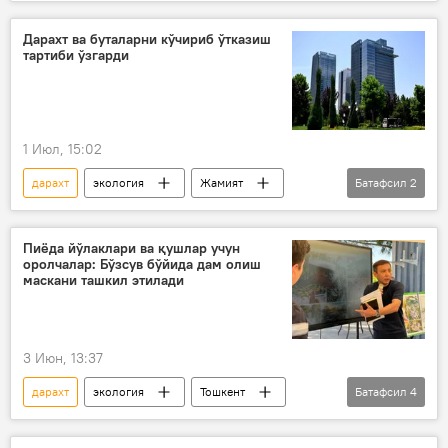
корхона
дарахт кесилиши
янги қонун
жарима
Дарахт ва буталарни кўчириб ўтказиш
тартиби ўзгарди
1 Июл, 15:02
дарахт
экология
Жамият
Батафсил
2
Ўзбекистон
янги қонун
Пиёда йўлаклари ва қушлар учун
оролчалар: Бўзсув бўйида дам олиш
маскани ташкил этилади
3 Июн, 13:37
дарахт
экология
Тошкент
Батафсил
4
маҳалла
дам олиш маскани