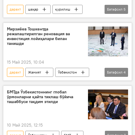
дарахт
шаҳар
қурилиш
Батафсил
5
экология
Тошкент
“Яшил макон” умуммиллий лойиҳаси
Мирзиёев Тошкентда
режалаштирилган реновация ва
Фото
Ўзбекистон
инвестиция лойиҳалари билан
танишди
15 Май 2025, 10:04
дарахт
Жамият
Ўзбекистон
Батафсил
4
Тошкент
лойиҳа
Шавкат Мирзиёев
инвестиция
БМТда Ўзбекистоннинг глобал
ўрмонларни қайта тиклаш бўйича
ташаббуси тақдим этилди
10 Май 2025, 12:15