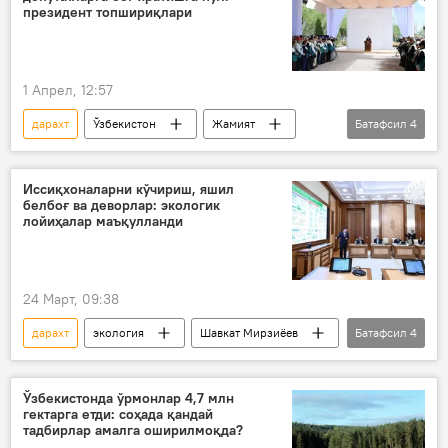
президент топшириқлари
1 Апрел, 12:57
дарахт
Ўзбекистон
Жамият
Батафсил
4
экология
Шавкат Мирзиёев
Орол денгизи
Ўрмон
Иссиқхоналарни кўчириш, яшил
белбоғ ва деворлар: экологик
лойиҳалар маъқулланди
24 Март, 09:38
дарахт
экология
Шавкат Мирзиёев
Батафсил
4
Тошкент
боғ
Ўзбекистон
Жамият
Ўзбекистонда ўрмонлар 4,7 млн
гектарга етди: соҳада қандай
тадбирлар амалга оширилмоқда?