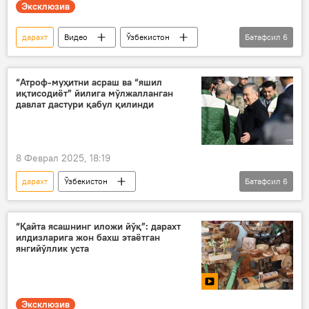
Эксклюзив
дарахт
Видео
Ўзбекистон
Батафсил
6
Тошкент вилояти
боғ
ғалаба
мактаб
Россотрудничество
“Атроф-муҳитни асраш ва “яшил
иқтисодиёт” йилига мўлжалланган
Улуғ Ватан уруши
давлат дастури қабул қилинди
8 Феврал 2025, 18:19
дарахт
Ўзбекистон
Батафсил
6
президент фармони
экология
Ўзбекистон – 2030 стратегияси
“Қайта ясашнинг иложи йўқ”: дарахт
илдизларига жон бахш этаётган
маҳалла
янгийўллик уста
“Яшил макон” умуммиллий лойиҳаси
Орол денгизи
Эксклюзив