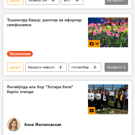
дарахт
Ўзбекистон
БМТ
Батафсил
7
экология
Экология, атроф-муҳитни муҳофаза қилиш ва иқлим ўзгариши вазирлиги
Тошкентда баҳор: ранглар ва ифорлар
симфонияси
Азиз Абдуҳакимов
Ўрмон
Конго
Орол денгизи
18
“Яшил макон” умуммиллий лойиҳаси
Эксклюзив
дарахт
баҳорги мавсум
гулчамбар
Батафсил
5
Тошкент
Мултимедиа
Фото
боғ
истироҳат боғлари
Янгийўлда илк бор “Хотира боғи”
барпо этилди
Анна Желиховская