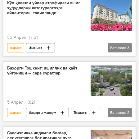
Жамият
Ўзбекистон
Кўп қаватли уйлар атрофидаги яшил
ҳудудларни автотураргоҳга
айлантириш тақиқланди
30 Апрел, 17:31
дарахт
Жамият
Батафсил
3
кўп квартирали уйлар
Ўзбекистон
автомобил
Баҳорги Тошкент: яшиллик ва ҳаёт
уйғониши — сара суратлар
5 Апрел, 19:21
дарахт
баҳорги мавсум
Тошкент
Батафсил
2
Фото
“Яшил макон” умуммиллий лойиҳаси
Сувсизликка чидамли боғлар,
депутатларга боғ яратишга пул: