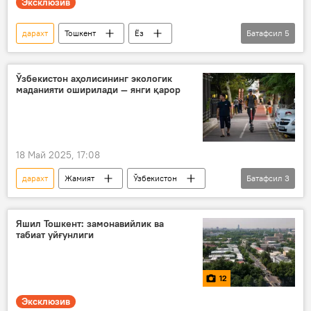
Эксклюзив
дарахт
Тошкент
Ёз
Батафсил
5
экология
Иссиқ
қурилиш
Фото
Мултимедиа
Ўзбекистон аҳолисининг экологик
маданияти оширилади — янги қарор
18 Май 2025, 17:08
дарахт
Жамият
Ўзбекистон
Батафсил
3
экология
ўқувчилар
талабалар
Яшил Тошкент: замонавийлик ва
табиат уйғунлиги
12
Эксклюзив