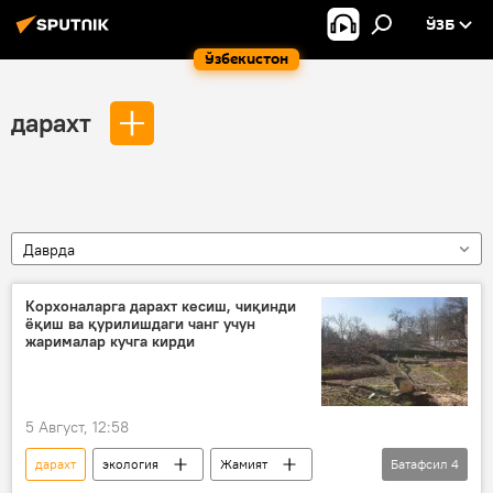
ЎЗБ
Ўзбекистон
дарахт
Даврда
Корхоналарга дарахт кесиш, чиқинди
ёқиш ва қурилишдаги чанг учун
жарималар кучга кирди
5 Август, 12:58
дарахт
экология
Жамият
Батафсил
4