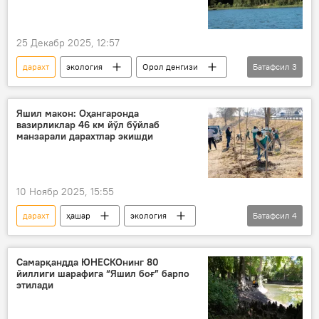
25 Декабр 2025, 12:57
дарахт
экология
Орол денгизи
Батафсил
3
Ўрмон хўжалиги
Жамият
Экология ва иқлим ўзгариши миллий қўмитаси
Яшил макон: Оҳангаронда
вазирликлар 46 км йўл бўйлаб
манзарали дарахтлар экишди
10 Ноябр 2025, 15:55
дарахт
ҳашар
экология
Батафсил
4
“Яшил макон” умуммиллий лойиҳаси
Тошкент вилояти
Оҳангарон тумани
Самарқандда ЮНЕСКОнинг 80
йиллиги шарафига “Яшил боғ” барпо
Жамият
этилади