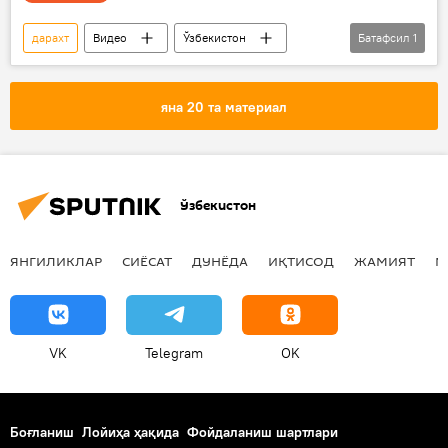
дарахт
Видео
Ўзбекистон
Батафсил
1
Россия
яна 20 та материал
Ўзбекистон
ЯНГИЛИКЛАР
СИЁСАТ
ДУНЁДА
ИҚТИСОД
ЖАМИЯТ
М
VK
Telegram
OK
Боғланиш
Лойиҳа ҳақида
Фойдаланиш шартлари