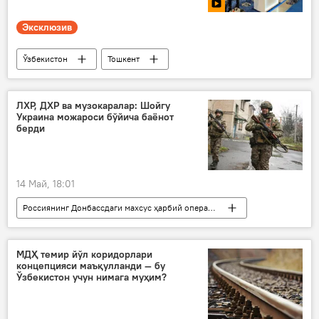
Эксклюзив
Ўзбекистон
Тошкент
кўргазма
Санкт-Петербург
Челябинск вилояти
Видео
ЛХР, ДХР ва музокаралар: Шойгу
Украина можароси бўйича баёнот
берди
14 Май, 18:01
Россиянинг Донбассдаги махсус ҳарбий операцияси
Дунё янгиликлари
Дунёда
Россия
МДҲ темир йўл коридорлари
концепцияси маъқулланди — бу
Донецк халқ республикаси (ДХР)
Ўзбекистон учун нимага муҳим?
Луганск халқ республикаси (ЛХР)
Сергей Шойгу