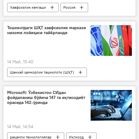
Хавфсизлик кенгаши
Россия
Марказий Осиё
гиёҳванд моддалар
наркотик
террорчилар
Тошкентдаги ШҲТ хавфсизлик маркази
низоми лойиҳаси тайёрланди
Жамият
Шанхай ҳамкорлик ташкилоти (ШҲТ)
Сергей Шойгу
14 Май, 15:40
Шанхай ҳамкорлик ташкилоти (ШҲТ)
Хавфсизлик кенгаши
Сергей Шойгу
Россия
Бишкек
Microsoft: Ўзбекистон СИдан
фойдаланиш бўйича 147 та иқтисодиёт
орасида 142-ўринда
14 Май, 14:54
рақамли технологиялар
Иқтисод