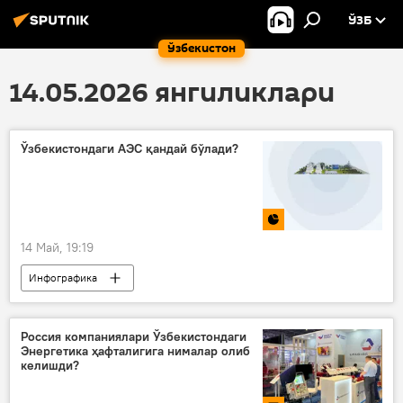
ЎЗБ
Ўзбекистон
14.05.2026 янгиликлари
Ўзбекистондаги АЭС қандай бўлади?
14 Май, 19:19
Инфографика
Ўзбекистонда атом электростанцияси қурилиши
АЭС
Атом энергетикаси
Россия компаниялари Ўзбекистондаги
Энергетика ҳафталигига нималар олиб
электр энергияси
келишди?