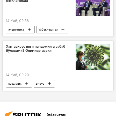
янгиламоқда
14 Май, 09:58
энергетика
Ўзбекнефтгаз
Энергетика вазирлиги
Жамият
нефть
газ
Хантавирус янги пандемияга сабаб
бўладими? Олимлар изоҳи
14 Май, 09:20
касаллик
вирус
COVID-19 умумжаҳон пандемияси
ўткир респиратор вирусли инфекция (ЎРВИ)
Ўзбекистон Фанлар академияси
Ўзбекистон