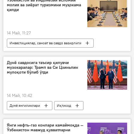
Ўзбекистон ва Индонезия исломий
молия ва зиёрат туризмини муҳокама
Жанубий Корея
қилди
14 Май, 11:27
Инвестициялар, саноат ва савдо вазирлиги
Ҳаж
Жамият
музокаралар
Ўзбекистон
Индонезия
Дунё савдосига таъсир қилувчи
музокаралар: Трамп ва Си Цзиньпин
мулоқоти бўлиб ўтди
14 Май, 10:42
Дунё янгиликлари
Иқтисод
АҚШ
Хитой
ташриф
Дунёда
Дональд Трамп
Янги нефть-газ конлари камаймоқда —
Ўзбекистон мавжуд қувватларни
Си Цзинпин