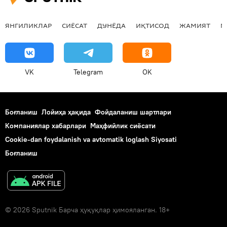
ЯНГИЛИКЛАР
СИЁСАТ
ДУНЁДА
ИҚТИСОД
ЖАМИЯТ
М
VK
Telegram
OK
Боғланиш
Лойиҳа ҳақида
Фойдаланиш шартлари
Компаниялар хабарлари
Маҳфийлик сиёсати
Cookie-dan foydalanish va avtomatik loglash Siyosati
Боғланиш
© 2026 Sputnik Барча ҳуқуқлар ҳимояланган. 18+