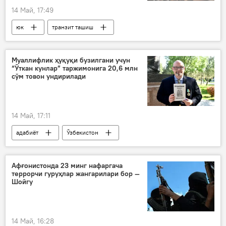
14 Май, 17:49
юк
транзит ташиш
“Хитой-Қирғизистон-Ўзбекистон” темир йўли
ҳамкорлик
Жамият
МДҲ
Муаллифлик ҳуқуқи бузилгани учун
“Ўткан кунлар” таржимонига 20,6 млн
сўм товон ундирилади
14 Май, 17:11
адабиёт
Ўзбекистон
Абдулла Қодирий
Адлия вазирлиги
суд
Жамият
Афғонистонда 23 минг нафаргача
террорчи гуруҳлар жангарилари бор —
Шойгу
14 Май, 16:28