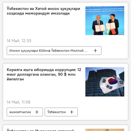
Украина
Россия
Ўзбекистон ва Хитой инсон ҳуқуқлари
соҳасида меморандум имзолади
14 Май, 12:33
Инсон ҳуқуқлари бўйича Ўзбекистон Миллий маркази
ҳамкорлик
форум
Жамият
Ўзбекистон
Хитой
Кореяга ишга юборишда коррупция: 12
минг долларгача олинган, 90 $ млн
йиғилган
14 Май, 11:58
жиноятчилик
Ўзбекистон
Миграция агентлиги
Бош прокуратура
фирибгарлик
Ҳодисалар