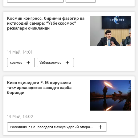
сунъий интеллект
Ўзбекистон
Космик конгресс, биринчи фазогир ва
иқтисодий самара: “Ўзбеккосмос”
режалари очиқланди
14 Май, 14:01
космос
Ўзбеккосмос
матбуот-анжуман
NASA (АҚШ аэронавтика ва космикни ўрганиш миллий идораси)
Киев яқинидаги F-16 қирувчиси
таъмирланадиган заводга зарба
Жамият
берилди
14 Май, 13:02
Россиянинг Донбассдаги махсус ҳарбий операцияси
Дунё янгиликлари
Дунёда