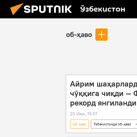
Ўзбекистон
об-ҳаво
Айрим шаҳарлард
чўққига чиқди — 
рекорд янгиланди
20 Июл, 15:57
об-ҳаво
Ўзбекистонда об-ҳаво
Тошкент об-ҳаво
Эрон