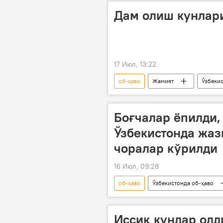
Дам олиш кунлар
17 Июл, 13:22
об-ҳаво
Жамият
Ўзбеки
Боғчалар ёпилди,
Ўзбекистонда жаз
чоралар кўрилди
16 Июл, 09:28
об-ҳаво
Ўзбекистонда об-ҳаво
Жамият
Ўзгидромет
Иссиқ кунлар олд