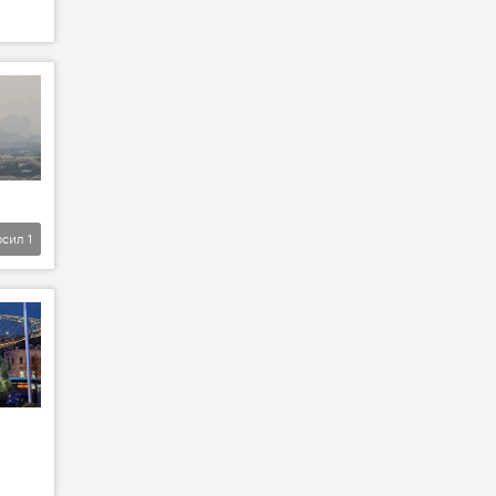
фсил
1