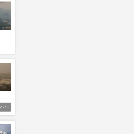
фсил
1