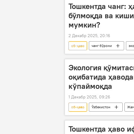
Тошкентда чанг: ҳ
бўлмоқда ва киш
мумкин?
2 Декабр 2025, 20:16
об-ҳаво
чанг бўрони
эк
Экология қўмитас
оқибатида ҳавода
кўпаймоқда
1 Декабр 2025, 09:26
об-ҳаво
Ўзбекистон
Жам
Экология ва иқлим ўзгариши миллий
Тошкентда ҳаво 