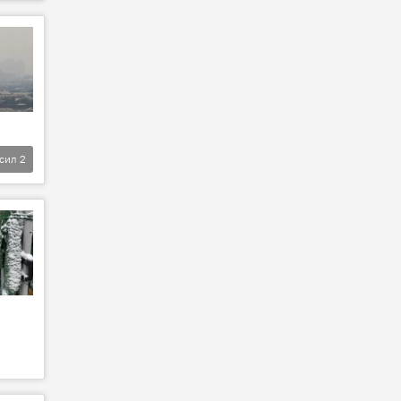
фсил
2