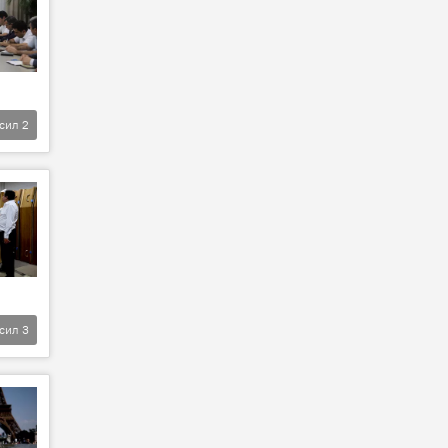
фсил
2
фсил
3