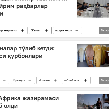
айрим раҳбарлар
и
тр энергияси
Жамият
ишдан кетди
Бата
алар тўлиб кетди:
си қурбонлари
Франция
Испания
табиий офат
Бата
жазирама
 Африка жазирамаси
б олди