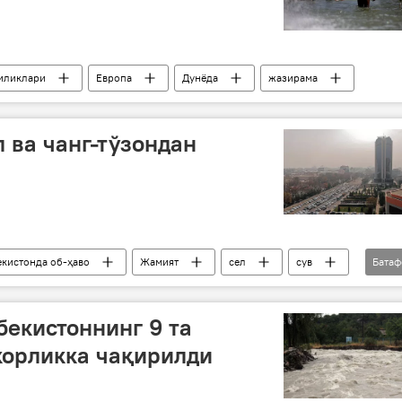
иликлари
Европа
Дунёда
жазирама
 ва чанг-тўзондан
екистонда об-ҳаво
Жамият
сел
сув
Бата
бекистоннинг 9 та
корликка чақирилди