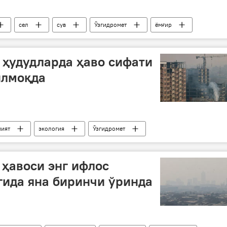
сел
сув
Ўзгидромет
ёмғир
 ҳудудларда ҳаво сифати
илмоқда
ият
экология
Ўзгидромет
 ҳавоси энг ифлос
ида яна биринчи ўринда