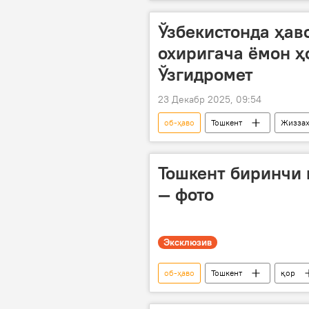
Ўзбекистонда ҳав
охиригача ёмон ҳ
Ўзгидромет
23 Декабр 2025, 09:54
об-ҳаво
Тошкент
Жизза
Ўзбекистон
Жамият
Тошкент биринчи 
— фото
Эксклюзив
об-ҳаво
Тошкент
қор