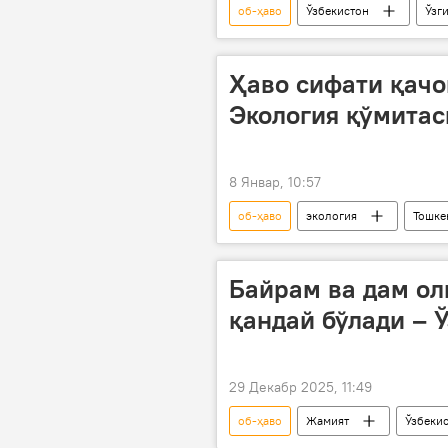
об-ҳаво
Ўзбекистон
Ўзг
Ҳаво сифати қач
Экология қўмитас
8 Январ, 10:57
об-ҳаво
экология
Тошке
Ўзбекистон
Байрам ва дам ол
қандай бўлади – 
29 Декабр 2025, 11:49
об-ҳаво
Жамият
Ўзбеки