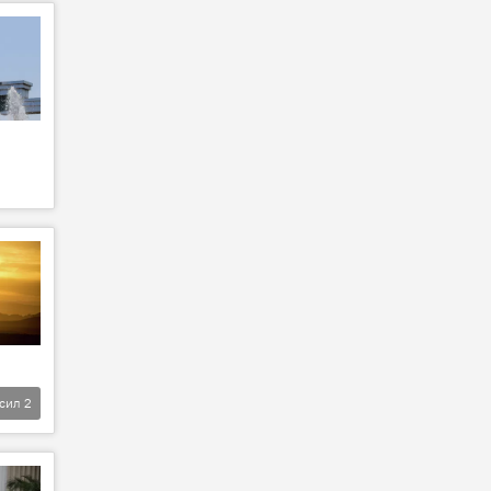
фсил
2