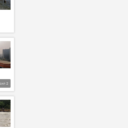
фсил
2