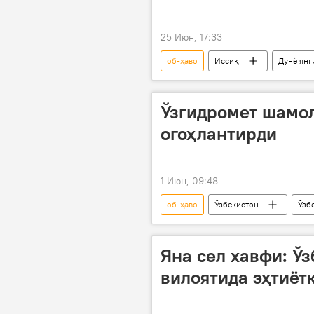
25 Июн, 17:33
об-ҳаво
Иссиқ
Дунё янг
Ўзгидромет шамол
огоҳлантирди
1 Июн, 09:48
об-ҳаво
Ўзбекистон
Ўзб
чанг бўрони
Ўзгидромет
Яна сел хавфи: Ўз
вилоятида эҳтиёт