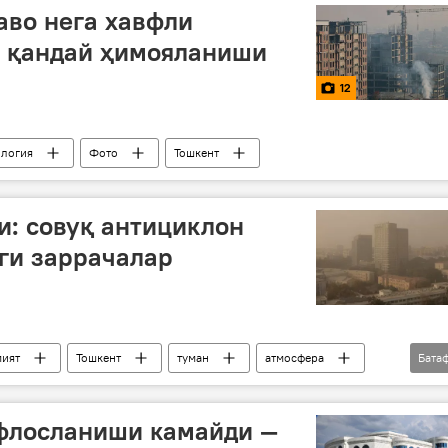
аво нега хавфли
и қандай ҳимояланиши
12
ология
Фото
Тошкент
и: совуқ антициклон
ги заррачалар
ият
Тошкент
туман
атмосфера
Бата
 қўмитаси
ифлосланиши камайди —