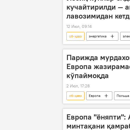
кучайтирилди — 
лавозимидан кетд
12 Июл, 09:14
об-ҳаво
энергетика
элек
Иссиқ
Ўзбекистон
Парижда мурдахон
Европа жазирама
кўпаймоқда
2 Июл, 17:28
об-ҳаво
Европа
Польша
Дунё янгиликлари
Дунёда
Европа "ёняпти":
минтақани қамра