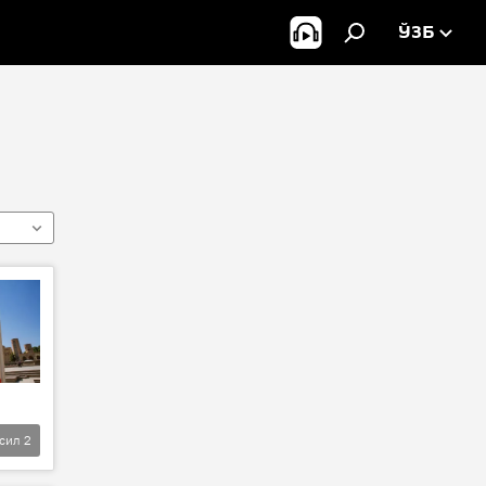
ЎЗБ
фсил
2