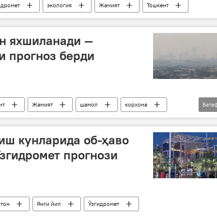
идромет
экология
Жамият
Тошкент
он яхшиланади —
и прогноз берди
нт
Жамият
шамол
корхона
Бата
иш кунларида об-ҳаво
Ўзгидромет прогнози
стон
Янги йил
Ўзгидромет