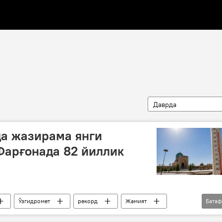
Даврда
а жазирама янги
Фарғонада 82 йиллик
Ўзгидромет
рекорд
Жамият
Бата