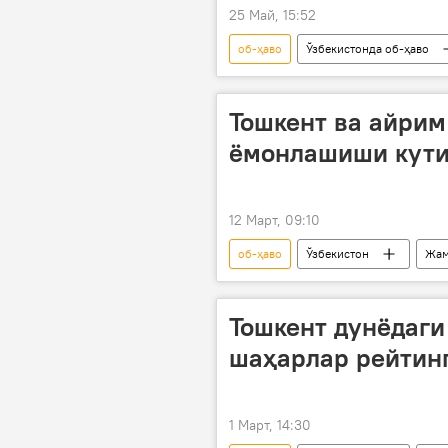
25 Май, 15:52
об-ҳаво
Ўзбекистонда об-ҳаво
Тошкент ва айрим
ёмонлашиши кут
12 Март, 09:10
об-ҳаво
Ўзбекистон
Жам
Тошкент дунёдаги
шаҳарлар рейтинг
1 Март, 14:30