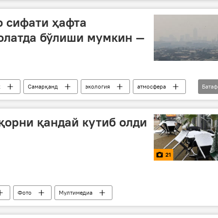
о сифати ҳафта
олатда бўлиши мумкин —
х
Самарқанд
экология
атмосфера
Бата
қорни қандай кутиб олди
21
Фото
Мултимедиа