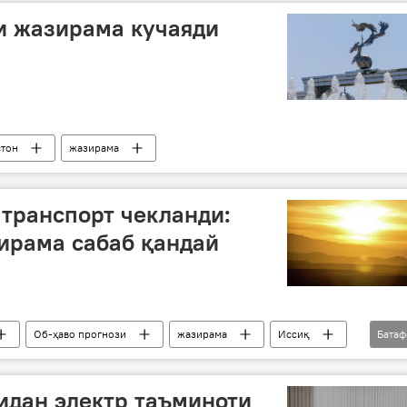
и жазирама кучаяди
стон
жазирама
 транспорт чекланди:
ирама сабаб қандай
Об-ҳаво прогнози
жазирама
Иссиқ
Бата
идан электр таъминоти