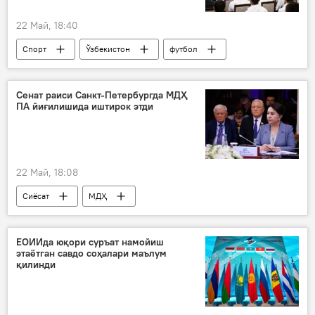
22 Май, 18:40
Спорт
Ўзбекистон
футбол
жаҳон чемпионати
Шавкат Мирзиёев
Сенат раиси Санкт-Петербургда МДҲ
ПА йиғилишида иштирок этди
22 Май, 18:08
Сиёсат
МДҲ
Танзила Норбоева
Санкт-Петербург
ЕОИИда юқори суръат намойиш
этаётган савдо соҳалари маълум
қилинди