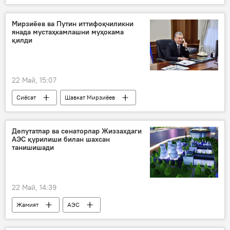
Дунёда
Дунё янгиликлари
Запорожье вилояти
Россия
Мирзиёев ва Путин иттифоқчиликни
янада мустаҳкамлашни муҳокама
Украина
қилди
22 Май, 15:07
Сиёсат
Шавкат Мирзиёев
Владимир Путин
Россия
Ўзбекистон
Депутатлар ва сенаторлар Жиззахдаги
АЭС қурилиши билан шахсан
танишишади
22 Май, 14:39
Жамият
АЭС
Ўзбекистонда атом электростанцияси қурилиши