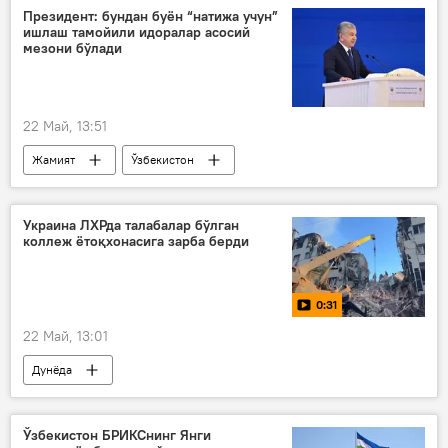
Президент: бундан буён “натижа учун”
ишлаш тамойили идоралар асосий
мезони бўлади
22 Май, 13:51
Жамият
Ўзбекистон
Шавкат Мирзиёев
Украина ЛХРда талабалар бўлган
коллеж ётоқхонасига зарба берди
0:31
22 Май, 13:01
Дунёда
Луганск халқ республикаси (ЛХР)
Украина
Россия
Ўзбекистон БРИКСнинг Янги