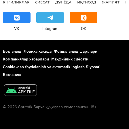
ЯНГИЛИКЛАР
СИЁСАТ
ДУНЁДА
ИҚТИСОД
ЖАМИЯТ
М
VK
Telegram
OK
Боғланиш
Лойиҳа ҳақида
Фойдаланиш шартлари
Компаниялар хабарлари
Маҳфийлик сиёсати
Cookie-dan foydalanish va avtomatik loglash Siyosati
Боғланиш
© 2026 Sputnik Барча ҳуқуқлар ҳимояланган. 18+