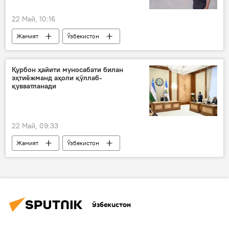
22 Май, 10:16
Жамият
Ўзбекистон
ИИВ ҳузуридаги Қўриқлаш департаменти
Қурбон ҳайити муносабати билан
эҳтиёжманд аҳоли қўллаб-
қувватланади
22 Май, 09:33
Жамият
Ўзбекистон
Қурбон ҳайити
Шавкат Мирзиёев
Ўзбекистон