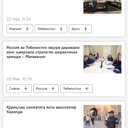
22 Май, 11:04
Жамият
Ўзбекистон
Эрон
инсонпарварлик ёрдами
Россия ва Ўзбекистон юқори даражали
кенг қамровли стратегик шерикликка
эришди – Матвиенко
22 Май, 10:29
Сиёсат
Россия
Ўзбекистон
Валентина Матвиенко
Танзила Норбоева
Қўриқлаш хизматига янги ваколатлар
берилди