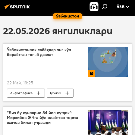
ЎЗБ
Ўзбекистон
22.05.2026 янгиликлари
Ўзбекистонлик сайёҳлар энг кўп
бораётган топ-5 давлат
22 Май, 19:25
Инфографика
Туризм
Миллий статистика қўмитаси
сайёҳлар
Ўзбекистон
“Биз бу кунларни 34 йил кутдик”:
Мирзиёев ЖЧга йўл олаётган терма
жамоа билан учрашди