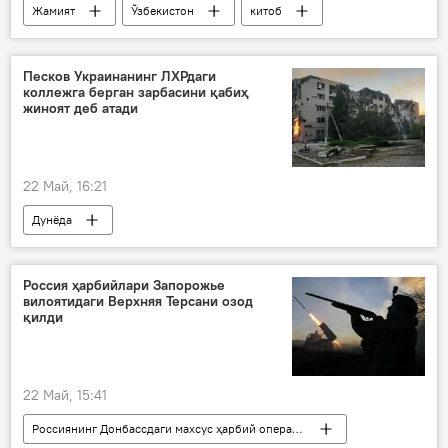
Жамият
Ўзбекистон
китоб
Шавкат Мирзиёев
Песков Украинанинг ЛХРдаги
коллежга берган зарбасини қабиҳ
жиноят деб атади
22 Май, 16:21
Дунёда
Луганск халқ республикаси (ЛХР)
Дмитрий Песков
Россия
Россия ҳарбийлари Запорожье
вилоятидаги Верхняя Терсани озод
Украина
қилди
22 Май, 15:41
Россиянинг Донбассдаги махсус ҳарбий операцияси