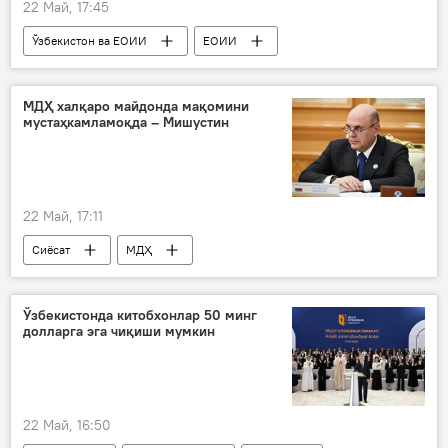
22 Май, 17:45
Ўзбекистон ва ЕОИИ
ЕОИИ
ЕИК
Иқтисод
савдо
МДҲ халқаро майдонда мақомини
мустаҳкамламоқда – Мишустин
22 Май, 17:11
Сиёсат
МДҲ
Михаил Мишустин
Ўзбекистонда китобхонлар 50 минг
долларга эга чиқиши мумкин
22 Май, 16:50