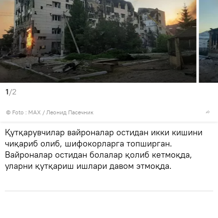
1
/2
© Foto :
MAX / Леонид Пасечник
Қутқарувчилар вайроналар остидан икки кишини
чиқариб олиб, шифокорларга топширган.
Вайроналар остидан болалар қолиб кетмоқда,
уларни қутқариш ишлари давом этмоқда.