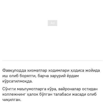
Фавқулодда хизматлар ходимлари ҳодиса жойида
иш олиб боряпти, барча зарурий ёрдам
кўрсатилмоқда.
Сўнгги маълумотларга кўра, вайроналар остидан
коллежнинг ҳалок бўлган талабаси жасади олиб
чиқилган.