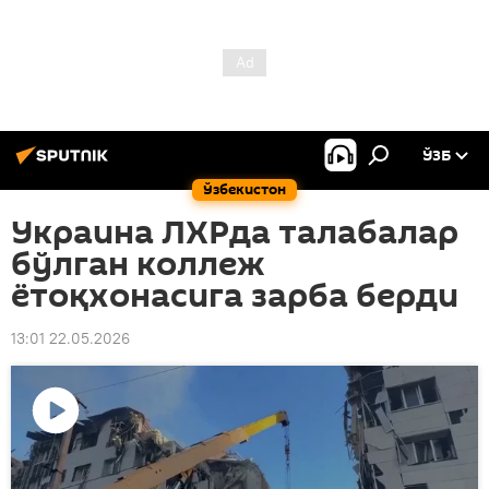
ЎЗБ
Ўзбекистон
Украина ЛХРда талабалар
бўлган коллеж
ётоқхонасига зарба берди
13:01 22.05.2026
Видеони
кўриш