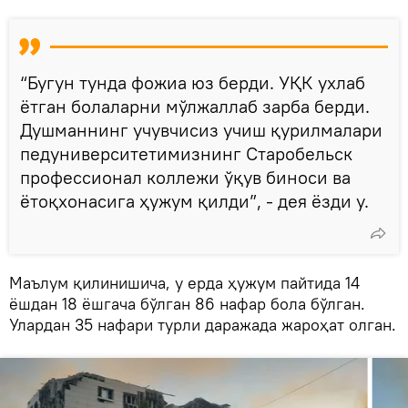
“Бугун тунда фожиа юз берди. УҚК ухлаб
ётган болаларни мўлжаллаб зарба берди.
Душманнинг учувчисиз учиш қурилмалари
педуниверситетимизнинг Старобельск
профессионал коллежи ўқув биноси ва
ётоқхонасига ҳужум қилди”, - дея ёзди у.
Маълум қилинишича, у ерда ҳужум пайтида 14
ёшдан 18 ёшгача бўлган 86 нафар бола бўлган.
Улардан 35 нафари турли даражада жароҳат олган.