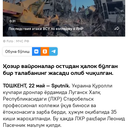
0:31
Последствия атаки ВСУ по колледжу в ЛНР
© Foto : МЧС РФ
Oбуна бўлиш
Ҳозир вайроналар остидан ҳалок бўлган
бир талабанинг жасади олиб чиқилган.
ТОШКЕНТ, 22 май — Sputnik.
Украина Қуролли
кучлари дронлар ёрдамида Луганск Халқ
Республикасидаги (ЛХР) Старобельск
профессионал коллежи ўқув биноси ва
ётоқхонасига зарба берди, ҳужум оқибатида 35
киши жароҳатланди. Бу ҳақда ЛХР раҳбари Леонид
Пасечник маълум қилди.