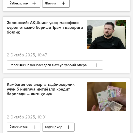
Ўзбекистон
Жамият
Қишлоқ хўжалиги
кредит
ижара
Ер мулки
янги қонун
Зеленский: АҚШнинг узоқ масофали
қурол етказиб бериши Трамп қарорига
боғлиқ
2 Октябр 2025, 16:47
Россиянинг Донбассдаги махсус ҳарбий операцияси
Дунёда
Россия
АҚШ
Украина
Владимир Зеленский
Камбағал оилаларга тадбиркорлик
учун 5 йилгача имтиёзли кредит
Дональд Трамп
қурол-яроғ
берилади — янги қонун
2 Октябр 2025, 16:01
Ўзбекистон
тадбиркор