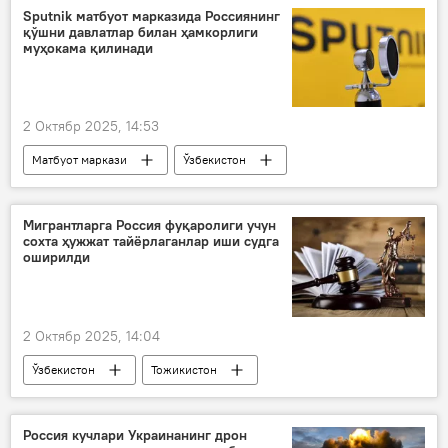
ҳамкорлик
Иқтисод
Sputnik матбуот марказида Россиянинг
қўшни давлатлар билан ҳамкорлиги
муҳокама қилинади
2 Октябр 2025, 14:53
Матбуот маркази
Ўзбекистон
Россия
Тошкент
ҳамкорлик
Сиёсат
Мигрантларга Россия фуқаролиги учун
сохта ҳужжат тайёрлаганлар иши судга
оширилди
2 Октябр 2025, 14:04
Ўзбекистон
Тожикистон
Миграция
мигрантлар
суд
ДНР
Херсон вилояти
Россия кучлари Украинанинг дрон