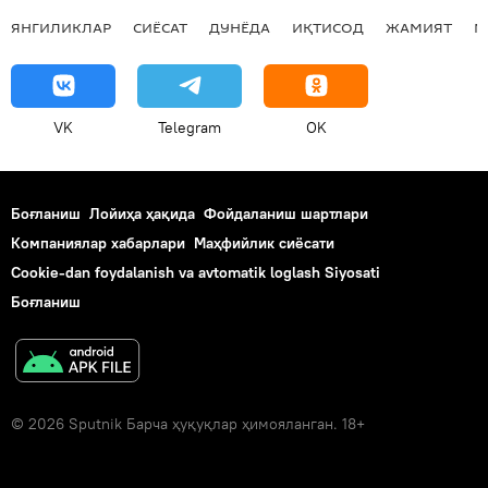
ЯНГИЛИКЛАР
СИЁСАТ
ДУНЁДА
ИҚТИСОД
ЖАМИЯТ
М
VK
Telegram
OK
Боғланиш
Лойиҳа ҳақида
Фойдаланиш шартлари
Компаниялар хабарлари
Маҳфийлик сиёсати
Cookie-dan foydalanish va avtomatik loglash Siyosati
Боғланиш
© 2026 Sputnik Барча ҳуқуқлар ҳимояланган. 18+