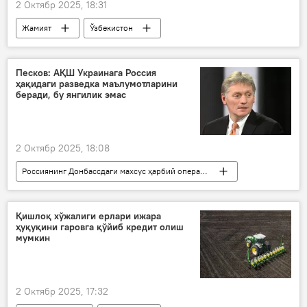
2 Октябр 2025, 18:31
Жамият
Ўзбекистон
Энергетика вазирлиги
Қиш
энергетика
иситиш тизими
Песков: АҚШ Украинага Россия
ҳақидаги разведка маълумотларини
беради, бу янгилик эмас
2 Октябр 2025, 18:08
Россиянинг Донбассдаги махсус ҳарбий операцияси
Дунёда
Россия
Дмитрий Песков
Украина
Қишлоқ хўжалиги ерлари ижара
ҳуқуқини гаровга қўйиб кредит олиш
АҚШ
мумкин
2 Октябр 2025, 17:32