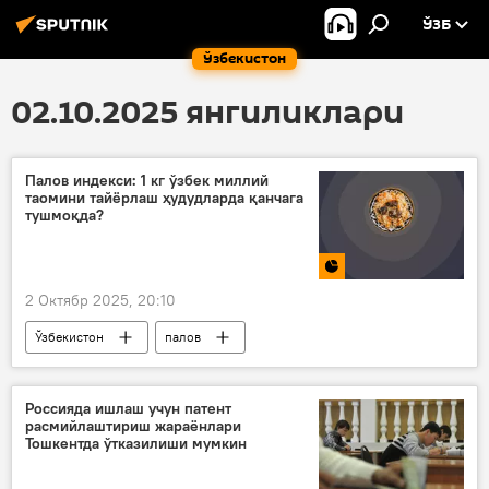
ЎЗБ
Ўзбекистон
02.10.2025 янгиликлари
Палов индекси: 1 кг ўзбек миллий
таомини тайёрлаш ҳудудларда қанчага
тушмоқда?
2 Октябр 2025, 20:10
Ўзбекистон
палов
миллий таомлар
Инфографика
Россияда ишлаш учун патент
расмийлаштириш жараёнлари
Тошкентда ўтказилиши мумкин