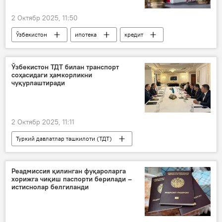
2 Октябр 2025, 11:50
Ўзбекистон
ипотека
кредит
Ягона интерактив давлат хизматлари портали
ЯИДХП
мигрантлар
Иқтисод
Ўзбекистон ТДТ билан транспорт
соҳасидаги ҳамкорликни
чуқурлаштиради
2 Октябр 2025, 11:11
Туркий давлатлар ташкилоти (ТДТ)
ҳамкорлик
Ўзбекистон
Жамият
Транспорт вазирлиги
Реадмиссия қилинган фуқароларга
хорижга чиқиш паспорти берилади –
истиснолар белгиланди