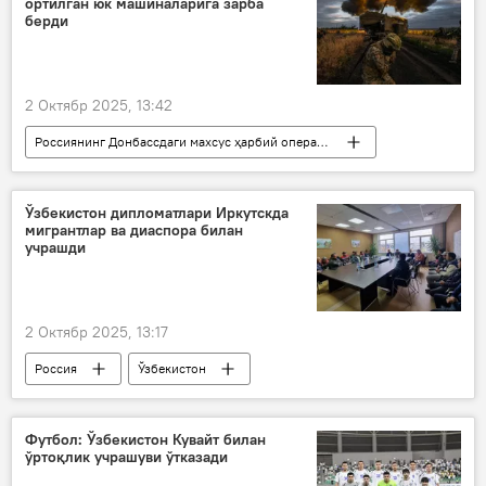
ортилган юк машиналарига зарба
фуқаролик
Россия
берди
2 Октябр 2025, 13:42
Россиянинг Донбассдаги махсус ҳарбий операцияси
Дунёда
Россия
Украина
ҳарбийлар
ҳужум
Ўзбекистон дипломатлари Иркутскда
мигрантлар ва диаспора билан
учрашди
2 Октябр 2025, 13:17
Россия
Ўзбекистон
Миграция
мигрантлар
Россиядаги элчихона
дипломатлар
Футбол: Ўзбекистон Кувайт билан
ўртоқлик учрашуви ўтказади
учрашув