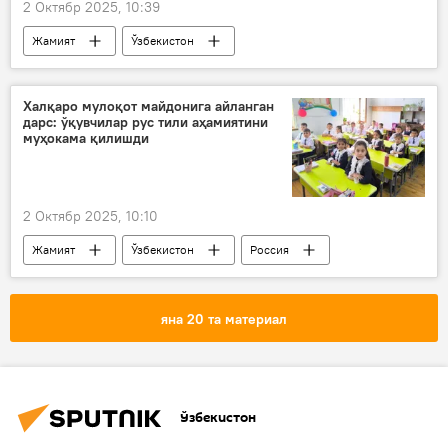
2 Октябр 2025, 10:39
Жамият
Ўзбекистон
Адлия вазирлиги
мигрантлар
паспорт
Халқаро мулоқот майдонига айланган
дарс: ўқувчилар рус тили аҳамиятини
муҳокама қилишди
2 Октябр 2025, 10:10
Жамият
Ўзбекистон
Россия
мактаб
рус тили
анжуман
яна 20 та материал
Ўзбекистон