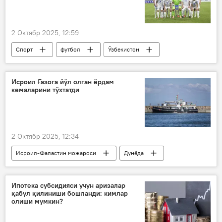
2 Октябр 2025, 12:59
Спорт
футбол
Ўзбекистон
Кувайт
Исроил Ғазога йўл олган ёрдам
кемаларини тўхтатди
2 Октябр 2025, 12:34
Исроил-Фаластин можароси
Дунёда
Исроил
Фаластин
Ғазо
инсонпарварлик ёрдами
кема
Ипотека субсидияси учун аризалар
қабул қилиниши бошланди: кимлар
олиши мумкин?