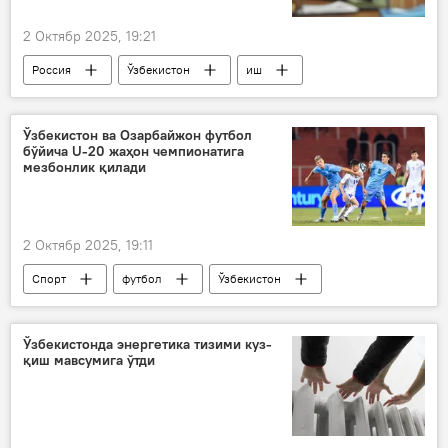
2 Октябр 2025, 19:21
Россия
Ўзбекистон
иш
патент
мигрантлар
Миграция
Миграция агентлиги
Ўзбекистон ва Озарбайжон футбол
бўйича U-20 жаҳон чемпионатига
мезбонлик қилади
2 Октябр 2025, 19:11
Спорт
футбол
Ўзбекистон
Озарбайжон
жаҳон чемпионати
Ўзбекистонда энергетика тизими куз-
қиш мавсумига ўтди