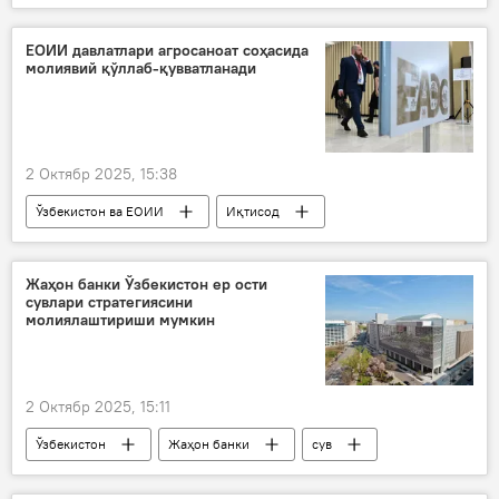
кредит
янги қонун
Иқтисод
ЕОИИ давлатлари агросаноат соҳасида
молиявий қўллаб-қувватланади
2 Октябр 2025, 15:38
Ўзбекистон ва ЕОИИ
Иқтисод
Ўзбекистон
ЕОИИ
лойиҳа
субсидия
Жаҳон банки Ўзбекистон ер ости
сувлари стратегиясини
молиялаштириши мумкин
2 Октябр 2025, 15:11
Ўзбекистон
Жаҳон банки
сув
Тоғ-кон ва геология вазирлиги