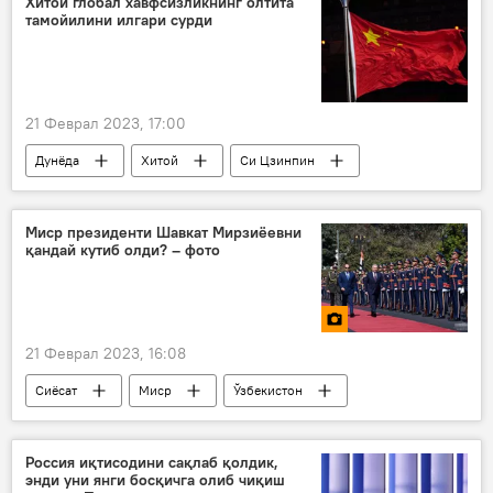
Хитой глобал хавфсизликнинг олтита
тамойилини илгари сурди
АҚШ
21 Феврал 2023, 17:00
Дунёда
Хитой
Си Цзинпин
БМТ
Миср президенти Шавкат Мирзиёевни
қандай кутиб олди? – фото
21 Феврал 2023, 16:08
Сиёсат
Миср
Ўзбекистон
Шавкат Мирзиёев
Россия иқтисодини сақлаб қолдик,
энди уни янги босқичга олиб чиқиш