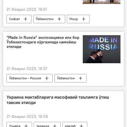
21 Феврал 2023, 19:01
Сиёсат
Ўзбекистон
Миср
Шавкат Мирзиёев
“Made in Russia” экспозицияси илк бор
Ўзбекистондаги кўргазмада намойиш
этилади
21 Феврал 2023, 18:37
Ўзбекистон - Россия
Ўзбекистон
Тошкент
кўргазма
Россия
Украина мактабларига масофавий таълимга ўтиш
тавсия этилди
21 Феврал 2023, 18:08
Дунёда
Украина
мактаб