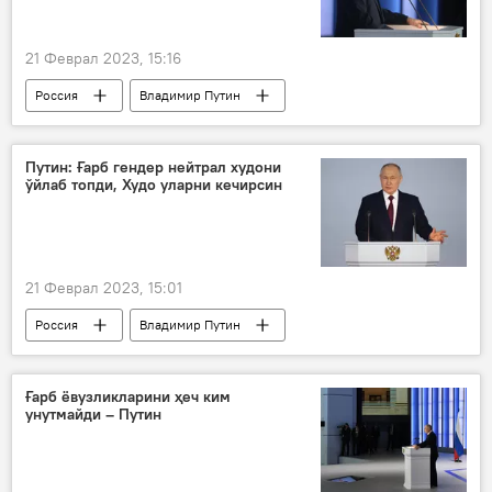
21 Феврал 2023, 15:16
Россия
Владимир Путин
Владимир Путиннинг Федерал Кенгашга мурожаати
нутқ сўзлади
нутқ
Путин: Ғарб гендер нейтрал худони
ўйлаб топди, Худо уларни кечирсин
21 Феврал 2023, 15:01
Россия
Владимир Путин
Владимир Путиннинг Федерал Кенгашга мурожаати
нутқ
нутқ сўзлади
Ғарб
Ғарб ёвузликларини ҳеч ким
унутмайди – Путин