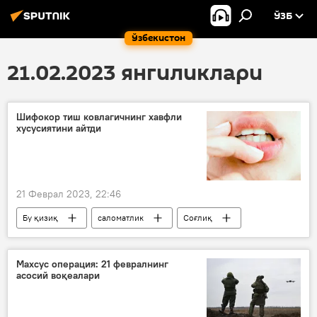
ЎЗБ
Ўзбекистон
21.02.2023 янгиликлари
Шифокор тиш ковлагичнинг хавфли
хусусиятини айтди
21 Феврал 2023, 22:46
Бу қизиқ
саломатлик
Соғлиқ
Шифокор
Шифокорлар тавсияси
Доктор маслаҳати
Махсус операция: 21 февралнинг
асосий воқеалари