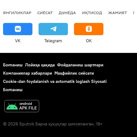
ЯНГИЛИКЛАР
СИЁСАТ
ДУНЁДА
ИҚТИСОД
ЖАМИЯТ
М
VK
Telegram
OK
Боғланиш
Лойиҳа ҳақида
Фойдаланиш шартлари
Компаниялар хабарлари
Маҳфийлик сиёсати
Cookie-dan foydalanish va avtomatik loglash Siyosati
Боғланиш
© 2026 Sputnik Барча ҳуқуқлар ҳимояланган. 18+