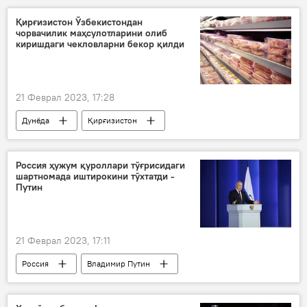
Қирғизистон Ўзбекистондан
чорвачилик маҳсулотларини олиб
киришдаги чекловларни бекор қилди
21 Феврал 2023, 17:28
Дунёда
Қирғизистон
Ўзбекистон
маҳсулот
Россия ҳужум қуроллари тўғрисидаги
шартномада иштирокини тўхтатди -
Путин
21 Феврал 2023, 17:11
Россия
Владимир Путин
шартнома
президентнинг парламентга мурожаатномаси