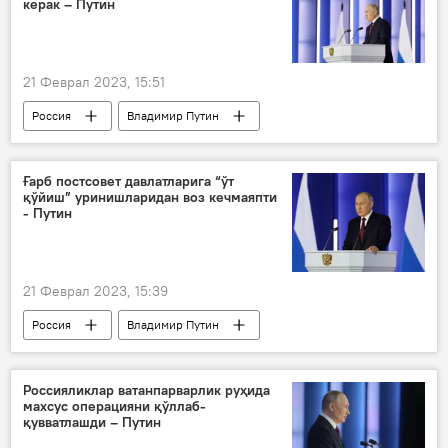
керак – Путин
21 Феврал 2023, 15:51
Россия
Владимир Путин
Владимир Путиннинг Федерал Кенгашга мурожаати
нутқ
нутқ сўзлади
иқтисод
Ғарб постсовет давлатларига “ўт
қўйиш” уринишларидан воз кечмаяпти
- Путин
21 Феврал 2023, 15:39
Россия
Владимир Путин
Владимир Путиннинг Федерал Кенгашга мурожаати
нутқ
нутқ сўзлади
МДҲ
Россияликлар ватанпарварлик руҳида
махсус операцияни қўллаб-
Ғарб
рангли инқилоблар
қувватлашди – Путин