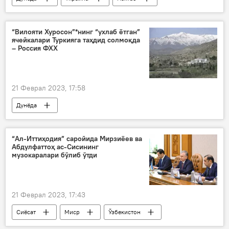
таълим
“Вилояти Хуросон”*нинг “ухлаб ётган”
ячейкалари Туркияга таҳдид солмоқда
– Россия ФХХ
21 Феврал 2023, 17:58
Дунёда
Россия Федерал хавфсизлик хизмати (ФХХ)
Туркия
Афғонистон
Россия
“Ал-Иттиҳодия” саройида Мирзиёев ва
Абдулфаттоҳ ас-Сисининг
музокаралари бўлиб ўтди
21 Феврал 2023, 17:43
Сиёсат
Миср
Ўзбекистон
Шавкат Мирзиёев