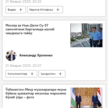
21 Феврал 2023, 20:22
Видео
Европа Иттифоқи
Австрия
мигрантлар
Москва ва Нью-Дели Су-57
самолётини биргаликда ишлаб
чиқаришга тайёр
Александр Хроленко
21 Феврал 2023, 20:07
Колумнистлар
Ҳиндистон
қурол-яроғ
қурол
кўргазма
Россия
Ўзбекистон-Миср музокаралари якуни
бўйича ҳужжатлар имзолаш маросими
бўлиб ўтди – фото