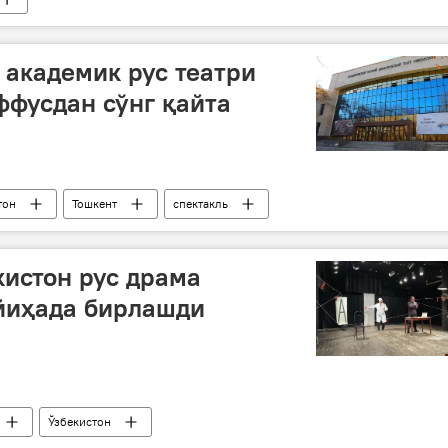
 академик рус театри
ффусдан сўнг қайта
тон
Тошкент
спектакль
кистон рус драма
йиҳада бирлашди
Ўзбекистон