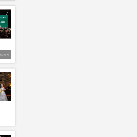
фсил
4