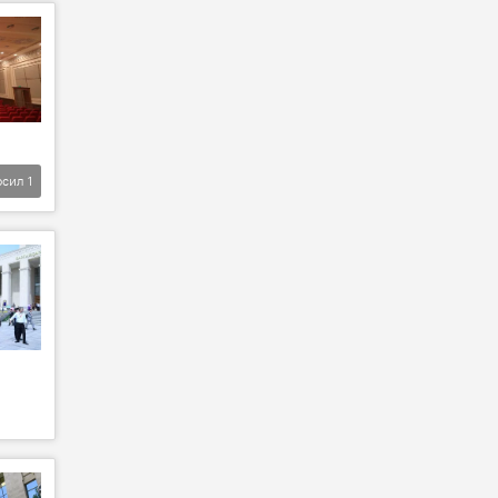
фсил
1