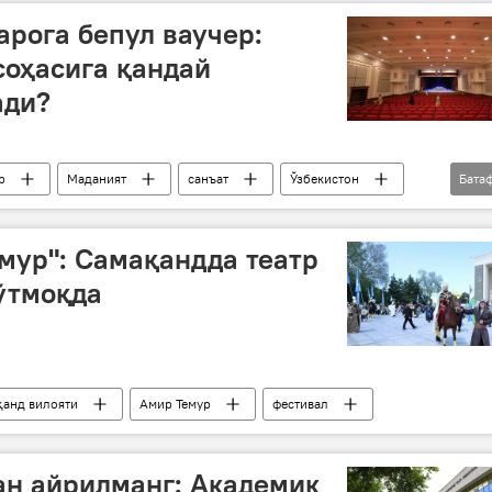
арога бепул ваучер:
соҳасига қандай
ади?
р
Маданият
санъат
Ўзбекистон
Бата
мур": Самақандда театр
ўтмоқда
анд вилояти
Амир Темур
фестивал
ан айрилманг: Академик