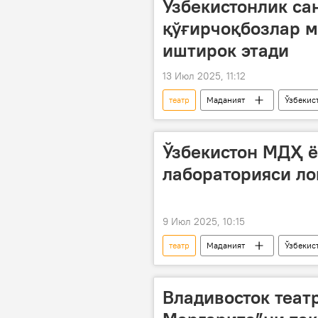
Ўзбекистонлик са
қўғирчоқбозлар м
иштирок этади
13 Июл 2025, 11:12
театр
Маданият
Ўзбекис
Ўзбекистон МДҲ 
лабораторияси ло
9 Июл 2025, 10:15
театр
Маданият
Ўзбекис
Владивосток театр