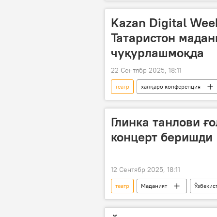
Kazan Digital Wee
Татаристон мадан
чуқурлашмоқда
22 Сентябр 2025, 18:11
театр
халқаро конференция
Маданият
Маданият вазирл
Глинка танлови ғ
концерт беришди
12 Сентябр 2025, 18:11
театр
Маданият
Ўзбекис