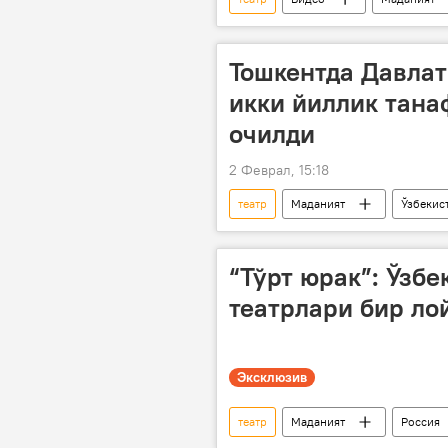
Тошкентда Давлат
икки йиллик тана
очилди
2 Феврал, 15:18
театр
Маданият
Ўзбекис
“Тўрт юрак”: Ўзбе
театрлари бир ло
Эксклюзив
театр
Маданият
Россия