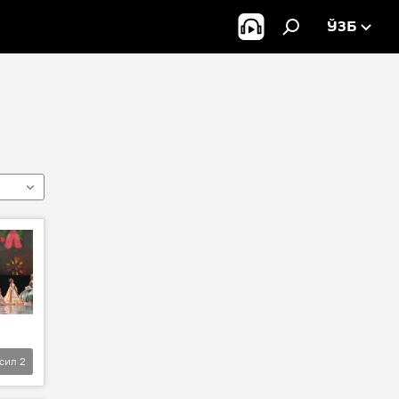
ЎЗБ
фсил
2