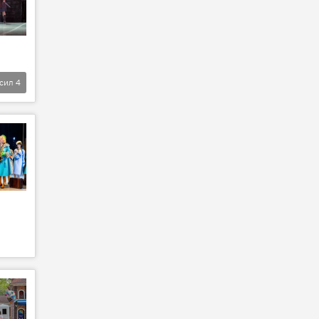
фсил
4