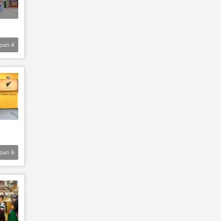
фсил
4
фсил
6