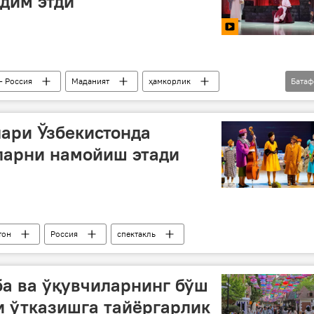
дим этди
- Россия
Маданият
ҳамкорлик
Бата
Самарқанд
Фарғона
ари Ўзбекистонда
ларни намойиш этади
тон
Россия
спектакль
аба ва ўқувчиларнинг бўш
 ўтказишга тайёргарлик