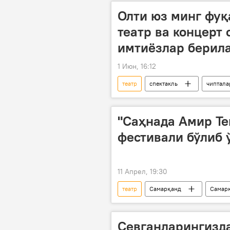
Олти юз минг фуқ
театр ва концерт 
имтиёзлар берил
1 Июн, 16:12
театр
спектакль
чиптала
Жамият
"Саҳнада Амир Те
фестивали бўлиб 
11 Апрел, 19:30
театр
Самарқанд
Самарқ
Севганларингизд