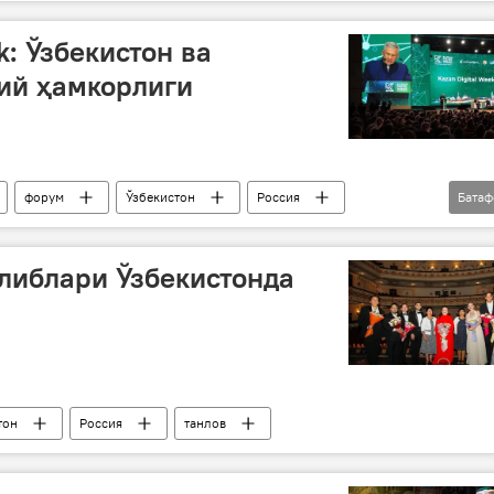
k: Ўзбекистон ва
ий ҳамкорлиги
форум
Ўзбекистон
Россия
Бата
иги
рақамли технологиялар
сунъий интеллект
олиблари Ўзбекистонда
тон
Россия
танлов