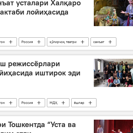
нъат усталари Халқаро
актаби лойиҳасида
тон
Россия
қўғирчоқ театри
санъат
ёш режиссёрлари
йиҳасида иштирок эди
тон
Россия
МДҲ
ёшлар
и Тошкентда “Уста ва