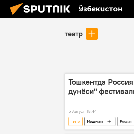
Ўзбекистон
театр
Тошкентда Россия
дунёси" фестивал
5 Август, 18:44
театр
Маданият
Россия
балет
кино