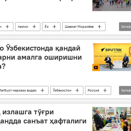
н
таътил
Ёз
Шавкат Мирзиёев
Бата
лалар
ёшлар
о Ўзбекистонда қандай
арни амалга оширишни
а?
Матбуот маркази видео
Ўзбекистон
Россия
Бата
лойиҳа
Маданият
Видео
 излашга тўғри
андда санъат ҳафталиги