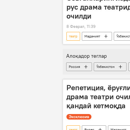
рус драма театри
очилди
8 Феврал, 11:39
театр
Маданият
Ўзбекис
Алоқадор теглар
Россия
Ўзбекистон
Репетиция, ёруғл
драма театри очи
қандай кетмоқда
Эксклюзив
театр
Видео
Маданият