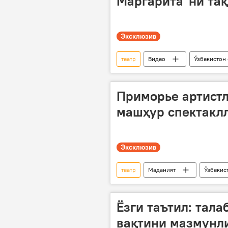
Маргарита”ни тақ
Эксклюзив
театр
Видео
Ўзбекистон 
спектакль
Тошкент
Приморье артистл
машҳур спектакл
Эксклюзив
театр
Маданият
Ўзбекис
Ёзги таътил: тал
вақтини мазмунли