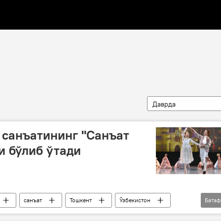
Даврда
 санъатининг "Санъат
и бўлиб ўтади
санъат
Тошкент
Ўзбекистон
Бата