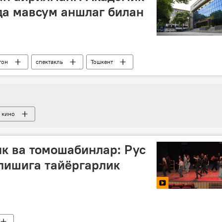
да мавсум аншлаг билан
тон
спектакль
Тошкент
кино
ик ва томошабинлар: Рус
лишига тайёргарлик