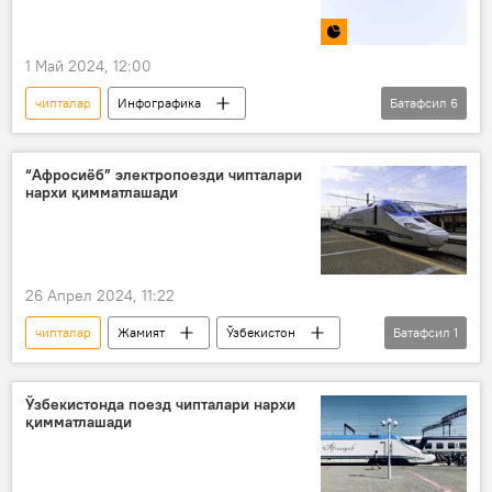
тадбиркор
фестивал
виза
1 Май 2024, 12:00
чипталар
Инфографика
Батафсил
6
Ўзбекистон
поезд қатнови
авиапарвозлар
такси
“Афросиёб” электропоезди чипталари
нархи қимматлашади
автобус
нарх-наво
арзон чипта
26 Апрел 2024, 11:22
чипталар
Жамият
Ўзбекистон
Батафсил
1
тезюрар поезд
Ўзбекистонда поезд чипталари нархи
қимматлашади