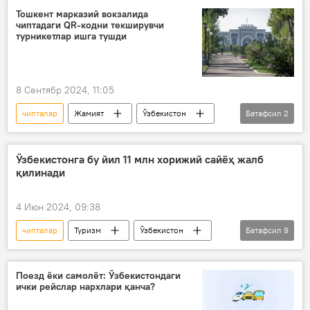
чегирмалар
арзон чипта
Тошкент марказий вокзалида
чиптадаги QR-кодни текширувчи
поезд қатнови
самолётга билет
турникетлар ишга тушди
самолёт
Uzbekistan Airways
8 Сентябр 2024, 11:05
чипталар
Жамият
Ўзбекистон
Батафсил
2
темир йўл
Тошкент марказий темир йўл вокзали
Ўзбекистонга бу йил 11 млн хорижий сайёҳ жалб
қилинади
4 Июн 2024, 09:38
чипталар
Туризм
Ўзбекистон
Батафсил
9
Шавкат Мирзиёев
сайёҳлар
инвестиция
меҳмонхона
Поезд ёки самолёт: Ўзбекистондаги
ички рейслар нархлари қанча?
Шаҳрисабз
Сурхондарё