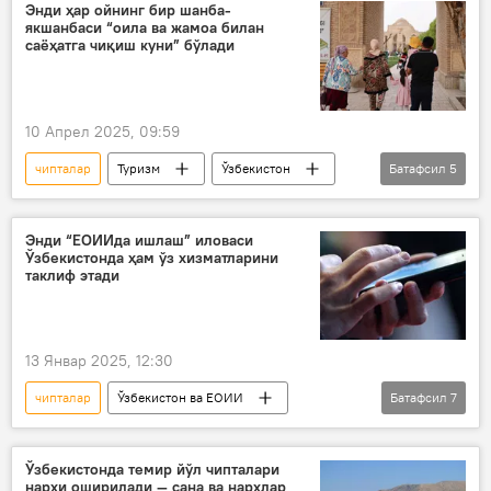
савдо
тўлов
Энди ҳар ойнинг бир шанба-
якшанбаси “оила ва жамоа билан
саёҳатга чиқиш куни” бўлади
10 Апрел 2025, 09:59
чипталар
Туризм
Ўзбекистон
Батафсил
5
Шавкат Мирзиёев
сайёҳлар
инвестиция
виза
лойиҳа
Энди “ЕОИИда ишлаш” иловаси
Ўзбекистонда ҳам ўз хизматларини
таклиф этади
13 Январ 2025, 12:30
чипталар
Ўзбекистон ва ЕОИИ
Батафсил
7
ЕОИИ
мигрантлар
Ўзбекистон
мобил илова
Ўзбекистонда темир йўл чипталари
нархи оширилади — сана ва нархлар