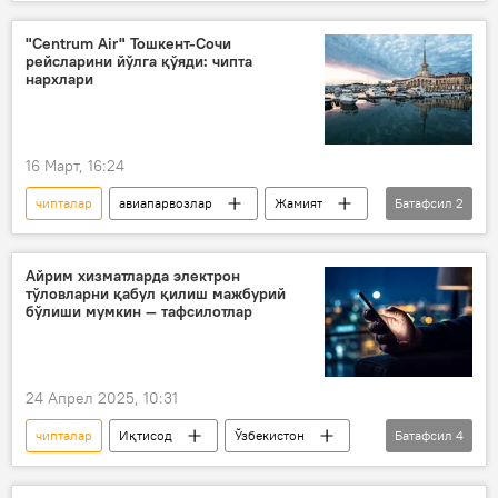
Маданият
санъат
Ўзбекистон
Жамият
"Centrum Air" Тошкент-Сочи
рейсларини йўлга қўяди: чипта
нархлари
16 Март, 16:24
чипталар
авиапарвозлар
Жамият
Батафсил
2
Сочи
Тошкент
Айрим хизматларда электрон
тўловларни қабул қилиш мажбурий
бўлиши мумкин — тафсилотлар
24 Апрел 2025, 10:31
чипталар
Иқтисод
Ўзбекистон
Батафсил
4
нақд пул
электрон пуллар