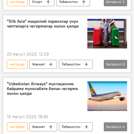
чипталар
Спорт
Ўзбекистон
Батафсил
2
Тошкент
футбол
"Silk Avia" маҳаллий парвозлар учун
чипталарга чегирмалар эълон қилди
23 Август 2023, 12:29
чипталар
Жамият
Ўзбекистон
Батафсил
8
Бухоро
Наманган
Фарғона
Самарқанд
авиапарвозлар
"Uzbekistan Airways" мустақиллик
байрами муносабати билан чегирма
Silk Avia
чегирмалар
эълон қилди
арзон чипта
10 Август 2023, 18:45
чипталар
Жамият
Ўзбекистон
Батафсил
4