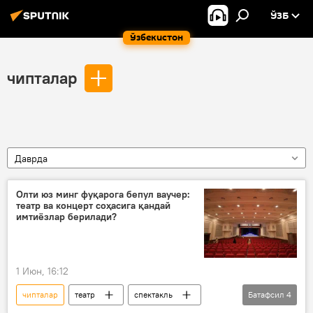
ЎЗБ
Ўзбекистон
чипталар
Даврда
Олти юз минг фуқарога бепул ваучер:
театр ва концерт соҳасига қандай
имтиёзлар берилади?
1 Июн, 16:12
чипталар
театр
спектакль
Батафсил
4