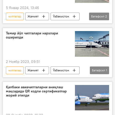
5 Январ 2024, 13:46
чипталар
Жамият
Ўзбекистон
Батафсил
2
тезюрар поезд
нарх-наво
Темир йўл чипталари нархлари
оширилди
2 Ноябр 2023, 09:51
чипталар
Жамият
Ўзбекистон
Батафсил
1
темир йўл
Қалбаки авиачипталарни аниқлаш
мақсадида QR кодли сертификатлар
жорий этилди