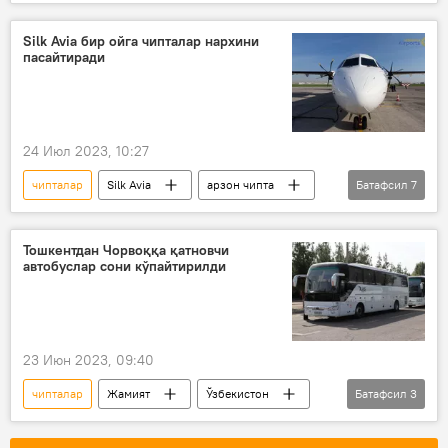
авиапарвозлар
чегирмалар
арзон чипта
Uzbekistan Airways
Silk Avia бир ойга чипталар нархини
пасайтиради
24 Июл 2023, 10:27
чипталар
Silk Avia
арзон чипта
Батафсил
7
Транспорт вазирлиги
транспорт
авиапарвозлар
авиайўналиш
Тошкентдан Чорвоққа қатновчи
автобуслар сони кўпайтирилди
авиарейслар қатнови
авиарейс
Жамият
23 Июн 2023, 09:40
чипталар
Жамият
Ўзбекистон
Батафсил
3
Тошкент
Чорвоқ сув омбори