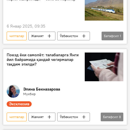
авиарейслар қатнови
поезд қатнови
Солиқ
6 Январ 2025, 09:35
чипталар
Жамият
Ўзбекистон
Батафсил
1
поезд қатнови
Поезд ёки самолёт: талабаларга Янги
йил байрамида қандай чегирмалар
тақдим этилди?
Элина Бeкназарова
Мухбир
Эксклюзив
чипталар
Жамият
Ўзбекистон
Батафсил
8
талабалар
Янги йил