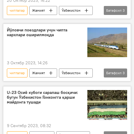
20 Октябр 2023, 16:22
чипталар
Жамият
Ўзбекистон
Батафсил
3
авиапарвозлар
арзон чипта
Uzbekistan Airways
Йўловчи поездлари учун чипта
нархлари оширилмоқда
3 Октябр 2023, 14:26
чипталар
Жамият
Ўзбекистон
Батафсил
3
поезд қатнови
тезюрар поезд
Афросиёб
U-23 Осиё кубоги саралаш босқичи:
бугун Ўзбекистон Гонконгга қарши
майдонга тушади
9 Сентябр 2023, 08:32