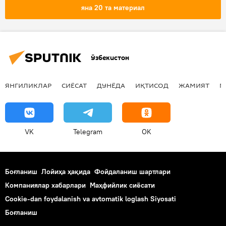
автобус
яна 20 та материал
Ўзбекистон
ЯНГИЛИКЛАР
СИЁСАТ
ДУНЁДА
ИҚТИСОД
ЖАМИЯТ
М
VK
Telegram
OK
Боғланиш
Лойиҳа ҳақида
Фойдаланиш шартлари
Компаниялар хабарлари
Маҳфийлик сиёсати
Cookie-dan foydalanish va avtomatik loglash Siyosati
Боғланиш