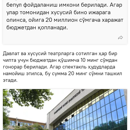
бепул фойдаланиш имкони берилади. Агар
улар томонидан хусусий бино ижарага
олинса, ойига 20 миллион сўмгача харажат
бюджетдан қопланади.
Давлат ва хусусий театрларга сотилган ҳар бир
чипта учун бюджетдан қўшимча 10 минг сўмдан
гонорар берилади. Агар спектакль ҳудудларда
намойиш этилса, бу сумма 20 минг сўмни ташкил
этади.