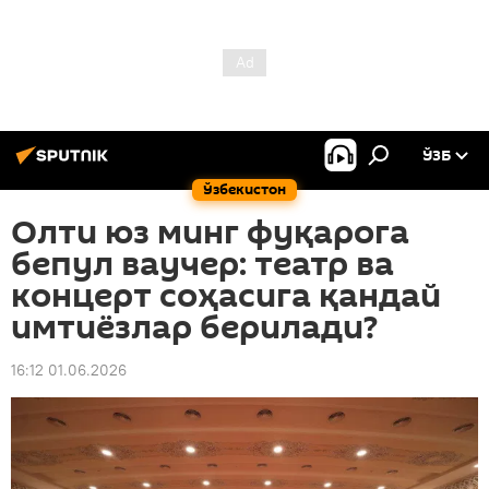
ЎЗБ
Ўзбекистон
Олти юз минг фуқарога
бепул ваучер: театр ва
концерт соҳасига қандай
имтиёзлар берилади?
16:12 01.06.2026