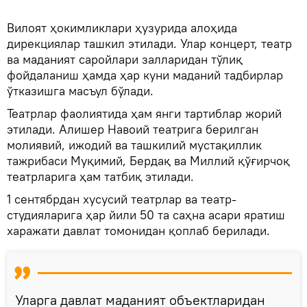
Вилоят ҳокимликлари ҳузурида алоҳида
дирекциялар ташкил этилади. Улар концерт, театр
ва маданият саройлари залларидан тўлиқ
фойдаланиш ҳамда ҳар куни маданий тадбирлар
ўтказишга масъул бўлади.
Театрлар фаолиятида ҳам янги тартиблар жорий
этилади. Алишер Навоий театрига берилган
молиявий, ижодий ва ташкилий мустақиллик
тажрибаси Муқимий, Бердақ ва Миллий қўғирчоқ
театрларига ҳам татбиқ этилади.
1 сентябрдан хусусий театрлар ва театр-
студияларига ҳар йили 50 та саҳна асари яратиш
харажати давлат томонидан қоплаб берилади.
Уларга давлат маданият объектларидан