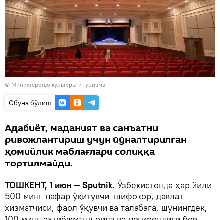
© Министерство культуры и туризма
Oбуна бўлиш
Адабиёт, маданият ва санъатни
ривожлантириш учун йўналтирилган
ҳомийлик маблағлари солиққа
тортилмайди.
ТОШКЕНТ, 1 июн — Sputnik.
Ўзбекистонда ҳар йили
500 минг нафар ўқитувчи, шифокор, давлат
хизматчиси, фаол ўқувчи ва талабага, шунингдек,
100 минг эҳтиёжманд оила ва ногиронлиги бор