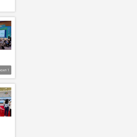
фсил
1