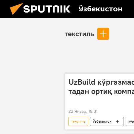
Ўзбекистон
текстиль
UzBuild кўргазма
тадан ортиқ комп
22 Январ, 18:31
текстиль
Ўзбекистон
кўр
Тошкент
энергетика