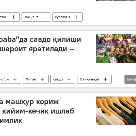
стон
Тошкент
кўргазма
ibaba"да савдо қилиши
 шароит яратилади —
истон
Хитой
савдо
Озиқ-овқат
Бата
да машҳур хориж
 кийим-кечак ишлаб
кимлик