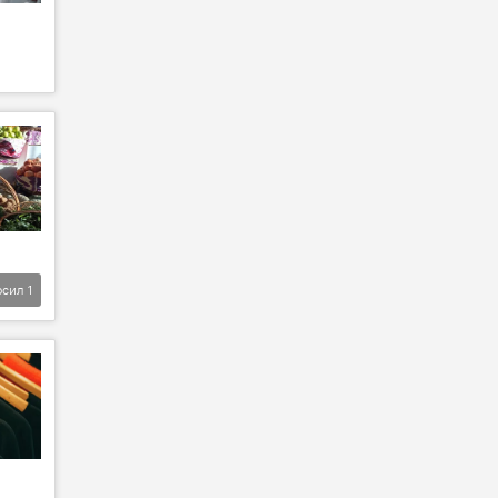
фсил
1