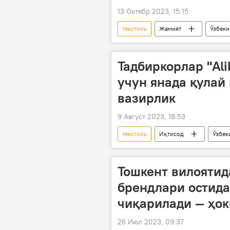
13 Октябр 2023, 15:15
текстиль
Жамият
Ўзбеки
Тадбиркорлар "Al
учун янада қулай
вазирлик
9 Август 2023, 18:53
текстиль
Иқтисод
Ўзбек
Қишлоқ хўжалиги вазирлиги
Тошкент вилояти
брендлари остида
чиқарилади — ҳо
26 Июл 2023, 09:37