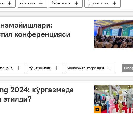
сь
кўргазма
Ўзбекистон
тўқимачилик
 намойишлари:
стил конференцияси
марқанд
тўқимачилик
халқаро конференция
Бата
ing 2024: кўргазмада
 этилди?