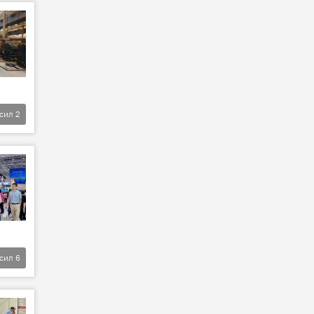
фсил
2
фсил
6