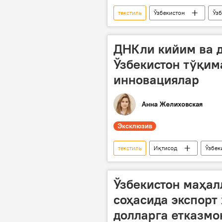
текстиль
Ўзбекистон
Ўзб
Тошкент
ЎзЭкспоМарказ
ДНКли кийим ва д
Ўзбекистон тўқим
инновациялар
Анна Желиховская
Эксклюзив
текстиль
Иқтисод
Ўзбек
Аналитика
Ўзбекистон маҳа
соҳасида экспорт
долларга етказмо