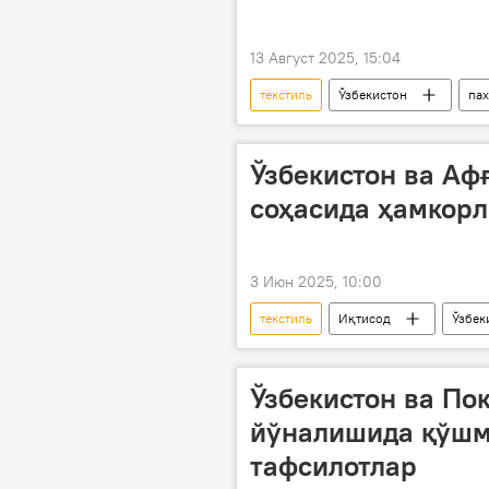
13 Август 2025, 15:04
текстиль
Ўзбекистон
пах
Ўзбекистон ва Аф
соҳасида ҳамкор
3 Июн 2025, 10:00
текстиль
Иқтисод
Ўзбек
Савдо-саноат палатаси
экс
Ўзбекистон ва Пок
йўналишида қўшм
тафсилотлар