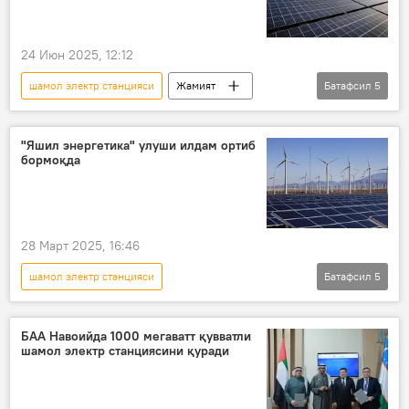
24 Июн 2025, 12:12
шамол электр станцияси
Жамият
Батафсил
5
Ўзбекистон
энергетика
Шавкат Мирзиёев
электр энергияси
"Яшил энергетика" улуши илдам ортиб
бормоқда
сув
28 Март 2025, 16:46
шамол электр станцияси
Батафсил
5
Энергетика вазирлиги
электр энергияси
БАА Навоийда 1000 мегаватт қувватли
шамол электр станциясини қуради
қуёш фотоэлектр станцияси
Яшил энергия
Жамият