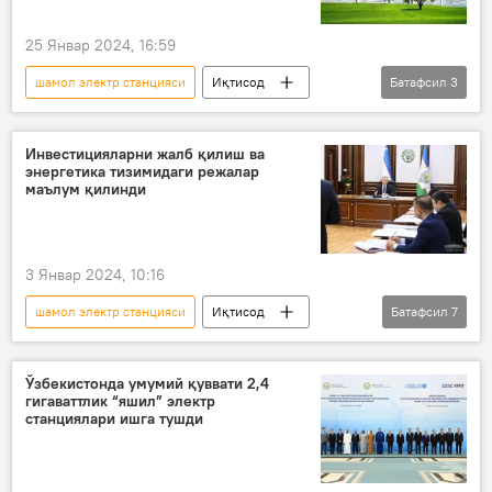
25 Январ 2024, 16:59
шамол электр станцияси
Иқтисод
Батафсил
3
Хитой
Ўзбекистон
Қорақалпоғистон
Инвестицияларни жалб қилиш ва
энергетика тизимидаги режалар
маълум қилинди
3 Январ 2024, 10:16
шамол электр станцияси
Иқтисод
Батафсил
7
Ўзбекистон
энергетика
Энергетика вазирлиги
Яшил энергия
Ўзбекистонда умумий қуввати 2,4
гигаваттлик “яшил” электр
қуёш фотоэлектр станцияси
станциялари ишга тушди
Шавкат Мирзиёев
инвестиция