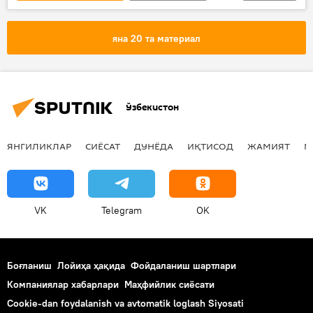
электр энергияси
шамол
Навоий вилояти
Иқтисод
яна 20 та материал
Ўзбекистон
ЯНГИЛИКЛАР
СИЁСАТ
ДУНЁДА
ИҚТИСОД
ЖАМИЯТ
М
VK
Telegram
OK
Боғланиш
Лойиҳа ҳақида
Фойдаланиш шартлари
Компаниялар хабарлари
Маҳфийлик сиёсати
Cookie-dan foydalanish va avtomatik loglash Siyosati