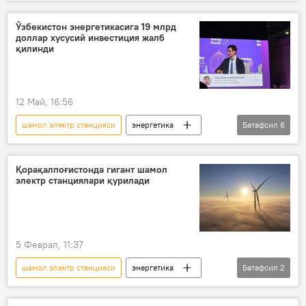
электр энергияси
Энергетика вазирлиги
Яшил энергия
Ўзбекистон энергетикасига 19 млрд
доллар хусусий инвестиция жалб
ГЭС
қуёш фотоэлектр станцияси
қилинди
Жамият
12 Май, 16:56
шамол электр станцияси
энергетика
Батафсил
6
газ
электр энергияси
қуёш электрстанцияси
Яшил энергия
Қорақалпоғистонда гигант шамол
электр станциялари қурилади
Иқтисод
Ўзбекистон
5 Феврал, 11:37
шамол электр станцияси
энергетика
Батафсил
2
Жамият
Қорақалпоғистон