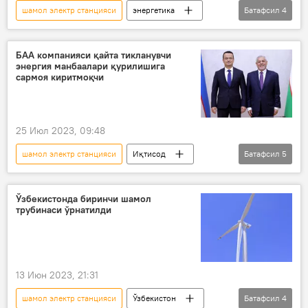
шамол электр станцияси
энергетика
Батафсил
4
шамол
Бухоро
Саудия Арабистони
Иқтисод
БАА компанияси қайта тикланувчи
энергия манбаалари қурилишига
сармоя киритмоқчи
25 Июл 2023, 09:48
шамол электр станцияси
Иқтисод
Батафсил
5
Ўзбекистон
БАА
қуёш фотоэлектр станцияси
Ўзбекистонда биринчи шамол
трубинаси ўрнатилди
ҳамкорлик
Инвестициялар, саноат ва савдо вазирлиги
13 Июн 2023, 21:31
шамол электр станцияси
Ўзбекистон
Батафсил
4