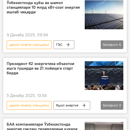
Ўзбекистонда қуёш ва шамол
станциялари 10 млрд кВт·соат энергия
ишлаб чиқарди
9 Декабр 2025, 09:34
шамол электр станцияси
ГЭС
Батафсил
6
Яшил энергия
Жамият
электр энергияси
Президент 42 энергетика объектни
ишга туширди ва 21 лойиҳага старт
қуёш электрстанцияси
берди
қуёш фотоэлектр станцияси
Энергетика вазирлиги
5 Декабр 2025, 13:54
шамол электр станцияси
Яшил энергия
Батафсил
3
Ўзбекистон
қуёш электрстанцияси
электр энергияси
БАА компаниялари Ўзбекистонда
энергия сақлаш тизимларини қуради