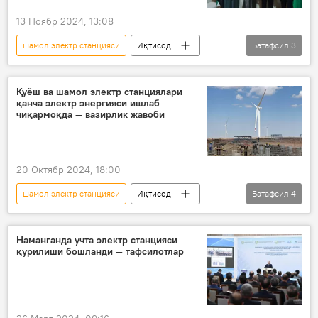
13 Ноябр 2024, 13:08
шамол электр станцияси
Иқтисод
Батафсил
3
Ўзбекистон
БАА
Навоий вилояти
Қуёш ва шамол электр станциялари
қанча электр энергияси ишлаб
чиқармоқда — вазирлик жавоби
20 Октябр 2024, 18:00
шамол электр станцияси
Иқтисод
Батафсил
4
Ўзбекистон
электр энергияси
Энергетика вазирлиги
Наманганда учта электр станцияси
қурилиши бошланди — тафсилотлар
қуёш фотоэлектр станцияси