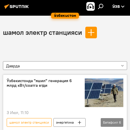
ЎЗБ
Ўзбекистон
шамол электр станцияси
Даврда
Ўзбекистонда "яшил" генерация 6
млрд кВт/соатга етди
3 Июл, 11:10
шамол электр станцияси
энергетика
Батафсил
6