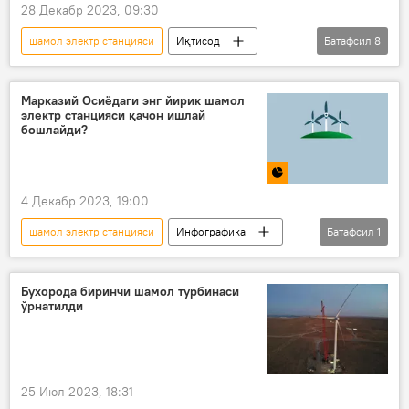
28 Декабр 2023, 09:30
шамол электр станцияси
Иқтисод
Батафсил
8
Ўзбекистон
БАА
Хитой
инвестиция
энергетика
Марказий Осиёдаги энг йирик шамол
электр станцияси қачон ишлай
Яшил энергия
бошлайди?
қуёш фотоэлектр станцияси
Шавкат Мирзиёев
4 Декабр 2023, 19:00
шамол электр станцияси
Инфографика
Батафсил
1
Мултимедиа
Бухорода биринчи шамол турбинаси
ўрнатилди
25 Июл 2023, 18:31