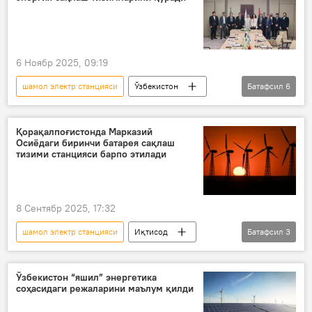
6 Ноябр 2025, 09:19
шамол электр станцияси
Ўзбекистон
Батафсил
6
энергетика
электр энергияси
қуёш электрстанцияси
БАА
Қорақалпоғистонда Марказий
Осиёдаги биринчи батарея сақлаш
Яшил энергия
Иқтисод
тизими станцияси барпо этилади
8 Сентябр 2025, 17:32
шамол электр станцияси
Иқтисод
Батафсил
3
Қорақалпоғистон
Осиё тараққиёт банки (ОТБ)
Ўзбекистон “яшил” энергетика
соҳасидаги режаларини маълум қилди
инвестиция