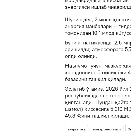
мос давридагига нисбатан 
энергияси ишлаб чиқарилд
Шунингдек, 2 июль ҳолатиг
энергия манбалари — гидр
томонидан 10,1 млрд кВт/с
Бунинг натижасида: 2,6 мл
эришилди; атмосферага 5,
олди олинди.
Маълумот учун: мазкур ҳаж
хонадоннинг 6 ойлик ёки 4
базасини ташкил қилади.
Эслатиб ўтамиз, 2026 йил
республикада электр энер
қилган эди. Шундан қайта 
шамол) ҳиссасига 5 310 МВ
45,3 %ини ташкил қилади.
энергетика
электр энергияси
Э