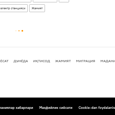
электр станцияси
Жамият
ЁСАТ
ДУНЁДА
ИҚТИСОД
ЖАМИЯТ
МИГРАЦИЯ
МАДАН
аниялар хабарлари
Маҳфийлик сиёсати
Cookie-dan foydalanis