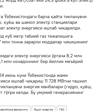
1,2 млрд кВт/соат ёки 24,3 фоизга кўп электр
и.
а Ўзбекистондаги барча қайта тикланувчи
о, қуёш ва шамол электр станциялари
оат электр энергияси ишлаб чиқарилди.
рд куб метр табиий газ тежалишига
7 млн тонна зарарли моддалар чиқишининг
мдаги электр энергияси ўртача 8,2 млн
,1 млн хонадоннинг бир йиллик меъёрий
 24 июнь куни Ўзбекистонда жами
гияси ишлаб чиқариш 11 728 МВтни ташкил
тикланувчи энергия манбалари (гидро, қуёш,
т тўғри келди. Бу умумий генерасиянинг
нергетика вазирлиги
Яшил энергия
ГЭС