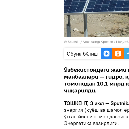
© Sputnik / Александр Кряжев
/
Медиаб
Oбуна бўлиш
Ўзбекистондаги жами 
манбаалари — гидро, 
томонидан 10,1 млрд к
чиқарилди.
ТОШКЕНТ, 3 июл — Sputnik
энергия (қуёш ва шамол ёр
ўтган йилнинг мос даврига
Энергетика вазирлиги.