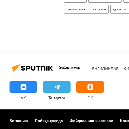
шамол электр станцияси
қуёш фото
Ўзбекистон
ЯНГИЛИКЛАР
СИ
VK
Telegram
OK
Боғланиш
Лойиҳа ҳақида
Фойдаланиш шартлари
Комп