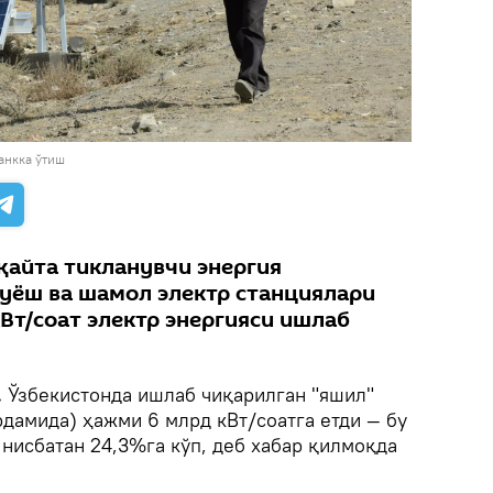
анкка ўтиш
қайта тикланувчи энергия
қуёш ва шамол электр станциялари
Вт/соат электр энергияси ишлаб
.
Ўзбекистонда ишлаб чиқарилган "яшил"
дамида) ҳажми 6 млрд кВт/соатга етди — бу
 нисбатан 24,3%га кўп, деб хабар қилмоқда