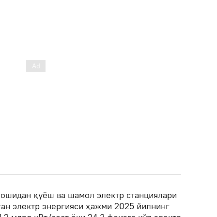
бошидан қуёш ва шамол электр станциялари
ан электр энергияси ҳажми 2025 йилнинг