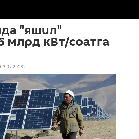
да "яшил"
6 млрд кВт/соатга
 03.07.2026
)