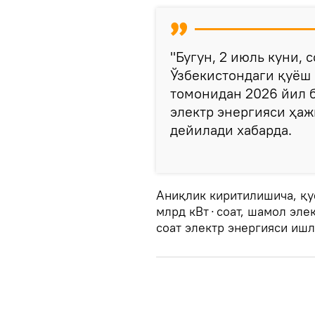
"Бугун, 2 июль куни, с
Ўзбекистондаги қуёш 
томонидан 2026 йил 
электр энергияси ҳажм
дейилади хабарда.
Аниқлик киритилишича, қу
млрд кВт⋅соат, шамол элек
соат электр энергияси ишл