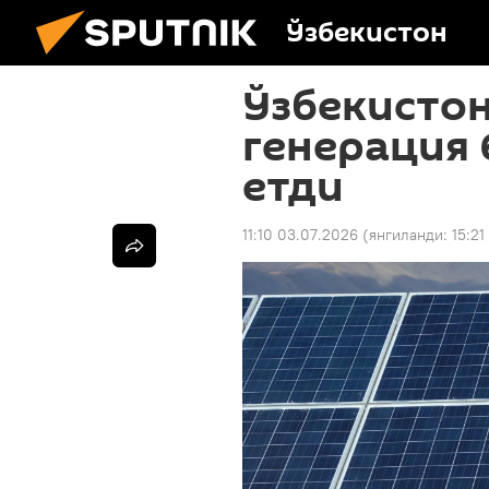
Ўзбекистон
Ўзбекистон
генерация 
етди
11:10 03.07.2026
(янгиланди:
15:21