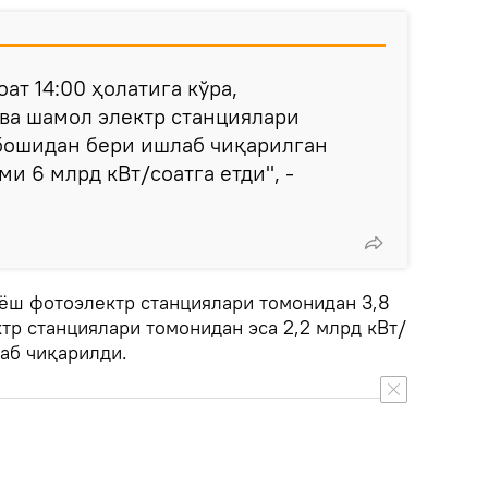
оат 14:00 ҳолатига кўра,
ва шамол электр станциялари
бошидан бери ишлаб чиқарилган
и 6 млрд кВт/соатга етди", -
ёш фотоэлектр станциялари томонидан 3,8
тр станциялари томонидан эса 2,2 млрд кВт/
аб чиқарилди.