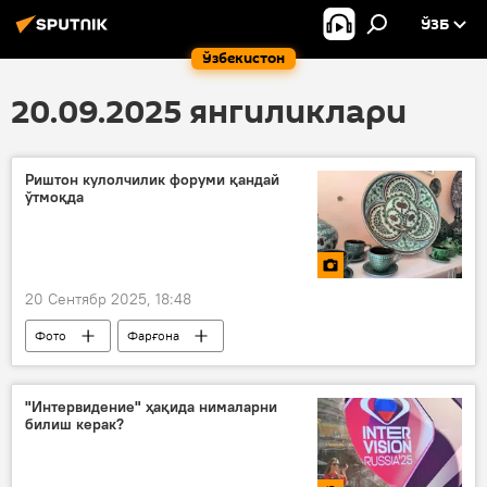
ЎЗБ
Ўзбекистон
20.09.2025 янгиликлари
Риштон кулолчилик форуми қандай
ўтмоқда
20 Сентябр 2025, 18:48
Фото
Фарғона
Фарғона вилояти
форум
кўргазма
кулолчилик
"Интервидение" ҳақида нималарни
билиш керак?