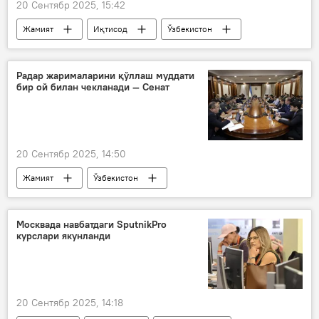
20 Сентябр 2025, 15:42
Жамият
Иқтисод
Ўзбекистон
Наманган вилояти
пахта
Радар жарималарини қўллаш муддати
бир ой билан чекланади — Сенат
20 Сентябр 2025, 14:50
Жамият
Ўзбекистон
Ўзбекистон Олий Мажлиси Сенати
қонунчилик
лойиҳа
Москвада навбатдаги SputnikPro
курслари якунланди
ўзгаришлар
20 Сентябр 2025, 14:18