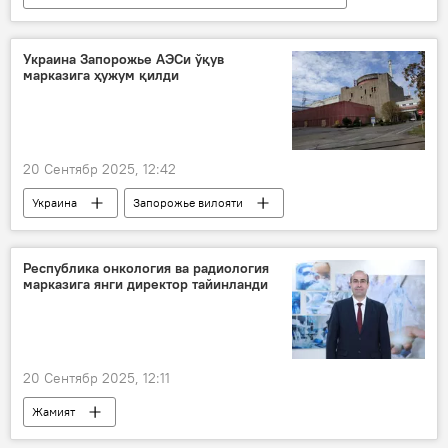
Россия
Украина
Запорожье вилояти
Украина Запорожье АЭСи ўқув
марказига ҳужум қилди
20 Сентябр 2025, 12:42
Украина
Запорожье вилояти
АЭС
Дрон
ҳужум
МАГАТЭ
Республика онкология ва радиология
марказига янги директор тайинланди
Россиянинг Донбассдаги махсус ҳарбий операцияси
20 Сентябр 2025, 12:11
Жамият
Соғлиқни сақлаш вазирлиги (ССВ)