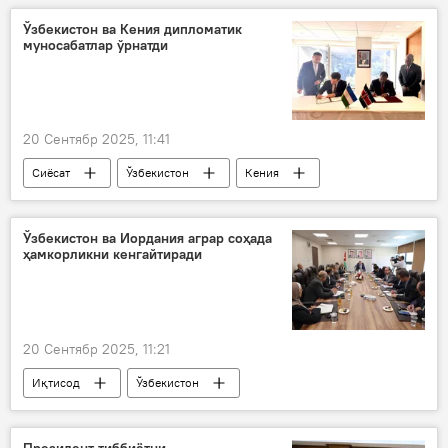
янги тайинлов
Ўзбекистон ва Кения дипломатик
муносабатлар ўрнатди
20 Сентябр 2025, 11:41
Сиёсат
Ўзбекистон
Кения
дипломатик муносабатлар
Ўзбекистон ва Иордания аграр соҳада
ҳамкорликни кенгайтиради
20 Сентябр 2025, 11:21
Иқтисод
Ўзбекистон
Иордания
Қишлоқ хўжалиги вазирлиги
Президент тиббиётни