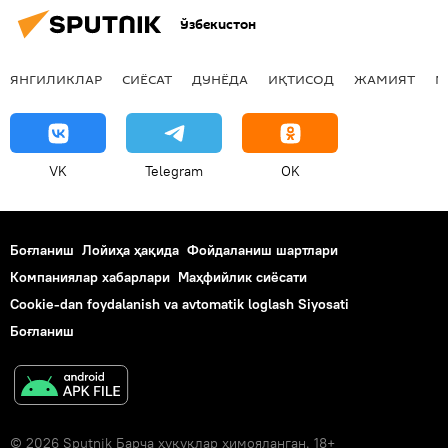
Ўзбекистон
ЯНГИЛИКЛАР
СИЁСАТ
ДУНЁДА
ИҚТИСОД
ЖАМИЯТ
М
VK
Telegram
OK
Боғланиш
Лойиҳа ҳақида
Фойдаланиш шартлари
Компаниялар хабарлари
Маҳфийлик сиёсати
Cookie-dan foydalanish va avtomatik loglash Siyosati
Боғланиш
© 2026 Sputnik Барча ҳуқуқлар ҳимояланган. 18+