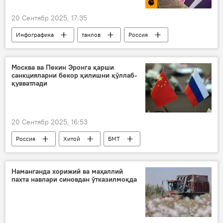
20 Сентябр 2025, 17:35
Инфографика
танлов
Россия
Москва
Москва ва Пекин Эронга қарши
санкцияларни бекор қилишни қўллаб-
қувватлади
20 Сентябр 2025, 16:53
Россия
Хитой
БМТ
санкция
санкциялар рўйхати
Эрон
Европа
Наманганда хорижий ва маҳаллий
пахта навлари синовдан ўтказилмоқда