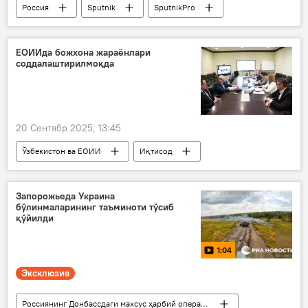
Россия
Sputnik
SputnikPro
Мултимедиа
"Россия Сегодня"
Москва
ЕОИИда божхона жараёнлари
соддалаштирилмоқда
20 Сентябр 2025, 13:45
Ўзбекистон ва ЕОИИ
Иқтисод
ЕИК
ислоҳотлар
Запорожьеда Украина
бўлинмаларининг таъминоти тўсиб
қўйилди
1:04
Эксклюзив
Россиянинг Донбассдаги махсус ҳарбий операцияси