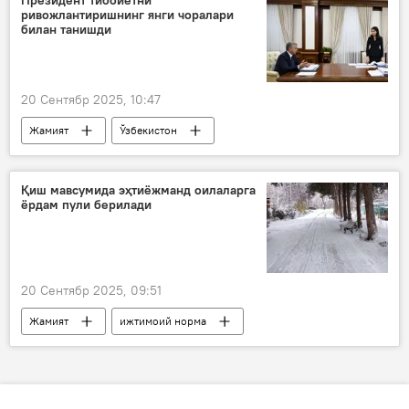
ривожлантиришнинг янги чоралари
ҳамкорлик
билан танишди
20 Сентябр 2025, 10:47
Жамият
Ўзбекистон
Шавкат Мирзиёев
Соғлиқ
ислоҳотлар
тиббиёт муассаси
Қиш мавсумида эҳтиёжманд оилаларга
ёрдам пули берилади
20 Сентябр 2025, 09:51
Жамият
ижтимоий норма
Ижтимоий ҳимоя миллий агентлиги
ёрдам
бир марталик ёрдам пули
Қиш