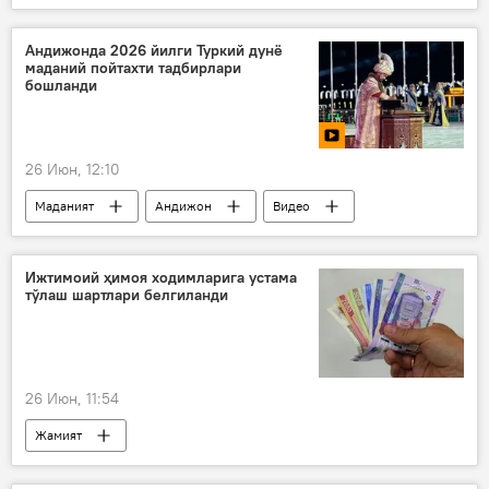
Мустақиллик куни
Андижонда 2026 йилги Туркий дунё
маданий пойтахти тадбирлари
бошланди
26 Июн, 12:10
Маданият
Андижон
Видео
Ижтимоий ҳимоя ходимларига устама
тўлаш шартлари белгиланди
26 Июн, 11:54
Жамият
Ижтимоий ҳимоя миллий агентлиги