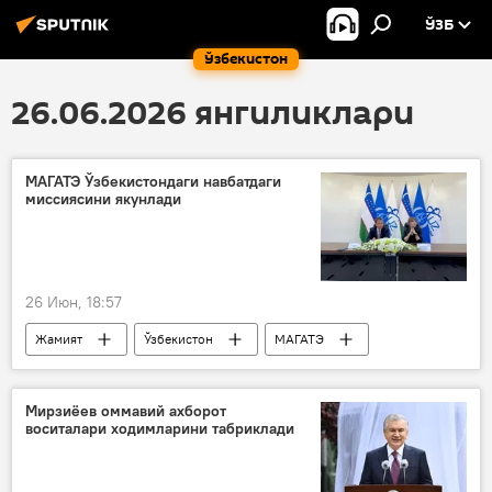
ЎЗБ
Ўзбекистон
26.06.2026 янгиликлари
МАГАТЭ Ўзбекистондаги навбатдаги
миссиясини якунлади
26 Июн, 18:57
Жамият
Ўзбекистон
МАГАТЭ
АЭС
Ўзбекистонда атом электростанцияси қурилиши
Мирзиёев оммавий ахборот
воситалари ходимларини табриклади