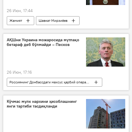
26 Июн, 17:44
Жамият
Шавкат Мирзиёев
матбуот ва ОАВ ходимлари куни
табрик
АҚШни Украина можаросида мутлақо
бетараф деб бўлмайди – Песков
26 Июн, 17:16
Россиянинг Донбассдаги махсус ҳарбий операцияси
Дунёда
Дунё янгиликлари
Украина
Россия
АҚШ
Кўчмас мулк нархини ҳисоблашнинг
янги тартиби тасдиқланди
Дмитрий Песков