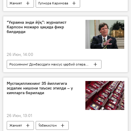
Жамият
Гулнора Каримова
Ўзбекистон
Швейцария
болалар
Соғлиқ
“Украина энди йўқ”: журналист
Карлсон можаро ҳақида фикр
билдирди
26 Июн, 14:00
Россиянинг Донбассдаги махсус ҳарбий операцияси
Дунёда
Дунё янгиликлари
Украина
АҚШ
Мустақилликнинг 35 йиллигига
эсдалик нишони таъсис этилди – у
кимларга берилади
26 Июн, 13:01
Жамият
Ўзбекистон