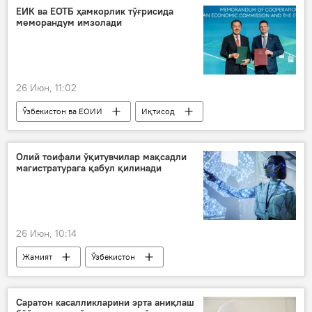
устама
ЕИК ва ЕОТБ ҳамкорлик тўғрисида
меморандум имзолади
26 Июн, 11:02
Ўзбекистон ва ЕОИИ
Иқтисод
Евроосиё тараққиёт банки (ЕОТБ)
ЕИК
ЕОИИ
ҳамкорлик
Олий тоифали ўқитувчилар мақсадли
магистратурага қабул қилинади
26 Июн, 10:14
Жамият
Ўзбекистон
ўқитувчилар
Саратон касалликларини эрта аниқлаш