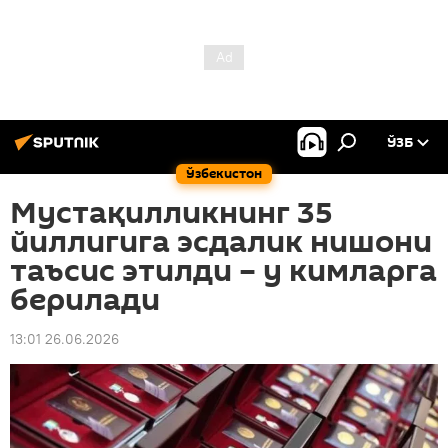
ЎЗБ
Ўзбекистон
Мустақилликнинг 35
йиллигига эсдалик нишони
таъсис этилди – у кимларга
берилади
13:01 26.06.2026