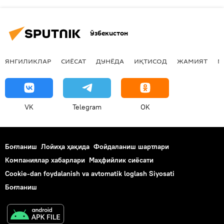
Ўзбекистон
ЯНГИЛИКЛАР
СИЁСАТ
ДУНЁДА
ИҚТИСОД
ЖАМИЯТ
М
VK
Telegram
OK
Боғланиш
Лойиҳа ҳақида
Фойдаланиш шартлари
Компаниялар хабарлари
Маҳфийлик сиёсати
Cookie-dan foydalanish va avtomatik loglash Siyosati
Боғланиш