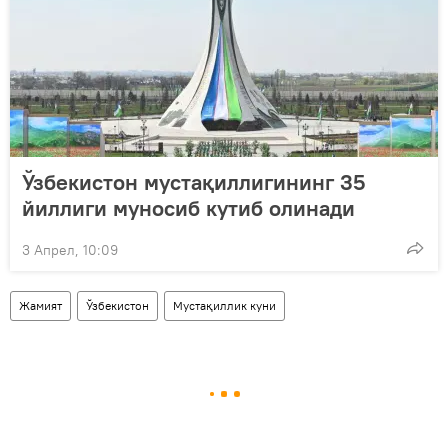
Ўзбекистон мустақиллигининг 35
йиллиги муносиб кутиб олинади
3 Апрел, 10:09
Жамият
Ўзбекистон
Мустақиллик куни