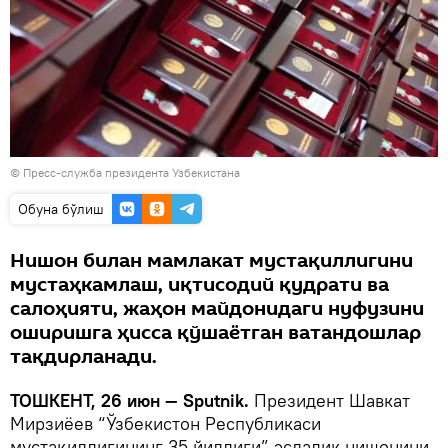
© Пресс-служба президента Узбекистана
Oбуна бўлиш
Нишон билан мамлакат мустақиллигини
мустаҳкамлаш, иқтисодий қудрати ва
салоҳияти, жаҳон майдонидаги нуфузини
оширишга ҳисса қўшаётган ватандошлар
тақдирланади.
ТОШКЕНТ, 26 июн — Sputnik.
Президент Шавкат
Мирзиёев “Ўзбекистон Республикаси
мустақиллигининг 35 йиллиги” эсдалик нишонини