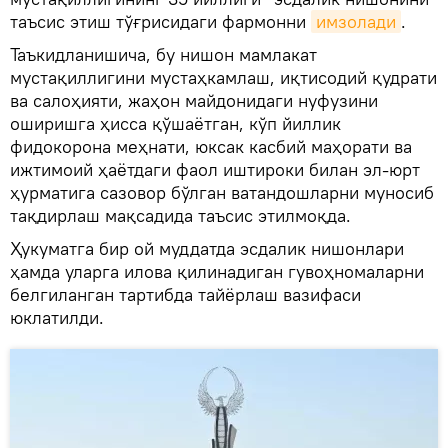
таъсис этиш тўғрисидаги фармонни
имзолади
.
Таъкидланишича, бу нишон мамлакат
мустақиллигини мустаҳкамлаш, иқтисодий қудрати
ва салоҳияти, жаҳон майдонидаги нуфузини
оширишга ҳисса қўшаётган, кўп йиллик
фидокорона меҳнати, юксак касбий маҳорати ва
ижтимоий ҳаётдаги фаол иштироки билан эл-юрт
ҳурматига сазовор бўлган ватандошларни муносиб
тақдирлаш мақсадида таъсис этилмоқда.
Ҳукуматга бир ой муддатда эсдалик нишонлари
ҳамда уларга илова қилинадиган гувоҳномаларни
белгиланган тартибда тайёрлаш вазифаси
юклатилди.