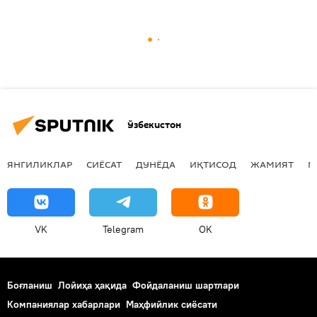
Ўзбекистон
ЯНГИЛИКЛАР
СИЁСАТ
ДУНЁДА
ИҚТИСОД
ЖАМИЯТ
М
VK
Telegram
OK
Боғланиш
Лойиҳа ҳақида
Фойдаланиш шартлари
Компаниялар хабарлари
Маҳфийлик сиёсати