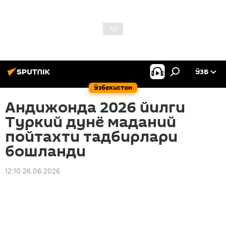
ЎЗБ
Ўзбекистон
Андижонда 2026 йилги
Туркий дунё маданий
пойтахти тадбирлари
бошланди
12:10 26.06.2026