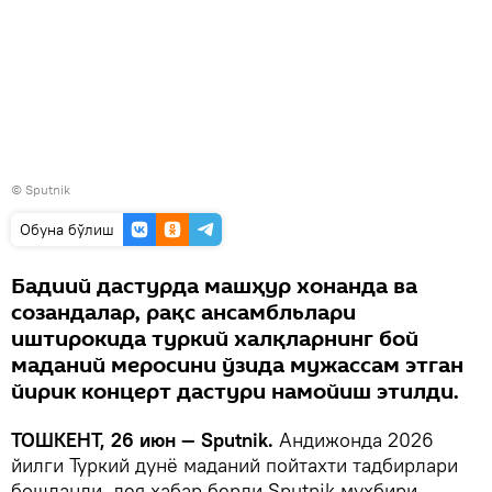
© Sputnik
Oбуна бўлиш
Бадиий дастурда машҳур хонанда ва
созандалар, рақс ансамбльлари
иштирокида туркий халқларнинг бой
маданий меросини ўзида мужассам этган
йирик концерт дастури намойиш этилди.
ТОШКЕНТ, 26 июн — Sputnik.
Андижонда 2026
йилги Туркий дунё маданий пойтахти тадбирлари
бошланди, дея хабар берди Sputnik мухбири.