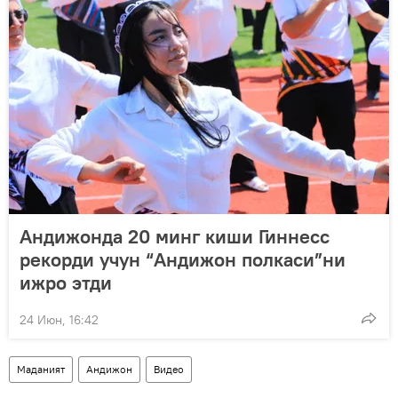
Андижонда 20 минг киши Гиннесс
рекорди учун “Андижон полкаси”ни
ижро этди
24 Июн, 16:42
Маданият
Андижон
Видео