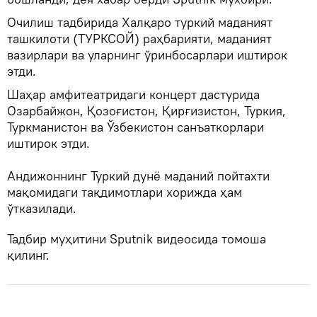
Очилиш тадбирида Халқаро туркий маданият
ташкилоти (ТУРКСОЙ) раҳбарияти, маданият
вазирлари ва уларнинг ўринбосарлари иштирок
этди.
Шаҳар амфитеатридаги концерт дастурида
Озарбайжон, Қозоғистон, Қирғизистон, Туркия,
Туркманистон ва Ўзбекистон санъаткорлари
иштирок этди.
Андижоннинг Туркий дунё маданий пойтахти
мақомидаги тақдимотлари хорижда ҳам
ўтказилади.
Тадбир муҳитини Sputnik видеосида томоша
қилинг.