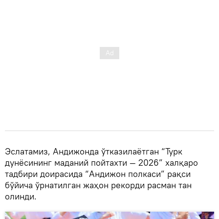
Эслатамиз, Андижонда ўтказилаётган “Турк
дунёсининг маданий пойтахти — 2026” халқаро
тадбири доирасида “Андижон полкаси” рақси
бўйича ўрнатилган жаҳон рекорди расман тан
олинди.