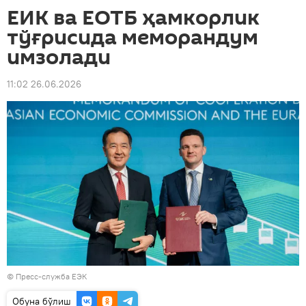
ЕИК ва ЕОТБ ҳамкорлик
тўғрисида меморандум
имзолади
11:02 26.06.2026
©
Пресс-служба ЕЭК
Oбуна бўлиш