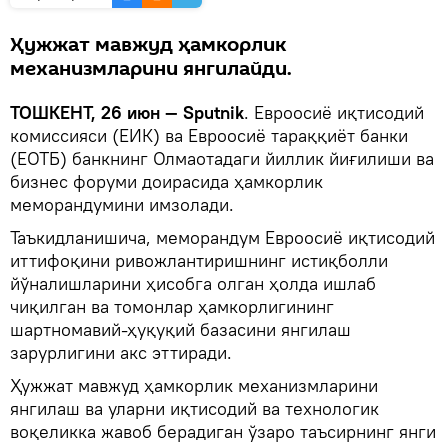
Ҳужжат мавжуд ҳамкорлик
механизмларини янгилайди.
ТОШКЕНТ, 26 июн — Sputnik
. Евроосиё иқтисодий
комиссияси (ЕИК) ва Евроосиё тараққиёт банки
(ЕОТБ) банкнинг Олмаотадаги йиллик йиғилиши ва
бизнес форуми доирасида ҳамкорлик
меморандумини имзолади.
Таъкидланишича, меморандум Евроосиё иқтисодий
иттифоқини ривожлантиришнинг истиқболли
йўналишларини ҳисобга олган ҳолда ишлаб
чиқилган ва томонлар ҳамкорлигининг
шартномавий-ҳуқуқий базасини янгилаш
зарурлигини акс эттиради.
Ҳужжат мавжуд ҳамкорлик механизмларини
янгилаш ва уларни иқтисодий ва технологик
воқеликка жавоб берадиган ўзаро таъсирнинг янги