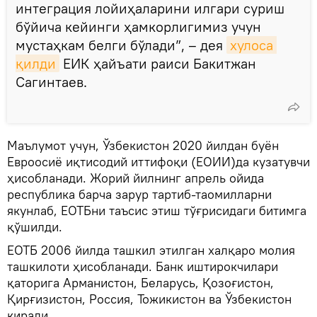
интеграция лойиҳаларини илгари суриш
бўйича кейинги ҳамкорлигимиз учун
мустаҳкам белги бўлади”, – дея
хулоса 
қилди
ЕИК ҳайъати раиси Бакитжан
Сагинтаев.
Маълумот учун, Ўзбекистон 2020 йилдан буён
Евроосиё иқтисодий иттифоқи (ЕОИИ)да кузатувчи
ҳисобланади. Жорий йилнинг апрель ойида
республика барча зарур тартиб-таомилларни
якунлаб, ЕОТБни таъсис этиш тўғрисидаги битимга
қўшилди.
ЕОТБ 2006 йилда ташкил этилган халқаро молия
ташкилоти ҳисобланади. Банк иштирокчилари
қаторига Арманистон, Беларусь, Қозоғистон,
Қирғизистон, Россия, Тожикистон ва Ўзбекистон
киради.