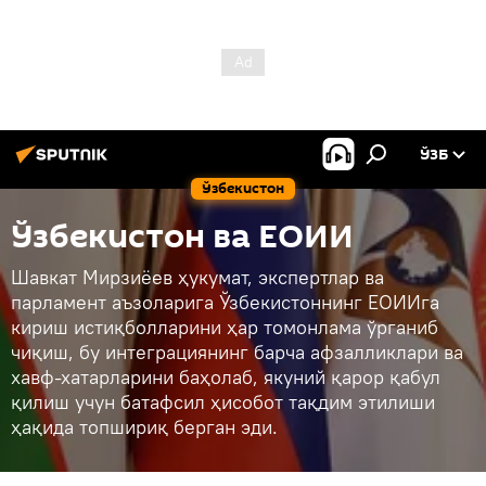
ЎЗБ
Ўзбекистон
Ўзбекистон ва ЕОИИ
Шавкат Мирзиёев ҳукумат, экспертлар ва
парламент аъзоларига Ўзбекистоннинг ЕОИИга
кириш истиқболларини ҳар томонлама ўрганиб
чиқиш, бу интеграциянинг барча афзалликлари ва
хавф-хатарларини баҳолаб, якуний қарор қабул
қилиш учун батафсил ҳисобот тақдим этилиши
ҳақида топшириқ берган эди.