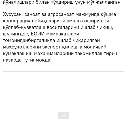
йўналишлари билан тўлдириш учун мўлжалланган.
Хусусан, саноат ва агросаноат мажмуида қўшма
кооперация лойиҳаларини амалга оширишни
қўллаб-қувватлаш воситаларини ишлаб чиқиш,
шунингдек, ЕОИИ мамлакатлари
томониданбиргаликда ишлаб чиқарилган
маҳсулотларини экспорт қилишга молиявий
кўмаклашиш механизмларини такомиллаштириш
назарда тутилмоқда.