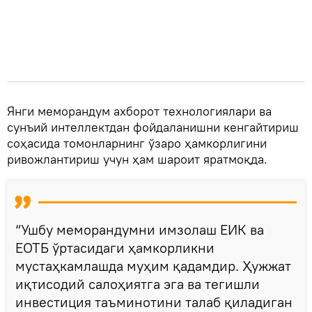
Янги меморандум ахборот технологиялари ва
сунъий интеллектдан фойдаланишни кенгайтириш
соҳасида томонларнинг ўзаро ҳамкорлигини
ривожлантириш учун ҳам шароит яратмоқда.
“Ушбу меморандумни имзолаш ЕИК ва
ЕОТБ ўртасидаги ҳамкорликни
мустаҳкамлашда муҳим қадамдир. Ҳужжат
иқтисодий салоҳиятга эга ва тегишли
инвестиция таъминотини талаб қиладиган