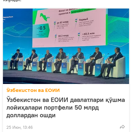
Ўзбекистон ва ЕОИИ
Ўзбекистон ва EОИИ давлатлари қўшма
лойиҳалари портфели 50 млрд
доллардан ошди
25 Июн, 13:46