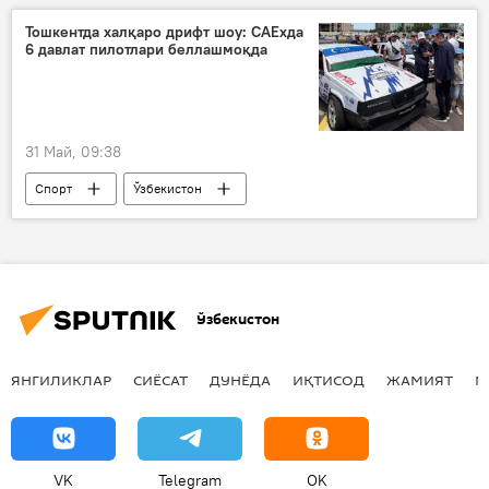
ҳарбий техника
Пентагон
Тошкентда халқаро дрифт шоу: CAExда
6 давлат пилотлари беллашмоқда
31 Май, 09:38
Спорт
Ўзбекистон
автомобил
Тошкент
мусобақа
чемпионат
пойга
Ўзбекистон
ЯНГИЛИКЛАР
СИЁСАТ
ДУНЁДА
ИҚТИСОД
ЖАМИЯТ
М
VK
Telegram
OK