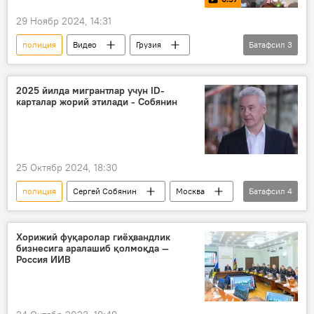
29 Ноябр 2024, 14:31
полиция
Видео
Грузия
Батафсил
3
Норозилик намойиши
Дунё янгиликлари
Дунёда
2025 йилда мигрантлар учун ID-
карталар жорий этилади - Собянин
25 Октябр 2024, 18:30
полиция
Сергей Собянин
Москва
Батафсил
4
Миграция
мигрантлар
чегара
назорат
Хорижий фуқаролар гиёҳвандлик
бизнесига аралашиб қолмоқда —
Россия ИИВ