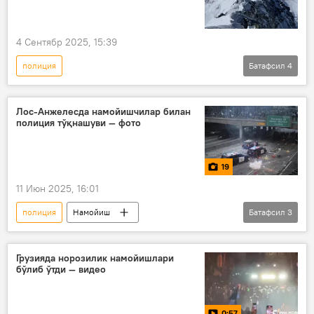
4 Сентябр 2025, 15:39
полиция
Батафсил
4
Фавқулодда вазиятлар вазирлиги (ФВВ)
Чимкент
Қозоғистон
Лос-Анжелесда намойишчилар билан
полиция тўқнашуви — фото
Ҳодисалар
19
11 Июн 2025, 16:01
полиция
Намойиш
Батафсил
3
Норозилик намойиши
АҚШ
Фото
Грузияда норозилик намойишлари
бўлиб ўтди — видео
0:57