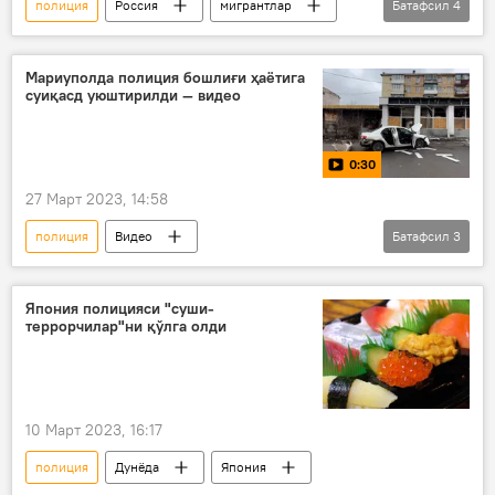
полиция
Россия
мигрантлар
Батафсил
4
Миграция
Миграция
Москва
оммавий муштлашув
Мариуполда полиция бошлиғи ҳаётига
суиқасд уюштирилди — видео
0:30
27 Март 2023, 14:58
полиция
Видео
Батафсил
3
Донецк халқ республикаси (ДХР)
Мариупол
теракт
Япония полицияси "суши-
террорчилар"ни қўлга олди
10 Март 2023, 16:17
полиция
Дунёда
Япония