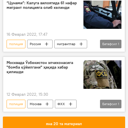
“Цунами”: Калуга вилоятида 61 нафар
мигрант полицияга олиб келинди
16 Феврал 2022, 17:47
полиция
Россия
мигрантлар
Батафсил
1
депортация
Москвада Ўзбекистон элчихонасига
"бомба қўйилгани" ҳақида хабар
қилишди
12 Феврал 2022, 15:30
полиция
Москва
ФХХ
Батафсил
1
Россия
яна 20 та материал