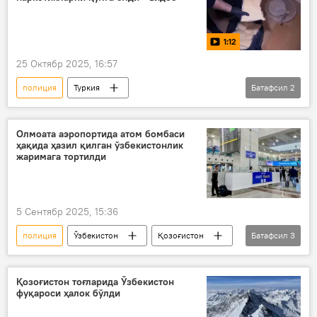
Молдова
1:12
25 Октябр 2025, 16:57
полиция
Туркия
Батафсил
2
наркотик моддалар
наркотик
Видео
Олмоата аэропортида атом бомбаси
ҳақида ҳазил қилган ўзбекистонлик
жаримага тортилди
5 Сентябр 2025, 15:36
полиция
Ўзбекистон
Қозоғистон
Батафсил
3
жарима
атом бомбаси
безорилик
Қозоғистон тоғларида Ўзбекистон
фуқароси ҳалок бўлди