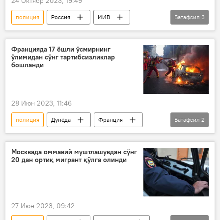
24 Октябр 2023, 19:49
полиция
Россия
ИИВ
Батафсил
3
мигрантлар
Миграция
қоидабузарлик
Францияда 17 ёшли ўсмирнинг
ўлимидан сўнг тартибсизликлар
бошланди
28 Июн 2023, 11:46
полиция
Дунёда
Франция
Батафсил
2
тартибсизлик
оммавий тартибсизлик
Москвада оммавий муштлашувдан сўнг
20 дан ортиқ мигрант қўлга олинди
27 Июн 2023, 09:42