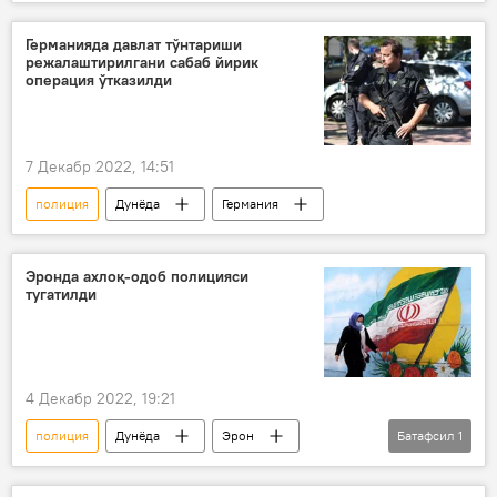
Германияда давлат тўнтариши
режалаштирилгани сабаб йирик
операция ўтказилди
7 Декабр 2022, 14:51
полиция
Дунёда
Германия
Эронда ахлоқ-одоб полицияси
тугатилди
4 Декабр 2022, 19:21
полиция
Дунёда
Эрон
Батафсил
1
Норозилик намойиши