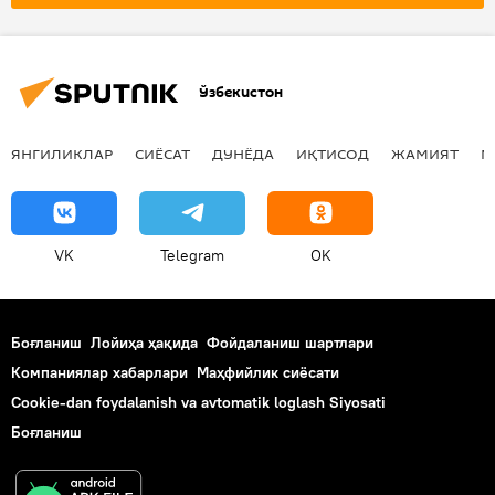
Ўзбекистон
ЯНГИЛИКЛАР
СИЁСАТ
ДУНЁДА
ИҚТИСОД
ЖАМИЯТ
М
VK
Telegram
OK
Боғланиш
Лойиҳа ҳақида
Фойдаланиш шартлари
Компаниялар хабарлари
Маҳфийлик сиёсати
Cookie-dan foydalanish va avtomatik loglash Siyosati
Боғланиш