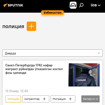
ЎЗБ
Ўзбекистон
полиция
Даврда
Санкт-Петербургда 1742 нафар
мигрант рўйхатдан ўтказилган хостел
фош қилинди
13 Январ, 12:40
полиция
мигрантлар
Миграция
Батафсил
4