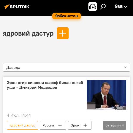
ЎЗБ
Ўзбекистон
ядровий дастур
Даврда
Эрон оғир синовни шараф билан енгиб
ўтди - Дмитрий Медведев
4 Июл, 14:44
ядровий дастур
Россия
Эрон
Батафсил
4