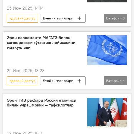
25 Июн 2025, 14:14
ядровий дастур
Дунё янгиликлари
Батафсил
6
Дунёда
Исроил
Эрон
АҚШ
ядросиз дунё
олимлар
Эрон парламенти МАГАТЭ билан
ҳамкорликни тўхтатиш лойиҳасини
маъқуллади
25 Июн 2025, 13:23
ядровий дастур
Дунё янгиликлари
Батафсил
4
Дунёда
Эрон
депутат
МАГАТЭ
Эрон ТИВ раҳбари Россия етакчиси
билан учрашмоқчи — тафсилотлар
22 Июн 2025, 16:31