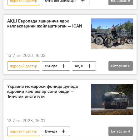
ядровий дастур
Дунё янгиликлари
Батафсил
5
Дунёда
АҚШ
Россия
Дональд Трамп
ядро қуроли
АҚШ Европада яширинча ядро
каллакларини жойлаштирган — ICAN
13 Июн 2023, 16:32
ядровий дастур
Дунёда
АҚШ
Батафсил
6
ядро қуроли
Европа
Европа Иттифоқи
Россия
Украина можароси фонида дунёда
ядровий каллаклар сони ошди —
Беларусь
хавфсизлик
Тинчлик институти
12 Июн 2023, 15:01
ядровий дастур
Дунёда
Батафсил
4