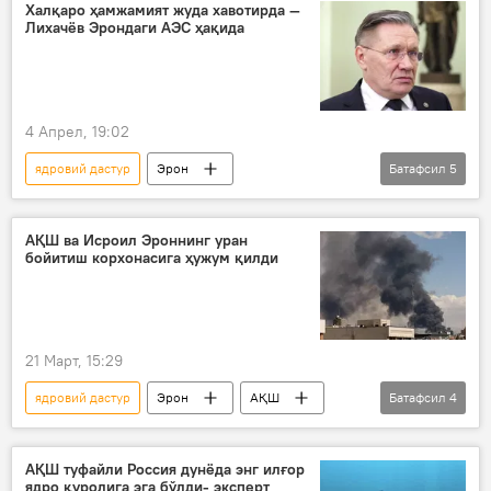
Жамият
Ўзбекистон
Халқаро ҳамжамият жуда хавотирда —
Лихачёв Эрондаги АЭС ҳақида
4 Апрел, 19:02
ядровий дастур
Эрон
Батафсил
5
АҚШ – Эрон можароси
АЭС
Россия
ядро физикаси
АҚШ ва Исроил Эроннинг уран
бойитиш корхонасига ҳужум қилди
Росатом
21 Март, 15:29
ядровий дастур
Эрон
АҚШ
Батафсил
4
Исроил
ядро физикаси
ҳужум
АҚШ туфайли Россия дунёда энг илғор
ядро қуролига эга бўлди- эксперт