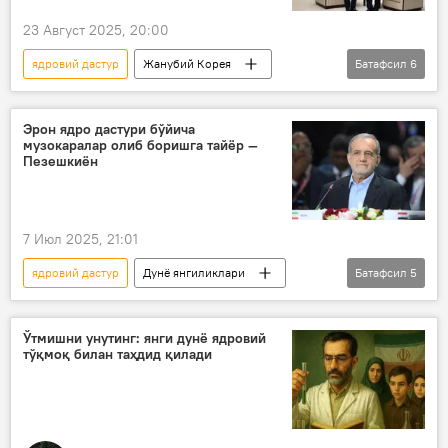
23 Август 2025, 20:00
ядровий дастур
Жанубий Корея
Батафсил
6
Япония
саммит
КХДР
ядро қуроли
ядросиз дунё
Эрон ядро дастури бўйича
музокаралар олиб боришга тайёр —
Корея яриморолидаги вазият: зиддият, келишув, тинчлик сари йўл
Пезешкиён
7 Июл 2025, 21:01
ядровий дастур
Дунё янгиликлари
Батафсил
5
Дунёда
Эрон
МАГАТЭ
Атом энергетикаси
ядросиз дунё
Ўтмишни унутинг: янги дунё ядровий
тўқмоқ билан таҳдид қилади