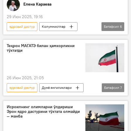
Елена Караева
29 Июн 2025, 19:16
ядровий дастур
Колумнистлар
Батафсил
6
Эрон
Исроил
АҚШ
Ғарб
Россия
ядро қуроли
Теҳрон МАГАТЭ билан ҳамкорликни
тўхтатди
ядросиз дунё
26 Июн 2025, 21:05
ядровий дастур
Дунё янгиликлари
Батафсил
7
Дунёда
Эрон
Исроил
АҚШ
Россия
ядросиз дунё
Исроилнинг олимларни ўлдириши
Эрон ядро дастурини тўхтата олмайди
МАГАТЭ
— манба