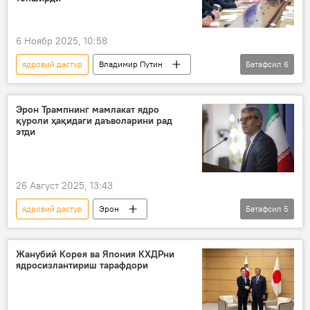
6 Ноябр 2025, 10:58
ядровий дастур
Владимир Путин
Батафсил
6
ядро қуроли
Хавфсизлик кенгаши
АҚШ
Дональд Трамп
Дунёда
Эрон Трампнинг мамлакат ядро
қуроли ҳақидаги даъволарини рад
Россия
этди
26 Август 2025, 13:43
ядровий дастур
Эрон
Батафсил
5
АҚШ президенти
АҚШ
ядро қуроли
Дунё янгиликлари
Жанубий Корея ва Япония КХДРни
ядросизлантириш тарафдори
Дунёда