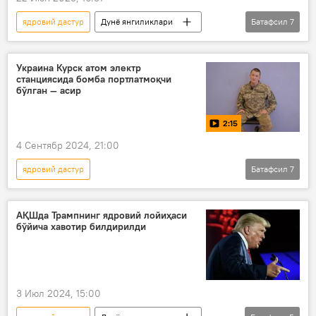
ядровий дастур
Дунё янгиликлари
Батафсил
7
Дунёда
Эрон
Россия
Владимир Путин
Исроил
Украина Курск атом электр
станциясида бомба портлатмоқчи
АҚШ
ядросиз дунё
бўлган — асир
2:15
4 Сентябр 2024, 21:00
ядровий дастур
Батафсил
7
Россиянинг Донбассдаги махсус ҳарбий операцияси
Россия
Украина
АЭС
АҚШда Трампнинг ядровий лойиҳаси
бўйича хавотир билдирилди
террорчилар
террор
Видео
3 Июл 2024, 15:00