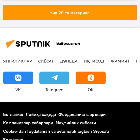
ядро қуроли
ядросиз дунё
ядро жомадони
АҚШ
Россия
яна 20 та материал
Ўзбекистон
ЯНГИЛИКЛАР
СИЁСАТ
ДУНЁДА
ИҚТИСОД
ЖАМИЯТ
М
VK
Telegram
OK
Боғланиш
Лойиҳа ҳақида
Фойдаланиш шартлари
Компаниялар хабарлари
Маҳфийлик сиёсати
Cookie-dan foydalanish va avtomatik loglash Siyosati
Боғланиш