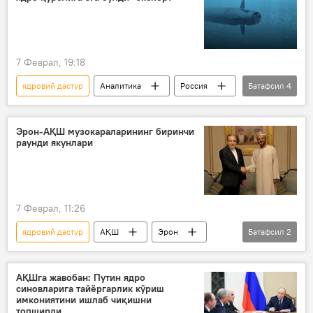
АҚШ ва Исроилнинг Эронга ҳужуми
7 Феврал, 19:18
ядровий дастур
Аналитика
Россия
Батафсил
4
США
экспертиза
ядро қуроли
ядросиз дунё
Эрон-АҚШ музокараларининг биринчи
раунди якунлари
7 Феврал, 11:26
ядровий дастур
АҚШ
Эрон
Батафсил
2
АҚШ – Эрон можароси
Дональд Трамп
АҚШга жавобан: Путин ядро
синовларига тайёргарлик кўриш
имкониятини ишлаб чиқишни
топширди