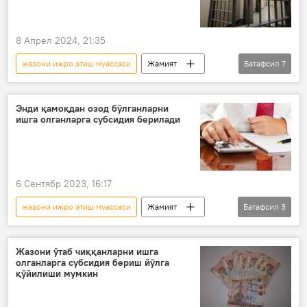
8 Апрел 2024, 21:35
жазони ижро этиш муассаси
Жамият
Батафсил
7
президент
қамоқ
Рамазон ҳайити
Рамазон
Энди қамоқдан озод бўлганларни
ишга олганларга субсидия берилади
байрам
президент фармони
жазони ижро этиш бош бошқармаси
6 Сентябр 2023, 16:17
жазони ижро этиш муассаси
Жамият
Батафсил
3
Ўзбекистон
субсидия
қарор
Жазони ўтаб чиққанларни ишга
олганларга субсидия бериш йўлга
қўйилиши мумкин