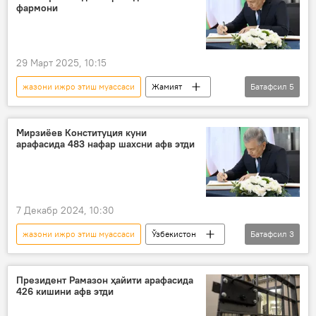
фармони
29 Март 2025, 10:15
жазони ижро этиш муассаси
Жамият
Батафсил
5
Ўзбекистон
Шавкат Мирзиёев
президент фармони
Рамазон ҳайити
Мирзиёев Конституция куни
арафасида 483 нафар шахсни афв этди
муддатидан илгари озод қилиш
7 Декабр 2024, 10:30
жазони ижро этиш муассаси
Ўзбекистон
Батафсил
3
конституция
Шавкат Мирзиёев
президент фармони
Президент Рамазон ҳайити арафасида
426 кишини афв этди