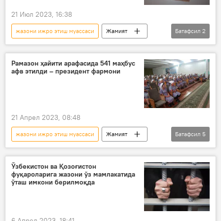
21 Июл 2023, 16:38
жазони ижро этиш муассаси
Жамият
Батафсил
2
субсидия
Ўзбекистон
Рамазон ҳайити арафасида 541 маҳбус
афв этилди – президент фармони
21 Апрел 2023, 08:48
жазони ижро этиш муассаси
Жамият
Батафсил
5
қамоқ
афв
президент фармони
Рамазон ҳайити
Ўзбекистон ва Қозоғистон
фуқароларига жазони ўз мамлакатида
Рамазон 2023
ўташ имкони берилмоқда
6 Апрел 2023, 18:41