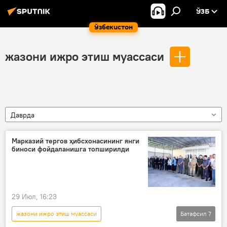
ЎЗБ
Ўзбекистон
жазони ижро этиш муассаси
Даврда
Марказий тергов ҳибсхонасининг янги
биноси фойдаланишга топширилди
29 Июл, 16:23
жазони ижро этиш муассаси
Батафсил
7