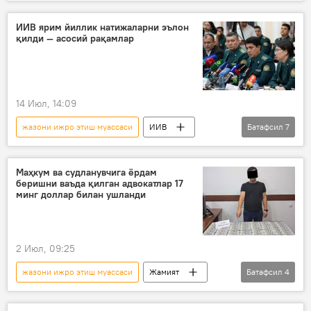
болалар омбудсмани
омбудсман
Жамият
ИИВ
ИИВ ярим йиллик натижаларни эълон
қилди — асосий рақамлар
жазони ижро этиш бош бошқармаси
тергов
Тошкент
14 Июл, 14:09
жазони ижро этиш муассаси
ИИВ
Батафсил
7
хавфсизлик
йўл ҳаракати қоидалари (ЙҲҚ)
Маҳкум ва судланувчига ёрдам
беришни ваъда қилган адвокатлар 17
тонировка
гиёҳванд моддалар
минг доллар билан ушланди
тергов
Жамият
Ўзбекистон
2 Июл, 09:25
жазони ижро этиш муассаси
Жамият
Батафсил
4
жиноят
суд