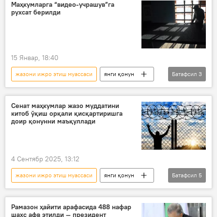
Давлат хавфсизлик хизмати (ДХХ)
Маҳкумларга “видео-учрашув”га
рухсат берилди
Ўзбекистон
15 Январ, 18:40
жазони ижро этиш муассаси
янги қонун
Батафсил
3
Ўзбекистон
телефон мулоқоти
жиноятчи
Сенат маҳкумлар жазо муддатини
китоб ўқиш орқали қисқартиришга
доир қонунни маъқуллади
4 Сентябр 2025, 13:12
жазони ижро этиш муассаси
янги қонун
Батафсил
5
Ўзбекистон
китоб
жиноятчи
Жиноят кодекси
Жамият
Рамазон ҳайити арафасида 488 нафар
шахс афв этилди — президент