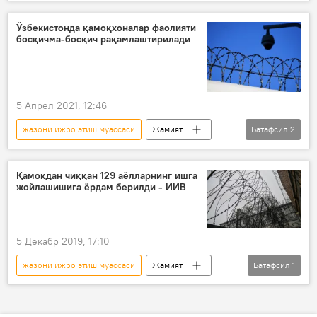
янги қарор
Ўзбекистон
бодикамера
Ўзбекистонда қамоқхоналар фаолияти
босқичма-босқич рақамлаштирилади
5 Апрел 2021, 12:46
жазони ижро этиш муассаси
Жамият
Батафсил
2
Ўзбекистон
қамоқ
Қамоқдан чиққан 129 аёлларнинг ишга
жойлашишига ёрдам берилди - ИИВ
5 Декабр 2019, 17:10
жазони ижро этиш муассаси
Жамият
Батафсил
1
иш