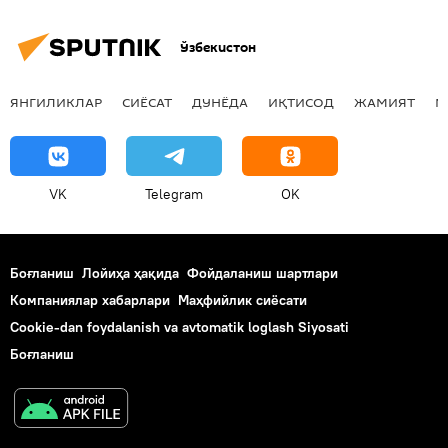
Ўзбекистон
ЯНГИЛИКЛАР
СИЁСАТ
ДУНЁДА
ИҚТИСОД
ЖАМИЯТ
М
VK
Telegram
OK
Боғланиш
Лойиҳа ҳақида
Фойдаланиш шартлари
Компаниялар хабарлари
Маҳфийлик сиёсати
Cookie-dan foydalanish va avtomatik loglash Siyosati
Боғланиш