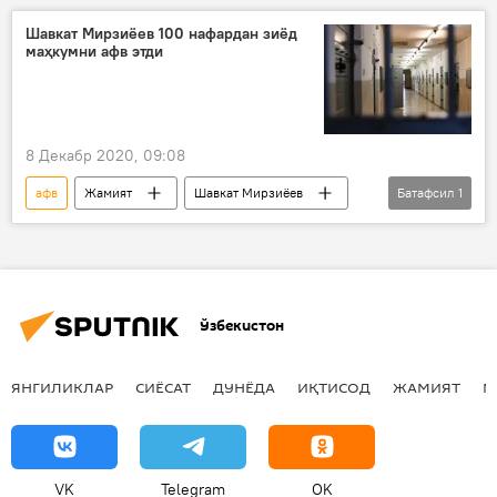
Шавкат Мирзиёев 100 нафардан зиёд
маҳкумни афв этди
8 Декабр 2020, 09:08
афв
Жамият
Шавкат Мирзиёев
Батафсил
1
Ўзбекистон
Ўзбекистон
ЯНГИЛИКЛАР
СИЁСАТ
ДУНЁДА
ИҚТИСОД
ЖАМИЯТ
М
VK
Telegram
OK