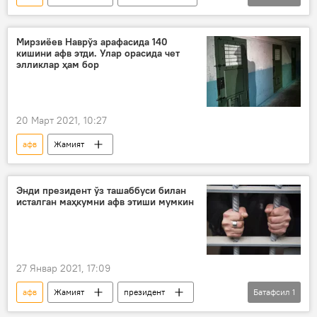
Шавкат Мирзиёев
Мирзиёев Наврўз арафасида 140
кишини афв этди. Улар орасида чет
элликлар ҳам бор
20 Март 2021, 10:27
афв
Жамият
Энди президент ўз ташаббуси билан
исталган маҳкумни афв этиши мумкин
27 Январ 2021, 17:09
афв
Жамият
президент
Батафсил
1
президент фармони