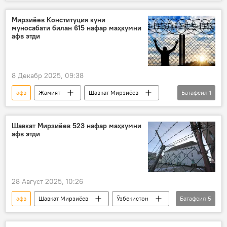
Наврўз
Рамазон ҳайити
амнистия
Мирзиёев Конституция куни
муносабати билан 615 нафар маҳкумни
афв этди
8 Декабр 2025, 09:38
афв
Жамият
Шавкат Мирзиёев
Батафсил
1
конституция
Шавкат Мирзиёев 523 нафар маҳкумни
афв этди
28 Август 2025, 10:26
афв
Шавкат Мирзиёев
Ўзбекистон
Батафсил
5
Сиёсат
амнистия