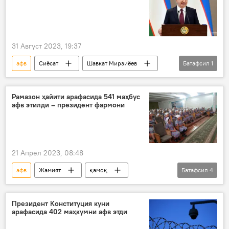
31 Август 2023, 19:37
афв
Сиёсат
Шавкат Мирзиёев
Батафсил
1
Ўзбекистон
Рамазон ҳайити арафасида 541 маҳбус
афв этилди – президент фармони
21 Апрел 2023, 08:48
афв
Жамият
қамоқ
Батафсил
4
президент фармони
Рамазон ҳайити
Рамазон 2023
Президент Конституция куни
арафасида 402 маҳкумни афв этди
жазони ижро этиш муассаси