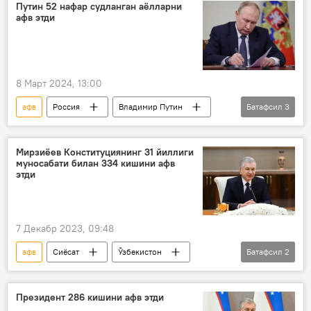
Мустақилликнинг 25 йиллиги
Путин 52 нафар судланган аёлларни
афв этди
Мустақиллик куни
қамоқ
8 Март 2024, 13:00
афв
Россия
Владимир Путин
Батафсил
3
8 март - Халқаро хотин-қизлар куни
суд
қамоқ
Мирзиёев Конституциянинг 31 йиллиги
муносабати билан 334 кишини афв
этди
7 Декабр 2023, 09:48
афв
Сиёсат
Ўзбекистон
Батафсил
2
Шавкат Мирзиёев
конституция
Президент 286 кишини афв этди