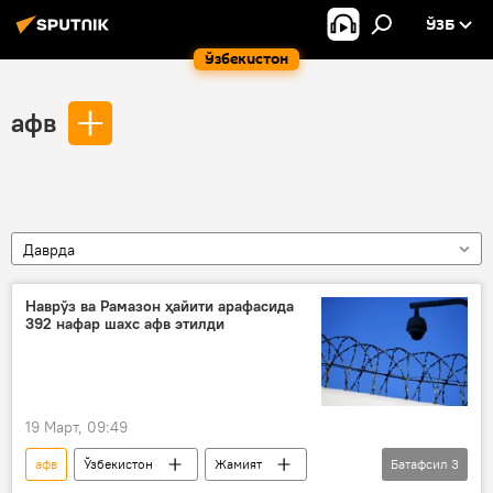
ЎЗБ
Ўзбекистон
афв
Даврда
Наврўз ва Рамазон ҳайити арафасида
392 нафар шахс афв этилди
19 Март, 09:49
афв
Ўзбекистон
Жамият
Батафсил
3