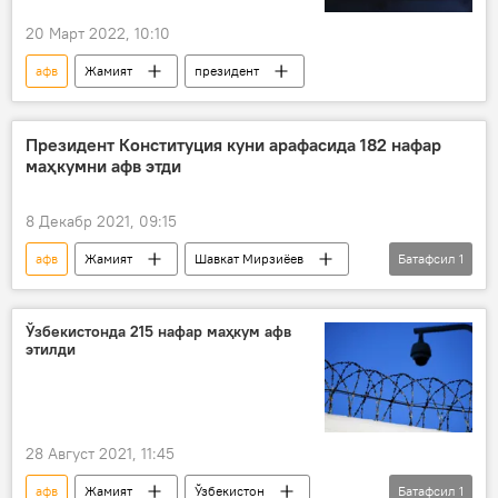
20 Март 2022, 10:10
афв
Жамият
президент
Президент Конституция куни арафасида 182 нафар
маҳкумни афв этди
8 Декабр 2021, 09:15
афв
Жамият
Шавкат Мирзиёев
Батафсил
1
конституция
Ўзбекистонда 215 нафар маҳкум афв
этилди
28 Август 2021, 11:45
афв
Жамият
Ўзбекистон
Батафсил
1