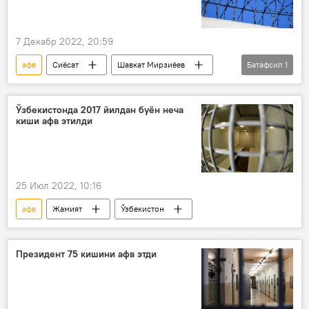
7 Декабр 2022, 20:59
афв
Сиёсат
Шавкат Мирзиёев
Батафсил
1
конституция
Ўзбекистонда 2017 йилдан буён неча
киши афв этилди
25 Июл 2022, 10:16
афв
Жамият
Ўзбекистон
Президент 75 кишини афв этди