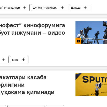
бий операцияси
Дунё янгиликлари
Дунёда
Россия Мудофаа вазирлиги
нофест” кинофорумига
уот анжумани – видео
кино
акатлари касаба
орлигини
уҳокама қилинади