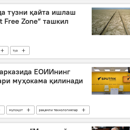
да тузни қайта ишлаш
t Free Zone” ташкил
туз
марказида ЕОИИнинг
ари муҳокама қилинади
мулоқот
рақамли технологиялар