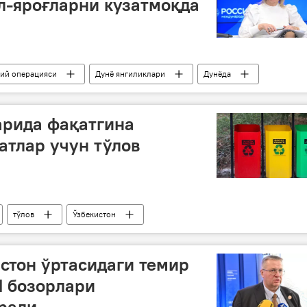
л-яроғларни кузатмоқда
бий операцияси
Дунё янгиликлари
Дунёда
Украина
Ғарб
қурол-яроғ
арида фақатгина
атлар учун тўлов
тўлов
Ўзбекистон
стон ўртасидаги темир
И бозорлари
ради