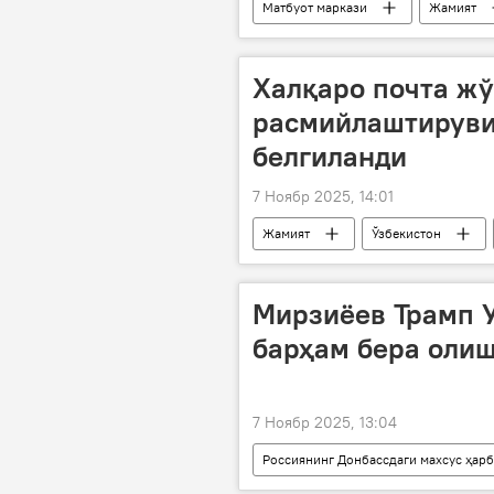
Матбуот маркази
Жамият
Халқаро почта ж
расмийлаштируви
белгиланди
7 Ноябр 2025, 14:01
Жамият
Ўзбекистон
Мирзиёев Трамп 
барҳам бера оли
7 Ноябр 2025, 13:04
Россиянинг Донбассдаги махсус ҳар
Дональд Трамп
Россия