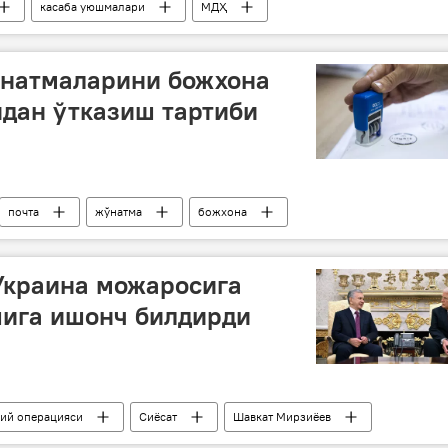
касаба уюшмалари
МДҲ
ўнатмаларини божхона
дан ўтказиш тартиби
почта
жўнатма
божхона
Украина можаросига
шига ишонч билдирди
бий операцияси
Сиёсат
Шавкат Мирзиёев
Украина
Ўзбекистон
АҚШ