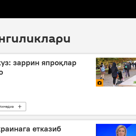
 янгиликлари
куз: заррин япроқлар
о
тимедиа
краинага етказиб