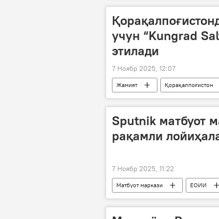
Қорақалпоғистон
учун “Kungrad Sal
этилади
7 Ноябр 2025, 12:07
Жамият
Қорақалпоғистон
Sputnik матбуот 
рақамли лойиҳал
7 Ноябр 2025, 11:22
Матбуот маркази
ЕОИИ