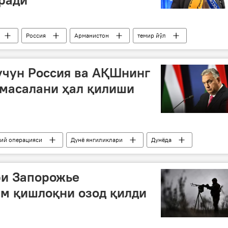
Россия
Арманистон
темир йўл
учун Россия ва АҚШнинг
 масалани ҳал қилиши
бий операцияси
Дунё янгиликлари
Дунёда
рия
Украина
Виктор Орбан
рамп
ри Запорожье
им қишлоқни озод қилди