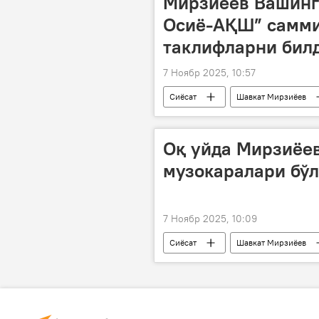
Мирзиёев Вашинг
Осиё-АҚШ” самми
таклифларни бил
7 Ноябр 2025, 10:57
Сиёсат
Шавкат Мирзиёев
АҚШ
Оқ уйда Мирзиёев
музокаралари бўл
7 Ноябр 2025, 10:09
Сиёсат
Шавкат Мирзиёев