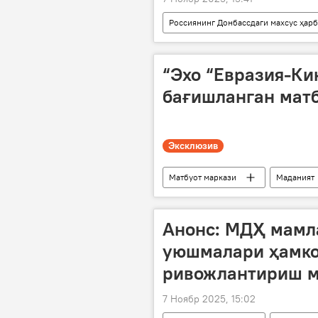
Россиянинг Донбассдаги махсус ҳар
Россия
Запорожье вилояти
“Эхо “Евразия-Ки
бағишланган матб
Эксклюзив
Матбуот маркази
Маданият
Анонс: МДҲ мамл
уюшмалари ҳамк
ривожлантириш м
7 Ноябр 2025, 15:02