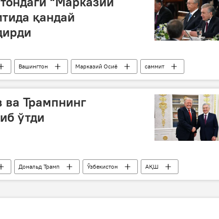
тондаги “Марказий
тида қандай
дирди
Вашингтон
Марказий Осиё
саммит
 ва Трампнинг
иб ўтди
Дональд Трамп
Ўзбекистон
АҚШ