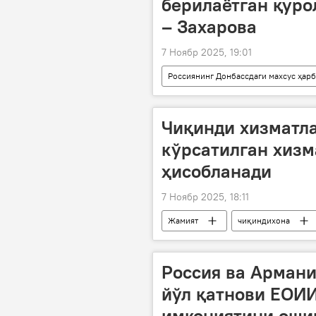
берилаётган қуро
– Захарова
7 Ноябр 2025, 19:01
Россиянинг Донбассдаги махсус ҳар
Мария Захарова
Россия
Чиқинди хизматл
кўрсатилган хизм
ҳисобланади
7 Ноябр 2025, 18:11
Жамият
чиқиндихона
Россия ва Армани
йўл қатнови ЕОИ
имкониятини оши