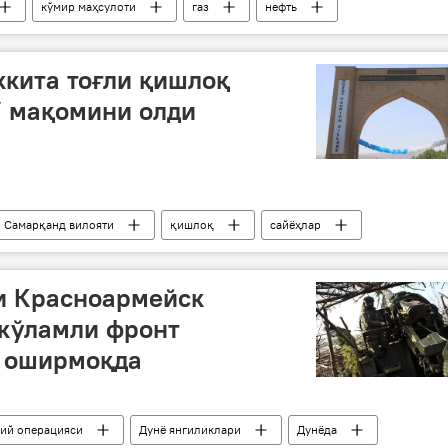
кўмир маҳсулоти
газ
нефть
кита тоғли қишлоқ
” мақомини олди
Самарқанд вилояти
қишлоқ
сайёҳлар
и Красноармейск
 кўламли фронт
 оширмоқда
бий операцияси
Дунё янгиликлари
Дунёда