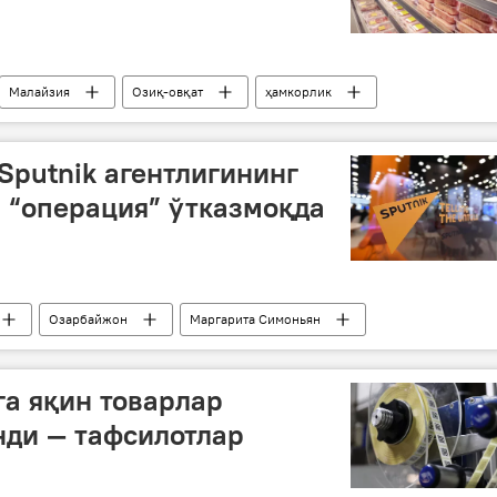
Малайзия
Озиқ-овқат
ҳамкорлик
putnik агентлигининг
 “операция” ўтказмоқда
Озарбайжон
Маргарита Симоньян
а яқин товарлар
нди — тафсилотлар