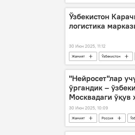
Россия
Украина
До
Ўзбекистон Карач
логистика марказ
30 Июн 2025, 11:12
Жамият
Ўзбекистон
элчи
"Нейросет"лар уч
ўргандик – ўзбек
Москвадаги ўқув 
30 Июн 2025, 10:09
Жамият
Россия
Ўз