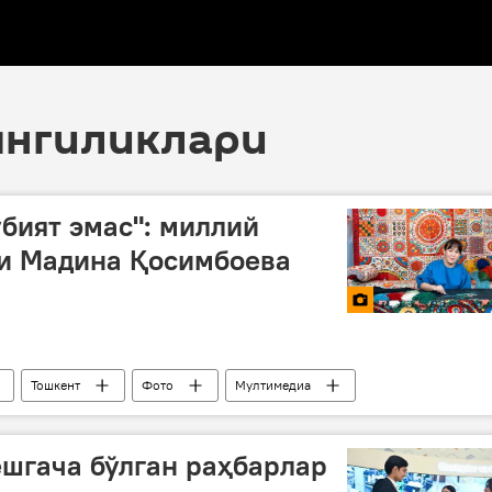
 янгиликлари
убият эмас": миллий
си Мадина Қосимбоева
Тошкент
Фото
Мултимедиа
ёшгача бўлган раҳбарлар