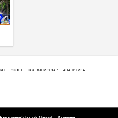
ИЯТ
СПОРТ
КОЛУМНИСТЛАР
АНАЛИТИКА
h va avtomatik loglash Siyosati
Боғланиш