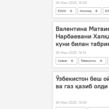
30 Июн 2025, 15:05
ЕОИИ
Иқтисод
ЕИ
Валентина Матви
Нарбаевани Халқ
куни билан табри
30 Июн 2025, 14:13
Сиёсат
Ўзбекистон
Танзила Норбоева
Ўзбекистон беш о
ва газ қазиб олд
30 Июн 2025, 13:50