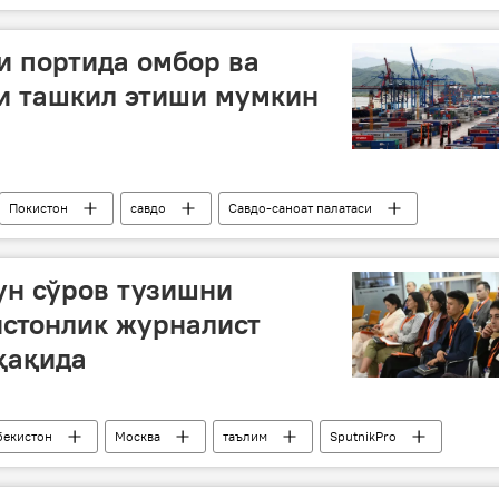
нецк халқ республикаси (ДХР)
и портида омбор ва
и ташкил этиши мумкин
Покистон
савдо
Савдо-саноат палатаси
ун сўров тузишни
истонлик журналист
ҳақида
бекистон
Москва
таълим
SputnikPro