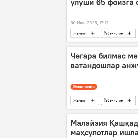
улуши 65 фоизга
30 Июн 2025, 17:21
Жамият
Ўзбекистон
ОТМ
таълим
сунъи
танлов
Чегара билмас ме
ватандошлар анж
Эксклюзив
Жамият
Ўзбекистон
Малайзия Қашқад
маҳсулотлар ишл