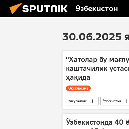
Ўзбекистон
30.06.2025
"Хатолар бу мағл
каштачилик уста
ҳақида
Эксклюзив
тикувчилик
Ўзбекистон
Ўзбекистонда 40 