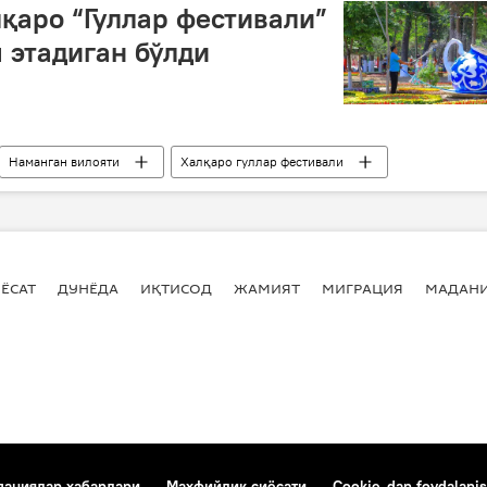
қаро “Гуллар фестивали”
 этадиган бўлди
Наманган вилояти
Халқаро гуллар фестивали
ЁСАТ
ДУНЁДА
ИҚТИСОД
ЖАМИЯТ
МИГРАЦИЯ
МАДАН
аниялар хабарлари
Маҳфийлик сиёсати
Cookie-dan foydalanis