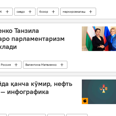
К
савдо
бозор
маркировкалаш
енко Танзила
аро парламентаризм
клади
Россия
Валентина Матвиенко
йда қанча кўмир, нефть
и — инфографика