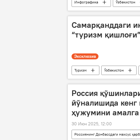
Инфографика
Ўзбекистон
Миллий статистика қўмитаси
Самарқанддаги ик
“туризм қишлоғи
Эксклюзив
Туризм
Ўзбекистон
Россия қўшинлар
йўналишида кенг
ҳужумини амалга
30 Июн 2025, 12:00
Россиянинг Донбассдаги махсус ҳар