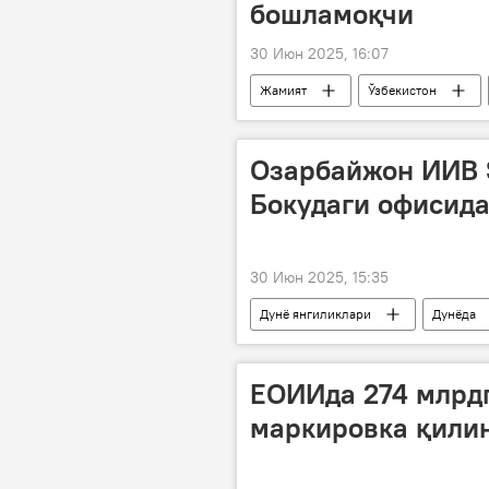
бошламоқчи
30 Июн 2025, 16:07
Жамият
Ўзбекистон
Озарбайжон ИИВ S
Бокудаги офисида
30 Июн 2025, 15:35
Дунё янгиликлари
Дунёда
ИИВ
ОАВ
Sputnik
ЕОИИда 274 млрдг
маркировка қили