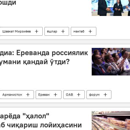
 ошди
Шавкат Мирзиёев
ёшлар
мактаб
й интеллект
ахборот технологиялари (IT)
диа: Ереванда россиялик
умани қандай ўтди?
Арманистон
Ереван
ОАВ
форум
арёда "ҳалол"
аб чиқариш лойиҳасини