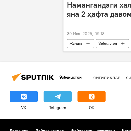
Намангандаги хал
яна 2 ҳафта давом
30 Июн 2025, 09:18
Жамият
Ўзбекистон
сайёҳлар
Ўзбекистон
ЯНГИЛИКЛАР
СИ
VK
Telegram
OK
Боғланиш
Лойиҳа ҳақида
Фойдаланиш шартлари
Комп