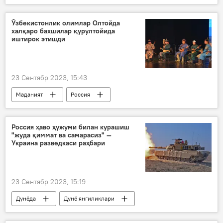
Отабек Умаров
Си Цзинпин
Ўзбекистонлик олимлар Олтойда
халқаро бахшилар қурултойида
иштирок этишди
23 Сентябр 2023, 15:43
Маданият
Россия
Олтой ўлкаси
Ўзбекистон
анжуман
бахшичилик
Россия ҳаво ҳужуми билан курашиш
"жуда қиммат ва самарасиз" —
Украина разведкаси раҳбари
23 Сентябр 2023, 15:19
Дунёда
Дунё янгиликлари
Украина
қурол
АҚШ