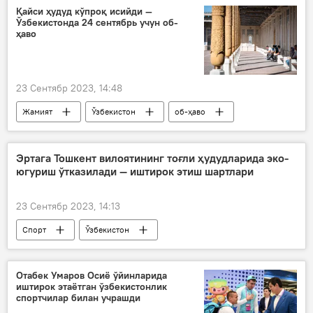
Қайси ҳудуд кўпроқ исийди —
Ўзбекистонда 24 сентябрь учун об-
ҳаво
23 Сентябр 2023, 14:48
Жамият
Ўзбекистон
об-ҳаво
Ўзбекистонда об-ҳаво
Ўзбекистон бўйлаб об-ҳаво прогнози
Эртага Тошкент вилоятининг тоғли ҳудудларида эко-
югуриш ўтказилади — иштирок этиш шартлари
Об-ҳаво прогнози
Ўзгидромет
23 Сентябр 2023, 14:13
Спорт
Ўзбекистон
Тошкент вилояти
мусобақа
Отабек Умаров Осиё ўйинларида
иштирок этаётган ўзбекистонлик
спортчилар билан учрашди