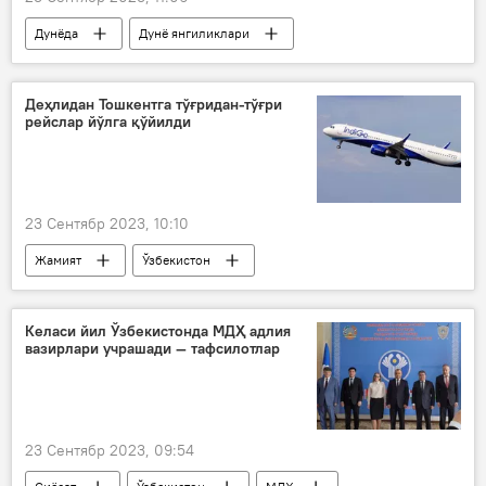
Дунёда
Дунё янгиликлари
АҚШ
Украина
Россия
Хитой
Владимир Зеленский
Деҳлидан Тошкентга тўғридан-тўғри
рейслар йўлга қўйилди
23 Сентябр 2023, 10:10
Жамият
Ўзбекистон
Ҳиндистон
аэропорт
Тошкент халқаро аэропорти
Келаси йил Ўзбекистонда МДҲ адлия
вазирлари учрашади — тафсилотлар
Uzbekistan Airports
23 Сентябр 2023, 09:54