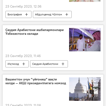
23 Сентябр 2023, 12:36
Биография
Абдулҳамид Чўлпон
Саудия Арабистони ишбилармонлари
Ўзбекистонга келади
23 Сентябр 2023, 11:46
Иқтисод
Саудия Арабистони
Ўзбекистон
тадбиркор
савдо
ҳамкорлик
Вашингтон учун "уйғониш" вақти
келди — АҚШ президентлигига номзод
23 Сентябр 2023, 11:06