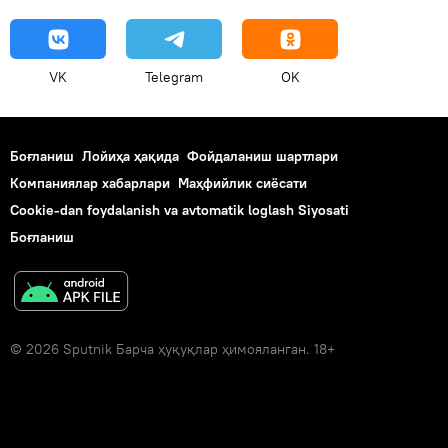
VK
Telegram
OK
Боғланиш
Лойиҳа ҳақида
Фойдаланиш шартлари
Компаниялар хабарлари
Маҳфийлик сиёсати
Cookie-dan foydalanish va avtomatik loglash Siyosati
Боғланиш
© 2026 Sputnik Барча ҳуқуқлар ҳимояланган. 18+