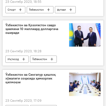
23 Сентябр 2023, 18:55
Спорт
Ўзбекистон
футзал
Кувайт
Ўзбекистон ва Қозоғистон савдо
ҳажмини 10 миллиард долларгача
оширади
23 Сентябр 2023, 18:28
Иқтисод
Ўзбекистон
Қозоғистон
Инвестициялар ва ташқи савдо вазирлиги
Ўзбекистон ва Сингапур қишлоқ
хўжалиги соҳасида ҳамкорлик
савдо
тадбиркор
қилмоқчи
23 Сентябр 2023, 17:09