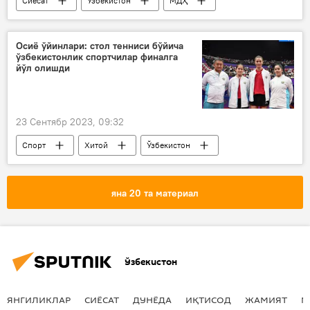
Сиёсат
Ўзбекистон
МДҲ
Тожикистон
Адлия вазирлиги
Осиё ўйинлари: стол тенниси бўйича
ўзбекистонлик спортчилар финалга
йўл олишди
23 Сентябр 2023, 09:32
Спорт
Хитой
Ўзбекистон
теннис
яна 20 та материал
Ўзбекистон
ЯНГИЛИКЛАР
СИЁСАТ
ДУНЁДА
ИҚТИСОД
ЖАМИЯТ
М