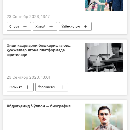
23 Сентябр 2023, 13:17
Спорт
Хитой
Ўзбекистон
Отабек Умаров
Осиё ўйинлари
Энди кадрларни бошқаришга оид
ҳужжатлар ягона платформада
юритилади
23 Сентябр 2023, 13:01
Жамият
Ўзбекистон
Миллий кадрлар захираси
Давлат хизматлари агентлиги (ДХА)
Абдулҳамид Чўлпон — биография
янги қарор