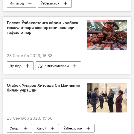
Иқтисод
Ўзбекистон
Сингапур
ҳамкорлик
Қишлоқ хўжалиги
Россия Ўзбекистонга айрим колбаса
маҳсулотлари экспортини чеклади —
тафсилотлар
23 Сентябр 2023, 16:33
Дунёда
Дунё янгиликлари
Россия
Ўзбекистон
гўшт
экспорт
Отабек Умаров Хитойда Си Цзиньпин
билан учрашди
23 Сентябр 2023, 15:50
Спорт
Хитой
Ўзбекистон