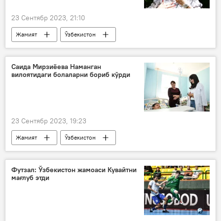
23 Сентябр 2023, 21:10
Жамият
Ўзбекистон
Шифокорлар тавсияси
Саида Мирзиёева Наманган
вилоятидаги болаларни бориб кўрди
23 Сентябр 2023, 19:23
Жамият
Ўзбекистон
Наманган
Саида Мирзиёева
болалар
заҳарланиш
Футзал: Ўзбекистон жамоаси Кувайтни
мағлуб этди