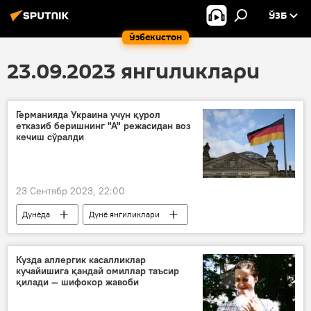
ЎЗБ
Ўзбекистон
23.09.2023 янгиликлари
Германияда Украина учун қурол
етказиб беришнинг "А" режасидан воз
кечиш сўралди
23 Сентябр 2023, 22:00
Дунёда
Дунё янгиликлари
Украина
Германия
Кузда аллергик касалликлар
кучайишига қандай омиллар таъсир
қилади — шифокор жавоби