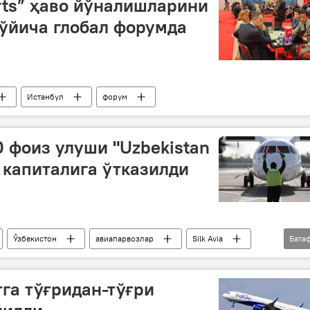
orts” ҳаво йўналишларини
ўйича глобал форумда
Истанбул
форум
00 фоиз улуши "Uzbekistan
в капиталига ўтказилди
Ўзбекистон
авиапарвозлар
Silk Avia
Бата
га тўғридан-тўғри