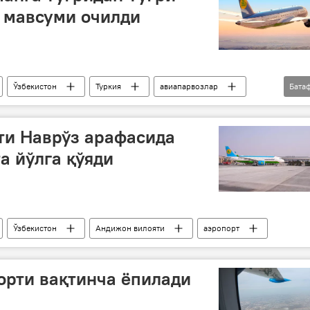
 мавсуми очилди
Ўзбекистон
Туркия
авиапарвозлар
Бата
ти Наврўз арафасида
а йўлга қўяди
Ўзбекистон
Андижон вилояти
аэропорт
орти вақтинча ёпилади