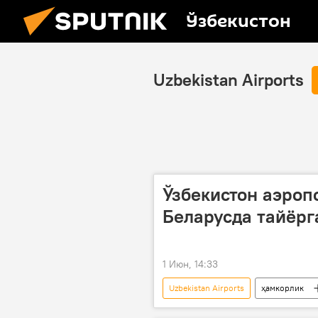
Ўзбекистон
Uzbekistan Airports
Ўзбекистон аэроп
Беларусда тайёрг
1 Июн, 14:33
Uzbekistan Airports
ҳамкорлик
Ўзбекистон