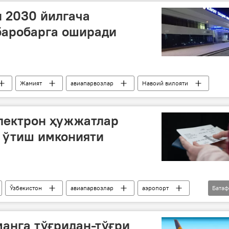
 2030 йилгача
баробарга оширади
Жамият
авиапарвозлар
Навоий вилояти
лектрон ҳужжатлар
 ўтиш имконияти
Ўзбекистон
авиапарвозлар
аэропорт
Бата
анга тўғридан-тўғри