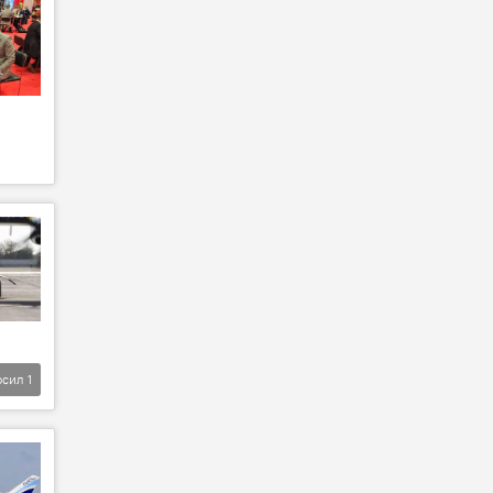
фсил
1