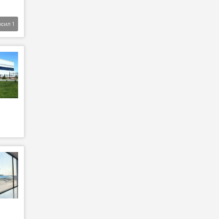
фсил
1