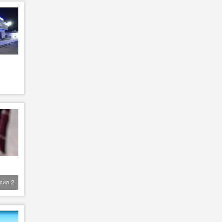
фсил
2