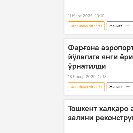
11 Март 2025, 10:10
Uzbekistan Airports
Жамият
Фарғона аэропор
йўлагига янги ёр
ўрнатилди
16 Январ 2025, 17:18
Uzbekistan Airports
Жамият
Тошкент халқаро 
залини реконстр