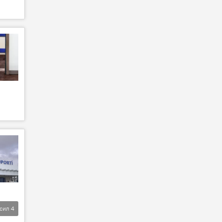
фсил
4