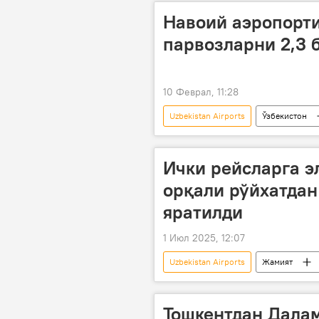
Навоий аэропорти
парвозларни 2,3 
10 Феврал, 11:28
Uzbekistan Airports
Ўзбекистон
Ички рейсларга э
орқали рўйхатдан
яратилди
1 Июл 2025, 12:07
Uzbekistan Airports
Жамият
ҳужжатлар
рўйхатдан ўтиш
Тошкентдан Далам