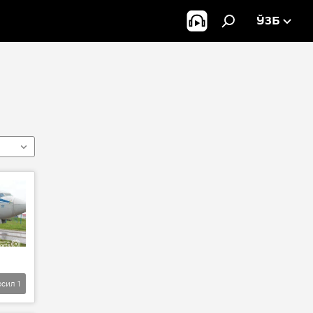
ЎЗБ
фсил
1