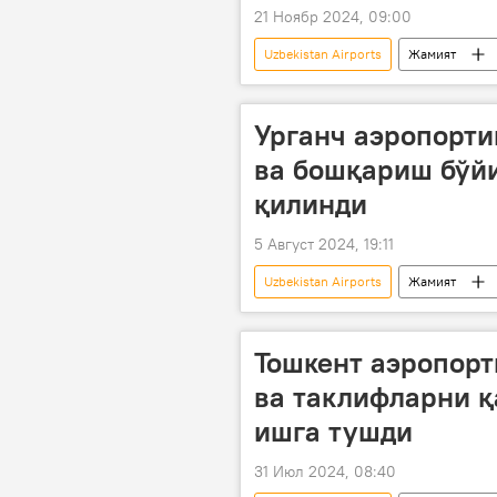
21 Ноябр 2024, 09:00
Uzbekistan Airports
Жамият
Тошкент халқаро аэропорти
Урганч аэропорт
ва бошқариш бўйи
қилинди
5 Август 2024, 19:11
Uzbekistan Airports
Жамият
Тошкент аэропорт
ва таклифларни қ
ишга тушди
31 Июл 2024, 08:40