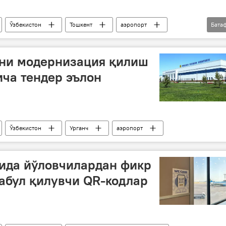
Ўзбекистон
Тошкент
аэропорт
Бата
ини модернизация қилиш
ча тендер эълон
Ўзбекистон
Урганч
аэропорт
ида йўловчилардан фикр
абул қилувчи QR-кодлар