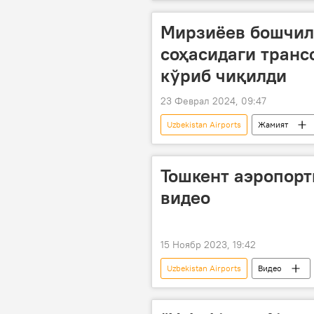
Мўйноқ тумани
Нукус
Мирзиёев бошчил
соҳасидаги тран
кўриб чиқилди
23 Феврал 2024, 09:47
Uzbekistan Airports
Жамият
авиапарвозлар
авиарейслар
Тошкент аэропорт
видео
15 Ноябр 2023, 19:42
Uzbekistan Airports
Видео
аэропорт
Uzbekistan Airway