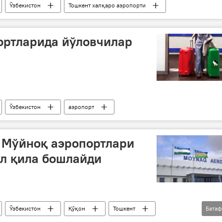
Ўзбекистон
Тошкент халқаро аэропорти
ортларида йўловчилар
Ўзбекистон
аэропорт
 Мўйноқ аэропортлари
л қила бошлайди
Ўзбекистон
Қўқон
Тошкент
Бата