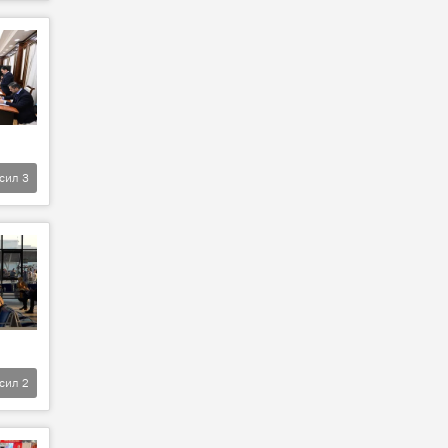
фсил
3
фсил
2