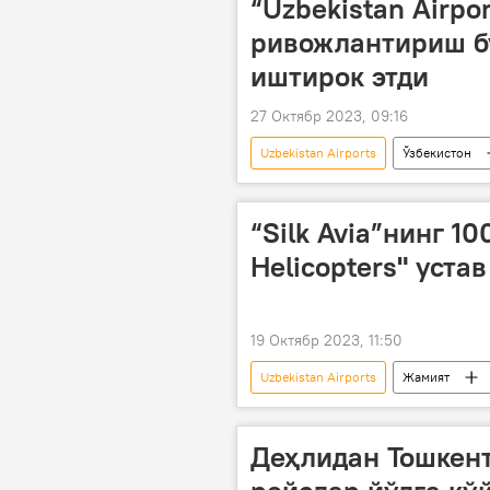
“Uzbekistan Airp
ривожлантириш б
иштирок этди
27 Октябр 2023, 09:16
Uzbekistan Airports
Ўзбекистон
“Silk Avia”нинг 1
Helicopters" уста
19 Октябр 2023, 11:50
Uzbekistan Airports
Жамият
янги қарор
Деҳлидан Тошкент