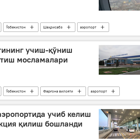
Ўзбекистон
Шаҳрисабз
аэропорт
тининг учиш-қўниш
итиш мосламалари
Ўзбекистон
Фарғона вилояти
аэропорт
аэропортида учиб келиш
укция қилиш бошланди