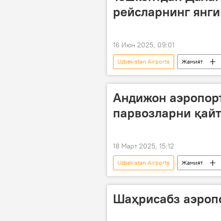
рейсларнинг янги
16 Июн 2025, 09:01
Uzbekistan Airports
Жамият
Uzbekistan Airways
Андижон аэропор
парвозларни қайт
18 Март 2025, 15:12
Uzbekistan Airports
Жамият
Шаҳрисабз аэроп