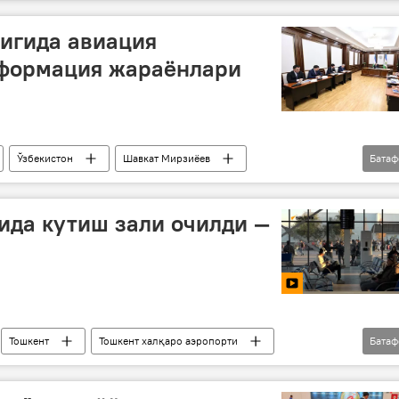
авиапарвозлар
Uzbekistan Airways
игида авиация
сформация жараёнлари
Ўзбекистон
Шавкат Мирзиёев
Бата
 қатнови
Uzbekistan Airways
ида кутиш зали очилди —
Тошкент
Тошкент халқаро аэропорти
Бата
s