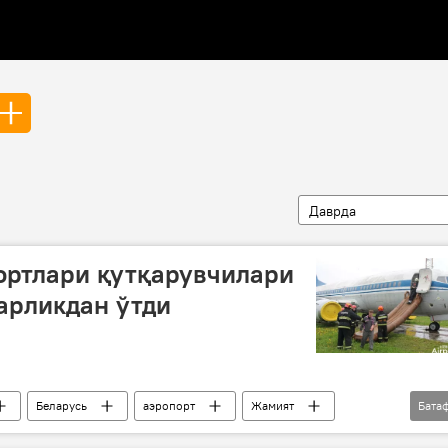
Даврда
ортлари қутқарувчилари
арликдан ўтди
Беларусь
аэропорт
Жамият
Бата