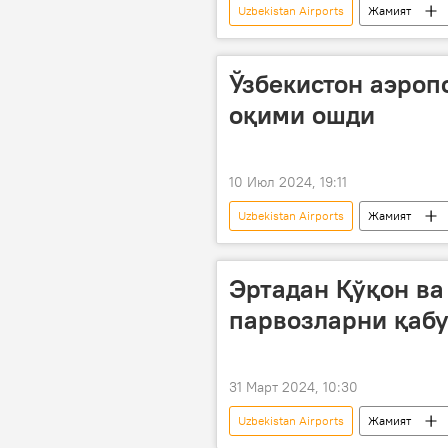
Uzbekistan Airports
Жамият
Ўзбекистон аэроп
оқими ошди
10 Июл 2024, 19:11
Uzbekistan Airports
Жамият
Эртадан Қўқон ва
парвозларни қабу
31 Март 2024, 10:30
Uzbekistan Airports
Жамият