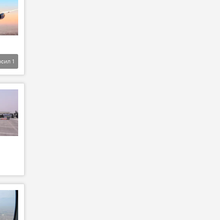
фсил
1