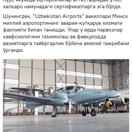
халқаро намунадаги сертификатларга эга бўлди.
Шунингдек, "Uzbekistan Airports" вакиллари Минск
миллий аэропортининг авария-қутқарув хизмати
фаолияти билан танишди. Улар у ерда парвозлар
хавфсизлигини таъминлаш ва фавқулодда
вазиятларга тайёргарлик бўйича амалий тажрибани
ўрганди.