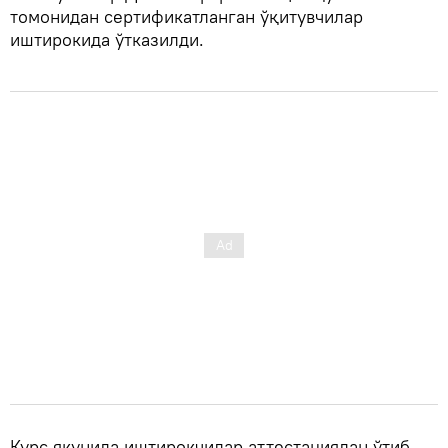
томонидан сертификатланган ўқитувчилар
иштирокида ўтказилди.
Курс якунида иштирокчилар аттестациядан ўтиб,