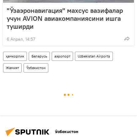
"Ўзаэронавигация" махсус вазифалар
учун AVION авиакомпаниясини ишга
туширди
6 Апрел, 14:57
ҳамкорлик
Беларусь
аэропорт
Uzbekistan Airports
Жамият
Ўзбекистон
Ўзбекистон