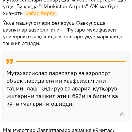
ўтди. Бу ҳақда "Uzbekistan Airpots" АЖ матбуот
хизмати
хабар берди
.
Ўқув машғулотлари Беларусь Фавқулодда
вазиятлар вазирлигининг Фуқаро муҳофазаси
университети қошидаги халқаро ўқув марказида
ташкил этилди.
Мутахассислар парвозлар ва аэропорт
объектларида ёнғин хавфсизлигини
таъминлаш, қидирув ва авария-қутқарув
ишларини ташкил этиш бўйича билим ва
кўникмаларини оширди.
Машғулотлар Давлатлараро авиация қўмитаси