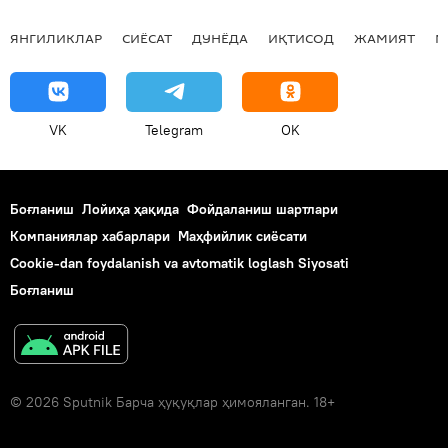
ЯНГИЛИКЛАР
СИЁСАТ
ДУНЁДА
ИҚТИСОД
ЖАМИЯТ
М
VK
Telegram
OK
Боғланиш
Лойиҳа ҳақида
Фойдаланиш шартлари
Компаниялар хабарлари
Маҳфийлик сиёсати
Cookie-dan foydalanish va avtomatik loglash Siyosati
Боғланиш
© 2026 Sputnik Барча ҳуқуқлар ҳимояланган. 18+