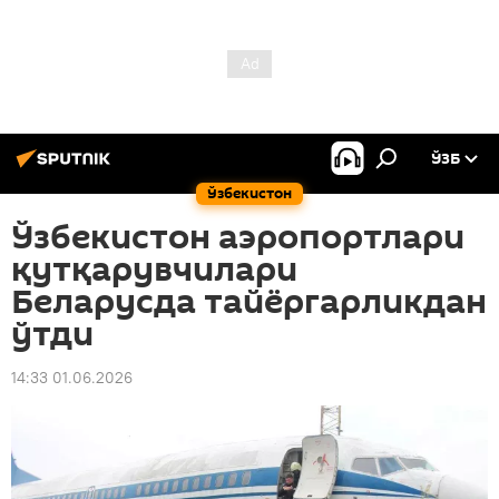
ЎЗБ
Ўзбекистон
Ўзбекистон аэропортлари
қутқарувчилари
Беларусда тайёргарликдан
ўтди
14:33 01.06.2026