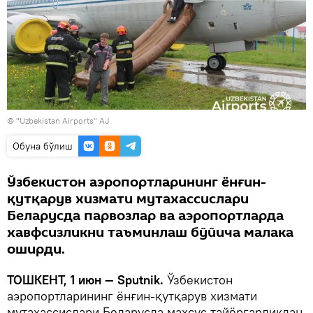
© "Uzbekistan Airports" AJ
Oбуна бўлиш
Ўзбекистон аэропортларининг ёнғин-
қутқарув хизмати мутахассислари
Беларусда парвозлар ва аэропортларда
хавфсизликни таъминлаш бўйича малака
оширди.
ТОШКЕНТ, 1 июн — Sputnik.
Ўзбекистон
аэропортларининг ёнғин-қутқарув хизмати
мутахассислари Беларусда махсус тайёргарликдан