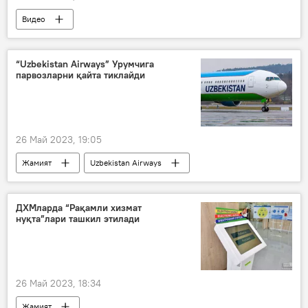
Видео
Донецк халқ республикаси (ДХР)
Украина
қурбонлар
“Uzbekistan Airways” Урумчига
парвозларни қайта тиклайди
Россия Мудофаа вазирлиги
26 Май 2023, 19:05
Жамият
Uzbekistan Airways
Тошкент
Хитой
ДХМларда “Рақамли хизмат
нуқта”лари ташкил этилади
26 Май 2023, 18:34
Жамият