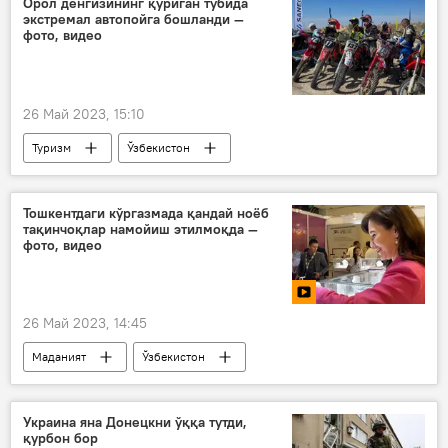
Орол денгизининг қуриган тубида
экстремал автопойга бошланди —
фото, видео
26 Май 2023, 15:10
Туризм
Ўзбекистон
Қорақалпоғистон
Мўйноқ тумани
автомобил
Орол денгизи
Тошкентдаги кўргазмада қандай ноёб
тақинчоқлар намойиш этилмоқда —
фото, видео
26 Май 2023, 14:45
Маданият
Ўзбекистон
Тошкент
заргарлик буюмлари
кўргазма
Украина яна Донецкни ўққа тутди,
қурбон бор