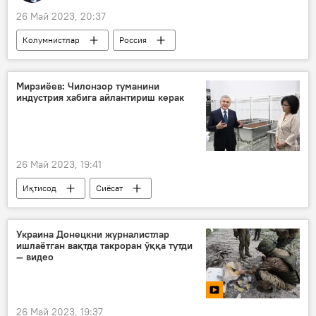
26 Май 2023, 20:37
Колумнистлар
Россия
Украина
НАТО
ҳарбий
ҳарбий ҳамкорлик
ҳарбий техника
Мирзиёев: Чилонзор туманини
индустрия хабига айлантириш керак
ҳарбийлар
26 Май 2023, 19:41
Иқтисод
Сиёсат
Шавкат Мирзиёев
Тошкент
Чилонзор тумани
Украина Донецкни журналистлар
ишлаётган вақтда такроран ўққа тутди
— видео
26 Май 2023, 19:37