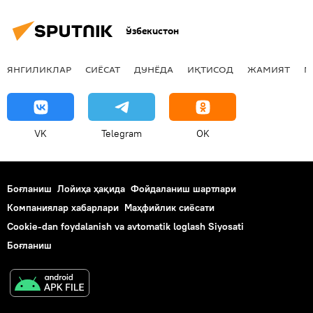
Ўзбекистон
ЯНГИЛИКЛАР
СИЁСАТ
ДУНЁДА
ИҚТИСОД
ЖАМИЯТ
М
VK
Telegram
OK
Боғланиш
Лойиҳа ҳақида
Фойдаланиш шартлари
Компаниялар хабарлари
Маҳфийлик сиёсати
Cookie-dan foydalanish va avtomatik loglash Siyosati
Боғланиш