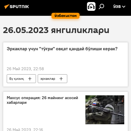
ЎЗБ
Ўзбекистон
26.05.2023 янгиликлари
Эркаклар учун "тўғри" овқат қандай бўлиши керак?
26 Май 2023, 22:58
Бу қизиқ
эркаклар
миллий таомлар
ёғли таомлар
Фойдали
Фойдали маҳсулотлар
Махсус операция: 26 майнинг асосий
хабарлари
Доктор маслаҳати
Шифокорлар тавсияси
Соғлиқ
Диета
26 Май 2023, 22:16