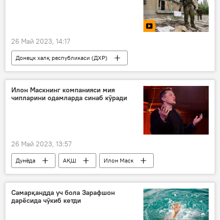
26 Май 2023, 14:17
Донецк халқ республикаси (ДХР)
Украина
Россия
Илон Маскнинг компанияси мия
чипларини одамларда синаб кўради
26 Май 2023, 13:57
Дунёда
АҚШ
Илон Маск
Самарқандда уч бола Зарафшон
дарёсида чўкиб кетди