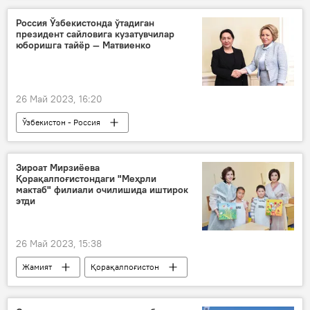
Россия Ўзбекистонда ўтадиган
президент сайловига кузатувчилар
юборишга тайёр — Матвиенко
26 Май 2023, 16:20
Ўзбекистон - Россия
Ўзбекистонда президент сайлови
Валентина Матвиенко
Зироат Мирзиёева
Қорақалпоғистондаги "Меҳрли
Танзила Норбоева
мактаб" филиали очилишида иштирок
этди
Ўзбекистон президенти сайлови — 2023
Сиёсат
26 Май 2023, 15:38
Жамият
Қорақалпоғистон
Меҳрли мактаб
Зироатхон Мирзиёева