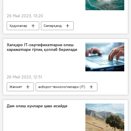
26 Май 2023, 13:20
Ҳодисалар
Самарқанд
Халқаро IT-сертификатларни олиш
харажатлари тўлиқ қоплаб берилади
26 Май 2023, 12:51
Жамият
ахборот технологиялари (IT)
Ўзбекистон
Дам олиш кунлари ҳаво исийди