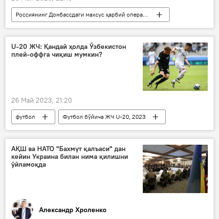
Россиянинг Донбассдаги махсус ҳарбий операцияси
Россия
Украина
Донецк халқ республикаси (ДХР)
U-20 ЖЧ: Қандай ҳолда Ўзбекистон
плей-оффга чиқиш мумкин?
Луганск халқ республикаси (ЛХР)
Запорожье вилояти
Херсон вилояти
Россия Мудофаа вазирлиги
26 Май 2023, 21:20
футбол
Футбол бўйича ЖЧ U-20, 2023
FIFA U-20 World Cup 2023
Ўзбекистон
Аргентина
АҚШ ва НАТО "Бахмут қалъаси" дан
кейин Украина билан нима қилишни
ўйламоқда
Александр Хроленко