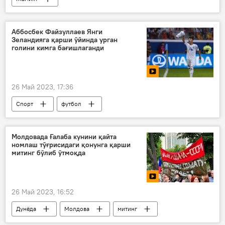
Ягона интерактив давлат хизматлари портали
Давлат хизматлари агентлиги (ДХА)
Аббосбек Файзуллаев Янги
Зеландияга қарши ўйинда урган
голини кимга бағишлаганди
26 Май 2023, 17:36
Спорт
футбол
Аббосбек Файзуллаев
Молдовада Ғалаба кунини қайта
номлаш тўғрисидаги қонунга қарши
митинг бўлиб ўтмоқда
26 Май 2023, 16:52
Дунёда
Молдова
митинг
Норозилик намойиши