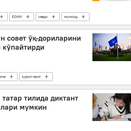
ЕОИИ
савдо
иқтисод
н совет ўқ-дориларини
 кўпайтирди
ина
қурол-яроғ
 татар тилида диктант
лари мумкин