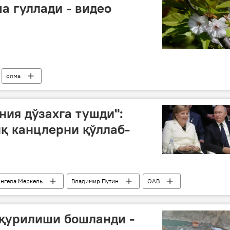
а гуллади - видео
олма
ния дўзахга тушди":
қ канцлерни қўллаб-
нгела Меркель
Владимир Путин
ОАВ
қи
 қурилиши бошланди -