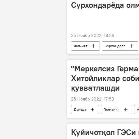
Сурхондарёда олм
25 Ноябр 2022, 18:26
Жамият
Сурхондарё
"Меркелсиз Герма
Хитойликлар соби
қувватлашди
25 Ноябр 2022, 17:58
Дунёда
Германия
А
Олаф Шолц
Европа Иттифо
Қуйичотқол ГЭСи