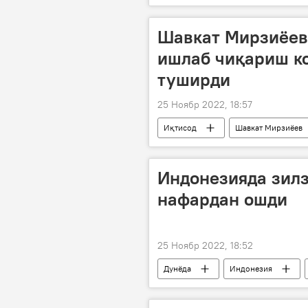
Шавкат Мирзиёев
ишлаб чиқариш к
туширди
25 Ноябр 2022, 18:57
Иқтисод
Шавкат Мирзиёев
Индонезияда зил
нафардан ошди
25 Ноябр 2022, 18:52
Дунёда
Индонезия