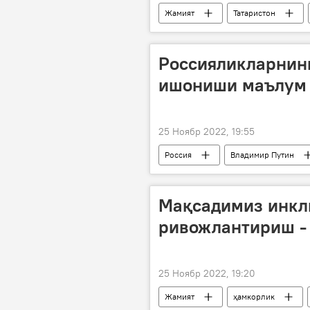
Жамият
Татаристон
Россияликларнинг
ишониши маълум 
25 Ноябр 2022, 19:55
Россия
Владимир Путин
Мақсадимиз инкл
ривожлантириш -
25 Ноябр 2022, 19:20
Жамият
ҳамкорлик