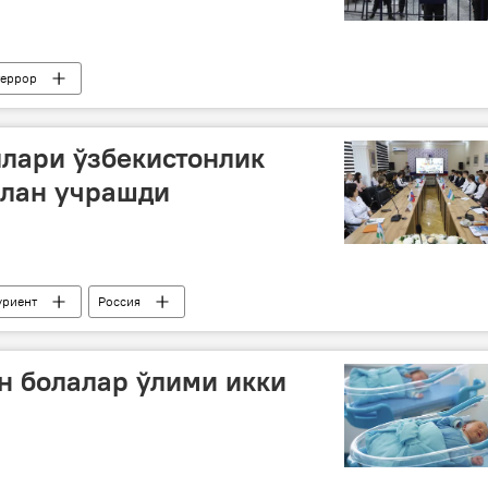
террор
лари ўзбекистонлик
илан учрашди
уриент
Россия
н болалар ўлими икки