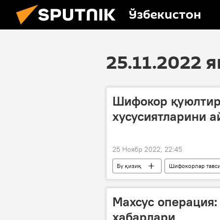
Ўзбекистон
25.11.2022 
Шифокор қуюлтир
хусусиятларини а
25 Ноябр 2022, 22:45
Бу қизиқ
Шифокорлар тавс
Соғлиқ
Фойдали
Махсус операция:
хабарлари