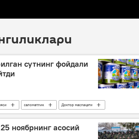
янгиликлари
илган сутнинг фойдали
йтди
ияси
саломатлик
Доктор маслаҳати
Фойдали маҳсулотлар
 25 ноябрнинг асосий