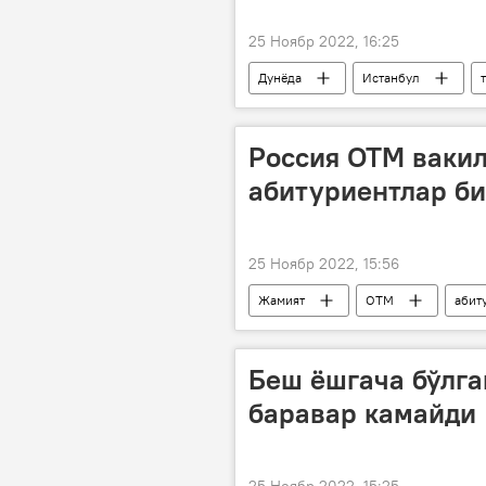
25 Ноябр 2022, 16:25
Дунёда
Истанбул
Россия ОТМ вакил
абитуриентлар б
25 Ноябр 2022, 15:56
Жамият
ОТМ
абит
Беш ёшгача бўлга
баравар камайди