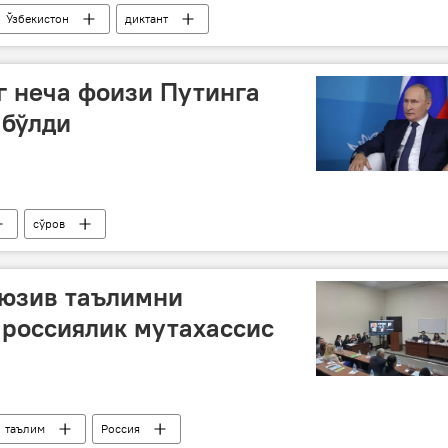
Ўзбекистон
диктант
 неча фоизи Путинга
бўлди
сўров
юзив таълимни
 россиялик мутахассис
таълим
Россия