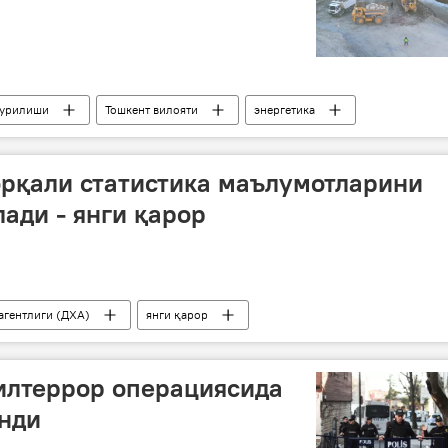
қурилиши
Тошкент вилояти
энергетика
рқали статистика маълумотларини
ади - янги қарор
агентлиги (ДХА)
янги қарор
илтеррор операциясида
инди