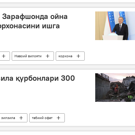
 Зарафшонда ойна
орхонасини ишга
Навоий вилояти
корхона
зила қурбонлари 300
зилзила
табиий офат