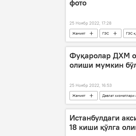
фото
25 Ноябр 2022, 17:28
Жамият
ГЭС
ГЭС 
Фуқаролар ДХМ о
олиши мумкин бўл
25 Ноябр 2022, 16:53
Жамият
Давлат хизматлари 
Истанбулдаги акс
18 киши қўлга ол