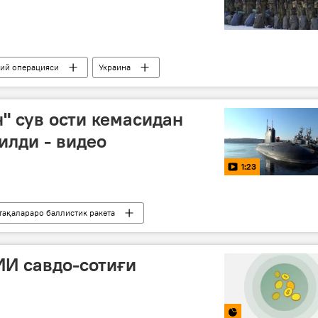
бий операцияси
Украина
Луганск халқ республикаси (ЛХР)
 вилояти
Россия
н" сув ости кемасидан
илди - видео
1:23
тақалараро баллистик ракета
оссия
ИИ савдо-сотиғи