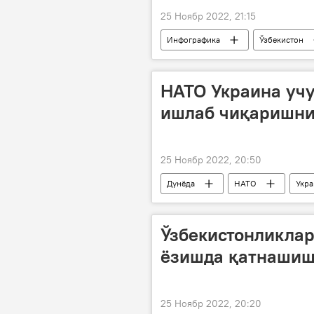
25 Ноябр 2022, 21:15
Инфографика
Ўзбекистон
НАТО Украина учу
ишлаб чиқаришни
25 Ноябр 2022, 20:50
Дунёда
НАТО
Укра
Ўзбекистонликлар
ёзишда қатнашиш
25 Ноябр 2022, 20:20