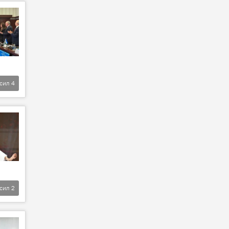
фсил
4
фсил
2