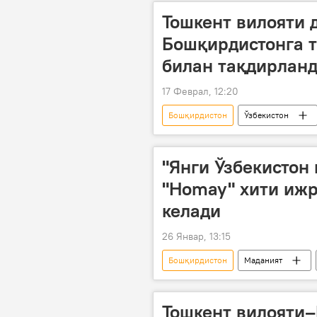
Тошкент вилояти 
Бошқирдистонга 
билан тақдирлан
17 Феврал, 12:20
Бошқирдистон
Ўзбекистон
Иннопром халқаро саноат кўргазмас
Сиёсат
"Янги Ўзбекистон
"Homay" хити иж
келади
26 Январ, 13:15
Бошқирдистон
Маданият
Озарбайжон
Россия
Тошкент вилояти–