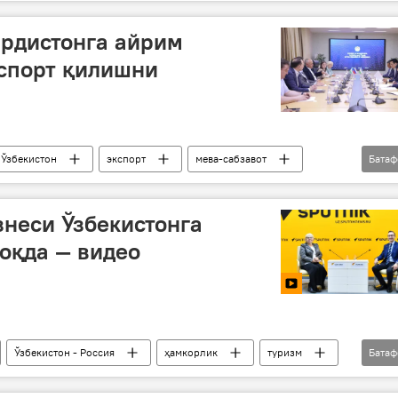
ркази
ирдистонга айрим
кспорт қилишни
Ўзбекистон
экспорт
мева-сабзавот
Бата
в
Инвестициялар ва ташқи савдо вазирлиги
неси Ўзбекистонга
оқда — видео
Ўзбекистон - Россия
ҳамкорлик
туризм
Бата
део