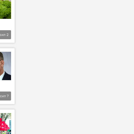
фсил
2
фсил
7