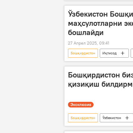
Бухоро вилояти
Матбуот ма
Ўзбекистон Бошқ
маҳсулотларни э
бошлайди
27 Апрел 2025, 09:41
Бошқирдистон
Иқтисод
тўқимачилик
Лазиз Қудрато
Бошқирдистон биз
қизиқиш билдирм
Эксклюзив
Бошқирдистон
Ўзбекистон
Туризм
бизнес
Ви