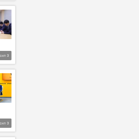
фсил
3
фсил
3