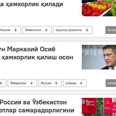
а ҳамкорлик қилади
Россия
Ўзбекистон
Қишлоқ хўжалиги
Бата
ун Марказий Осиё
 ҳамкорлик қилиш осон
Ўзбекистон
Россия
лойиҳа
Бата
Ҳиндистон
Қозоғистон
Хитой
Россия ва Ўзбекистон
отлар самарадорлигини