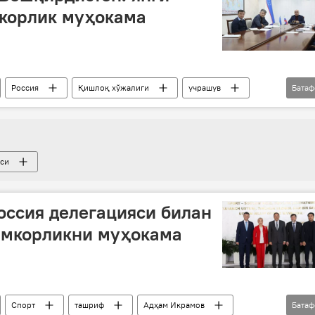
мкорлик муҳокама
Россия
Қишлоқ хўжалиги
учрашув
Бата
аси
ссия делегацияси билан
амкорликни муҳокама
Спорт
ташриф
Адҳам Икрамов
Бата