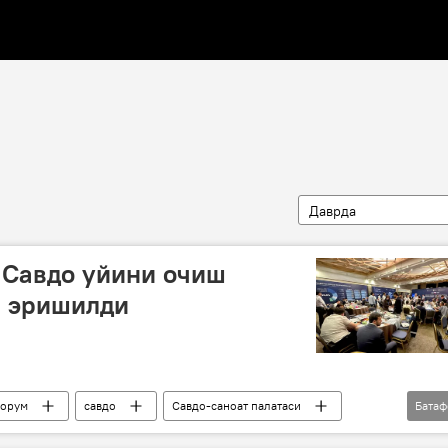
Даврда
 Савдо уйини очиш
а эришилди
орум
савдо
Савдо-саноат палатаси
Бата