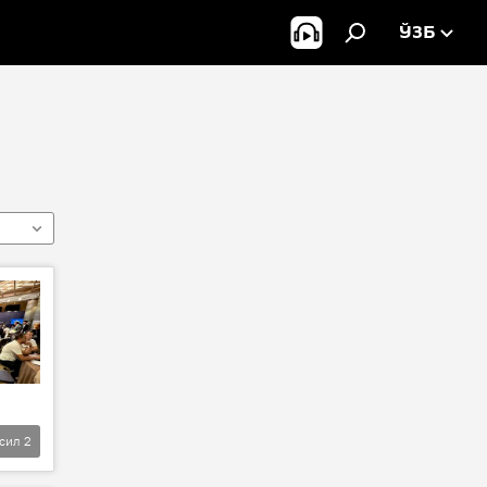
ЎЗБ
фсил
2