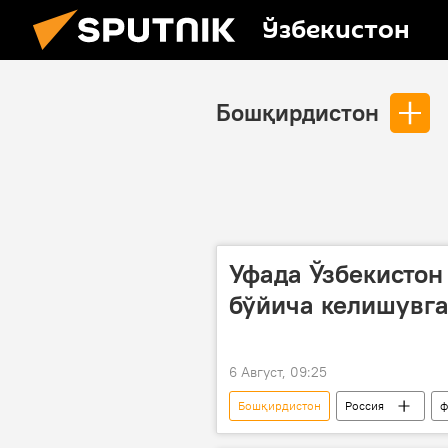
Ўзбекистон
Бошқирдистон
Уфада Ўзбекистон
бўйича келишувг
6 Август, 09:25
Бошқирдистон
Россия
ф
Марказий Осиё
Афғонистон