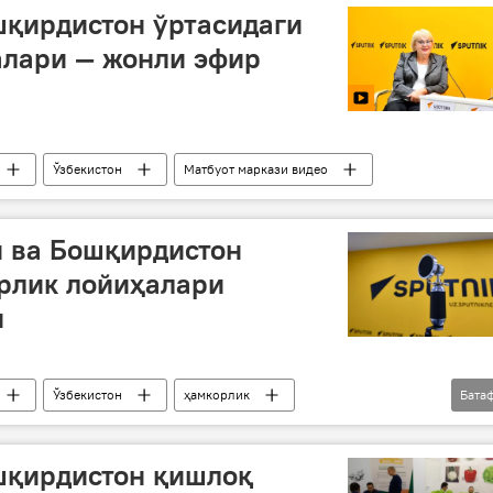
шқирдистон ўртасидаги
алари — жонли эфир
Ўзбекистон
Матбуот маркази видео
н ва Бошқирдистон
рлик лойиҳалари
и
Ўзбекистон
ҳамкорлик
Бата
шқирдистон қишлоқ