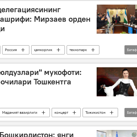
делегациясининг
ташрифи: Мирзаев орден
ди
Россия
ҳамкорлик
технопарк
Бата
и
Тошкент вилояти
Зойир Мирзаев
 юлдузлари" мукофоти:
рочилари Тошкентга
Маданият вазирлиги
концерт
Тожикистон
Бата
Бошқирдистон: янги