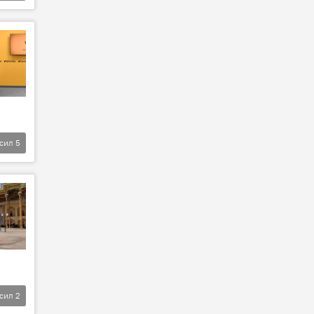
фсил
5
фсил
2