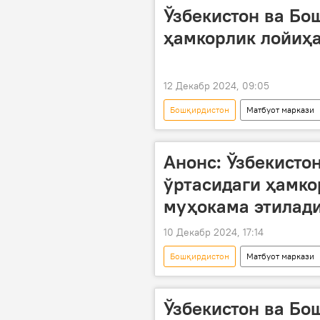
Ўзбекистон ва Бо
ҳамкорлик лойиҳ
12 Декабр 2024, 09:05
Бошқирдистон
Матбуот маркази
Анонс: Ўзбекисто
ўртасидаги ҳамко
муҳокама этилад
10 Декабр 2024, 17:14
Бошқирдистон
Матбуот маркази
Матбуот маркази видео
Ўзбекистон ва Бо