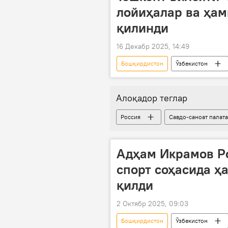
лойиҳалар ва ҳа
қилинди
16 Декабр 2025, 14:49
Бошқирдистон
Ўзбекистон
Иқтисод
Тошкент вилояти
Алоқадор теглар
Россия
Савдо-саноат палат
Адҳам Икрамов Ро
спорт соҳасида ҳ
қилди
2 Октябр 2025, 09:03
Бошқирдистон
Ўзбекистон