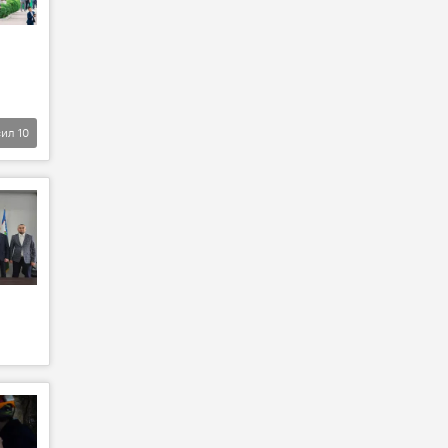
сил
10