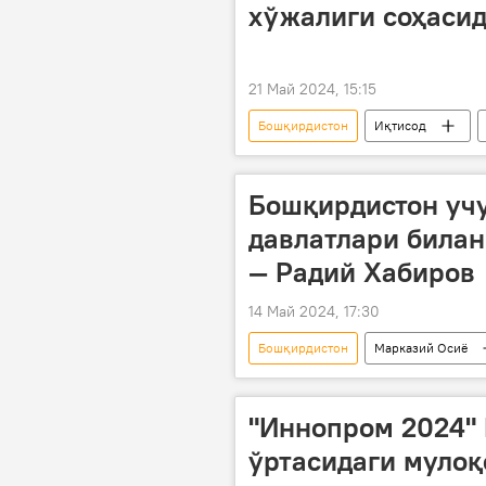
хўжалиги соҳасид
21 Май 2024, 15:15
Бошқирдистон
Иқтисод
мева-сабзавот
экспорт
Бошқирдистон уч
давлатлари билан
— Радий Хабиров
14 Май 2024, 17:30
Бошқирдистон
Марказий Осиё
ҳамкорлик
иқтисод
Қирғизистон
Тожикистон
"Иннопром 2024" 
ўртасидаги мулоқ