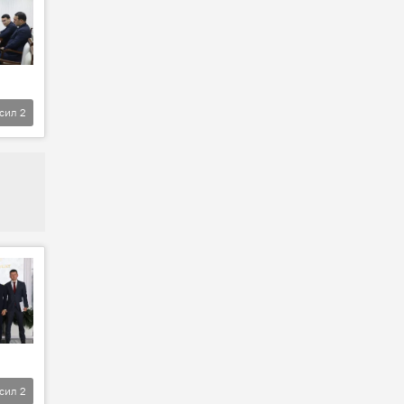
фсил
2
фсил
2