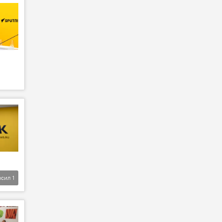
фсил
1