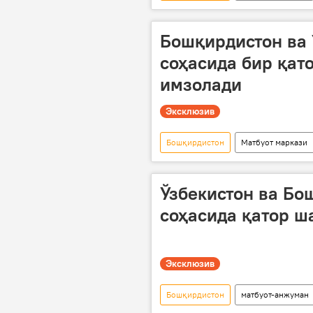
ҳамкорлик
Россия
Бошқирдистон ва 
соҳасида бир қат
имзолади
Эксклюзив
Бошқирдистон
Матбуот маркази
Мултимедиа
Ўзбекистон
Иннопром халқаро саноат кўргазмас
Ўзбекистон ва Бо
соҳасида қатор 
Эксклюзив
Бошқирдистон
матбуот-анжуман