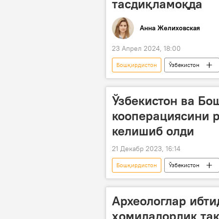
тасдиқламоқда
Анна Желиховская
23 Апрел 2024, 18:00
Бошқирдистон
Ўзбекистон
Иннопром халқаро саноат кўргазмас
Татаристон
Марказий Осиё
Ўзбекистон ва Бо
Зойир Мирзаев
ИННОПРОМ
кооперациясини 
келишиб олди
21 Декабр 2023, 16:14
Бошқирдистон
Ўзбекистон
Археологлар ибти
ҳомиладорлик та