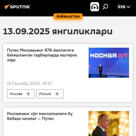
ЎЗБ
Ўзбекистон
13.09.2025 янгиликлари
Путин Москванинг 878-йиллигига
бағишланган тадбирларда иштирок
этди
13 Сентябр 2025, 19:37
Москва
Россия
Владимир Путин
табрик
Россиянинг кўп миллатлилиги бу
бебаҳо неъмат — Путин