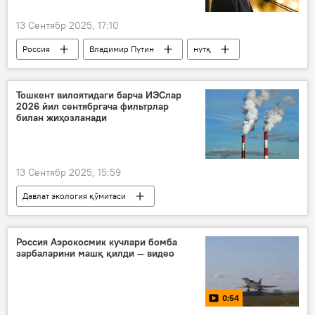
13 Сентябр 2025, 17:10
Россия
Владимир Путин
нутқ
нутқ сўзлади
Санкт-Петербург
форум
Маданият
Тошкент вилоятидаги барча ИЭСлар
2026 йил сентябргача фильтрлар
билан жиҳозланади
13 Сентябр 2025, 15:59
Давлат экология қўмитаси
кўмир маҳсулоти
Россия Аэрокосмик кучлари бомба
зарбаларини машқ қилди — видео
0:54