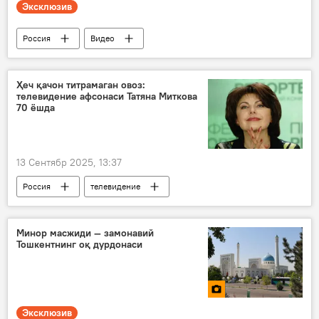
Эксклюзив
Россия
Видео
Россия Мудофаа вазири
тактик ўқув машғулотлари
ўқувлар
Ҳеч қачон титрамаган овоз:
телевидение афсонаси Татяна Миткова
Беларусь
70 ёшда
13 Сентябр 2025, 13:37
Россия
телевидение
журналист
юбилей
туғилган кун
Минор масжиди — замонавий
Тошкентнинг оқ дурдонаси
Эксклюзив