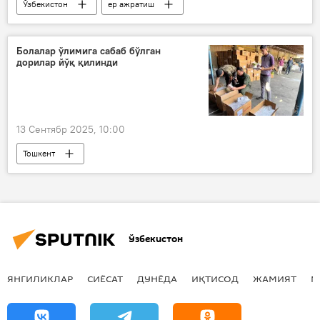
Ўзбекистон
ер ажратиш
Ер мулки
Қишлоқ хўжалиги
ижара
янги қонун
Болалар ўлимига сабаб бўлган
дорилар йўқ қилинди
13 Сентябр 2025, 10:00
Тошкент
Мажбурий ижро бюроси (МИБ)
дори
Ўзбекистон
ЯНГИЛИКЛАР
СИЁСАТ
ДУНЁДА
ИҚТИСОД
ЖАМИЯТ
М