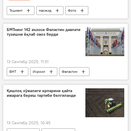
Тошкент
масжид
Фото
Мултимедиа
Туризм
ички туризм
туризм
БМТнинг 142 аъзоси Фаластин давлати
тузишни ёқлаб овоз берди
туристлар
13 Сентябр 2025, 11:51
БМТ
Исроил
Фаластин
можаро
Қишлоқ хўжалиги ерларини қайта
ижарага бериш тартиби белгиланди
13 Сентябр 2025, 10:45