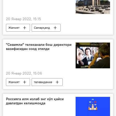
20 Январ 2022, 15:15
Жамият
Самарқанд
"Севимли" телеканали бош директори
вазифасидан озод этилди
20 Январ 2022, 15:06
Жамият
телевидение
Россияга илм излаб энг кўп қайси
давлатдан келишмоқда