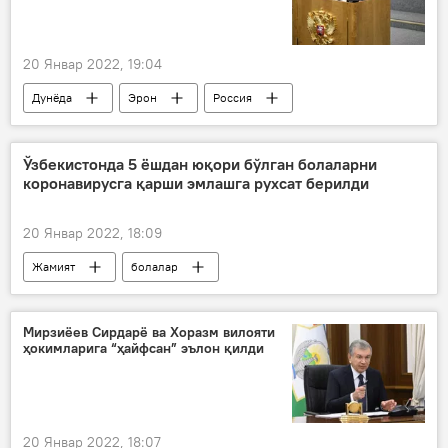
20 Январ 2022, 19:04
Дунёда
Эрон
Россия
Ўзбекистонда 5 ёшдан юқори бўлган болаларни
коронавирусга қарши эмлашга рухсат берилди
20 Январ 2022, 18:09
Жамият
болалар
Ўзбекистонда аҳолини COVID-19га қарши эмлаш
Мирзиёев Сирдарё ва Хоразм вилояти
ҳокимларига “ҳайфсан” эълон қилди
20 Январ 2022, 18:07