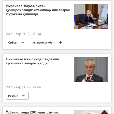
Мирзиёев Тоқаев билан
қўнғироқлашди: етакчилар нималарни
муҳокама қилишди
20 Январ 2022, 17:04
Сиёсат
телефон суҳбати
Шавкат Мирзиёев
Қасим-Жомарт Тоқаев
Онишенко май ойида пандемия
тугашини башорат қилди
20 Январ 2022, 16:46
Россия
COVID-19 умумжаҳон пандемияси
Ўзбекистонда 200 минг сўмлик