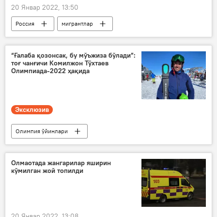
20 Январ 2022, 13:50
Россия
мигрантлар
жиноятчилик
“Ғалаба қозонсак, бу мўъжиза бўлади”:
тоғ чанғичи Комилжон Тўхтаев
Олимпиада-2022 ҳақида
Эксклюзив
Олимпия ўйинлари
Пекин-2022: Қишки Олимпиада кундалиги
Олмаотада жангарилар яширин
кўмилган жой топилди
20 Январ 2022, 13:08