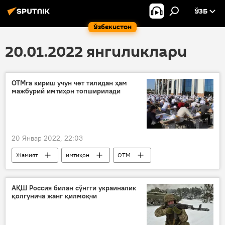
ЎЗБ
Ўзбекистон
20.01.2022 янгиликлари
ОТМга кириш учун чет тилидан ҳам
мажбурий имтиҳон топширилади
20 Январ 2022, 22:03
Жамият
имтиҳон
ОТМ
АҚШ Россия билан сўнгги украиналик
қолгунича жанг қилмоқчи