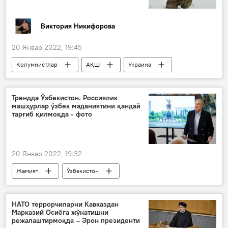
Виктория Никифорова
20 Январ 2022, 19:45
Колумнистлар
АҚШ
Украина
ментал уруш
Россия
Трендда Ўзбекистон. Россиялик
машҳурлар ўзбек маданиятини қандай
тарғиб қилмоқда - фото
20 Январ 2022, 19:32
Жамият
Ўзбекистон
НАТО террорчиларни Кавказдан
Марказий Осиёга жўнатишни
режалаштирмоқда – Эрон президенти