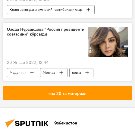
Қозоғистондаги оммавий тартибсизликлар
Қозоғистон
оммавий тартибсизлик
Озода Нурсаидова "Россия президенти
совғасини" кўрсатди
20 Январ 2022, 12:44
Маданият
Москва
совға
Президент совғаси
яна 20 та материал
Ўзбекистон