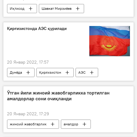
Иқтисод
Шавкат Мирзиёев
Қирғизистонда АЭС қурилади
20 Январ 2022, 17:57
Дунёда
Қирғизистон
АЭС
Россия
Ўтган йили жиноий жавобгарликка тортилган
амалдорлар сони очиқланди
20 Январ 2022, 17:29
жиноий жавобгарлик
амалдор
Ҳодисалар