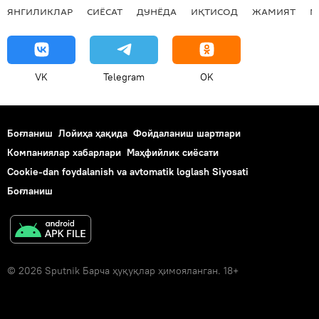
ЯНГИЛИКЛАР
СИЁСАТ
ДУНЁДА
ИҚТИСОД
ЖАМИЯТ
М
VK
Telegram
OK
Боғланиш
Лойиҳа ҳақида
Фойдаланиш шартлари
Компаниялар хабарлари
Маҳфийлик сиёсати
Cookie-dan foydalanish va avtomatik loglash Siyosati
Боғланиш
© 2026 Sputnik Барча ҳуқуқлар ҳимояланган. 18+