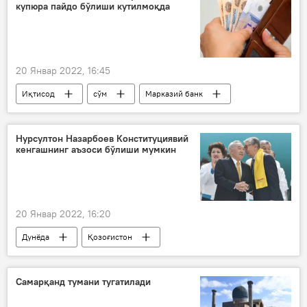
купюра пайдо бўлиши кутилмоқда
20 Январ 2022, 16:45
Иқтисод
сўм
Марказий банк
Нурсултон Назарбоев Конституциявий
кенгашнинг аъзоси бўлиши мумкин
20 Январ 2022, 16:20
Дунёда
Қозоғистон
Нурсултон Назарбоев
Самарқанд тумани тугатилади