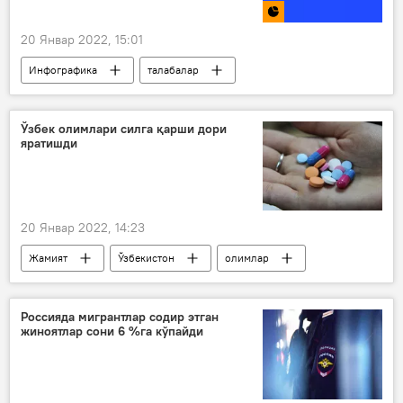
20 Январ 2022, 15:01
Инфографика
талабалар
олий таълим муассасалари
ОТМ
Россия
Ўзбек олимлари силга қарши дори
яратишди
20 Январ 2022, 14:23
Жамият
Ўзбекистон
олимлар
Ўзбекистон Фанлар академияси
Россияда мигрантлар содир этган
жиноятлар сони 6 %га кўпайди