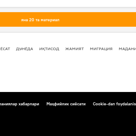
яна 20 та материал
ЁСАТ
ДУНЁДА
ИҚТИСОД
ЖАМИЯТ
МИГРАЦИЯ
МАДАН
аниялар хабарлари
Маҳфийлик сиёсати
Cookie-dan foydalanis