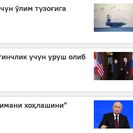
чун ўлим тузоғига
тинчлик учун уруш олиб
нимани хоҳлашини”