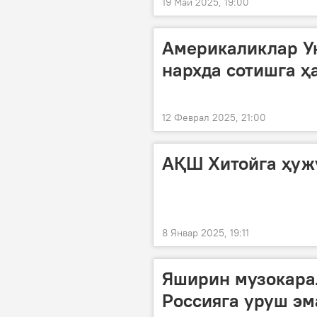
19 Май 2025, 19:00
Америкаликлар У
нархда сотишга ҳ
12 Феврал 2025, 21:00
АҚШ Хитойга ҳуж
8 Январ 2025, 19:11
Яширин музокарал
Россияга уруш эм