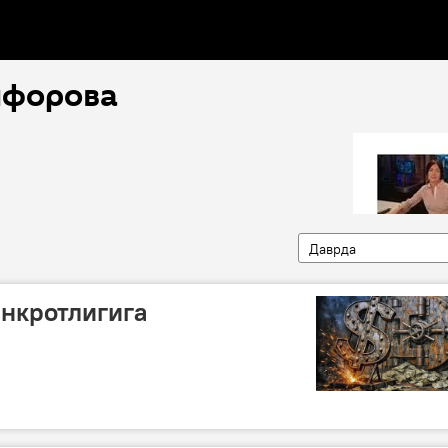
ифорова
Даврда
нкротлигига