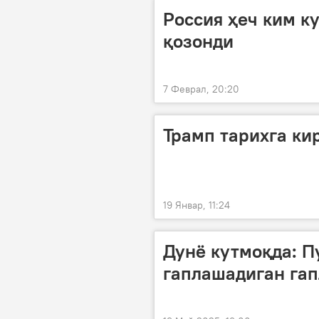
Россия ҳеч ким к
қозонди
7 Феврал, 20:20
Трамп тарихга ки
19 Январ, 11:24
Дунё кутмоқда: П
гаплашадиган гап