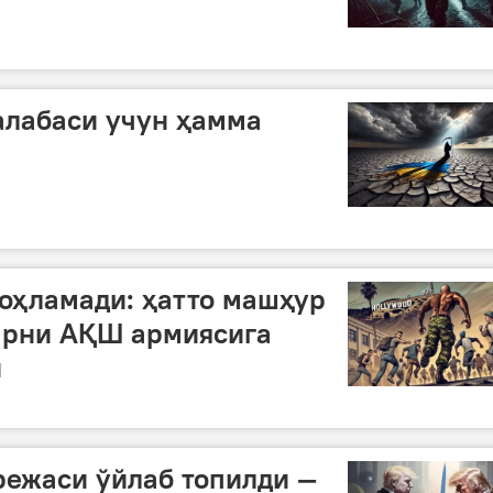
алабаси учун ҳамма
оҳламади: ҳатто машҳур
арни АҚШ армиясига
и
режаси ўйлаб топилди —