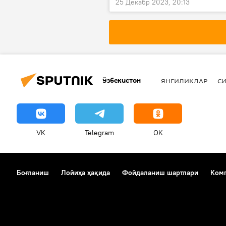
25 Декабр 2023, 20:13
Ўзбекистон
ЯНГИЛИКЛАР
СИ
VK
Telegram
OK
Боғланиш
Лойиҳа ҳақида
Фойдаланиш шартлари
Комп