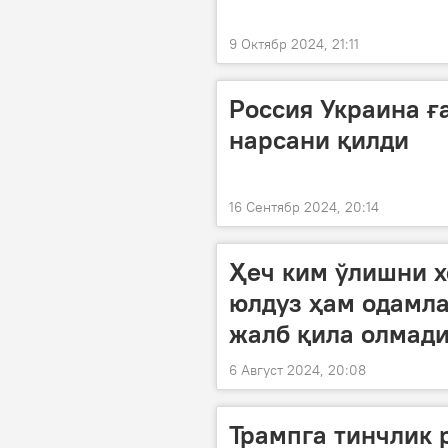
9 Октябр 2024, 21:11
Россия Украина ғ
нарсани қилди
16 Сентябр 2024, 20:14
Ҳеч ким ўлишни х
юлдуз ҳам одамл
жалб қила олмад
6 Август 2024, 20:08
Трампга тинчлик 