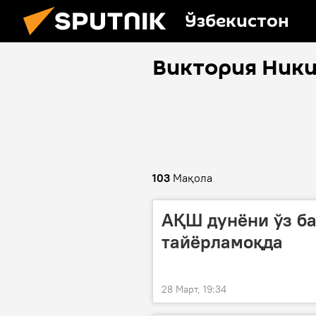
Ўзбекистон
Виктория Ник
103
Мақола
АҚШ дунёни ўз ба
тайёрламоқда
28 Март, 19:34