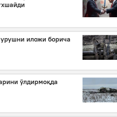
ўхшайди
 урушни иложи борича
ларини ўлдирмоқда