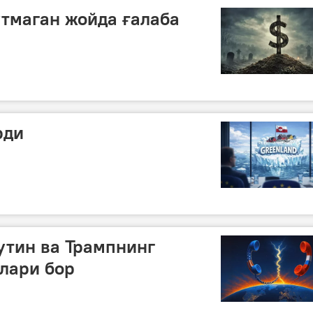
утмаган жойда ғалаба
рди
утин ва Трампнинг
лари бор