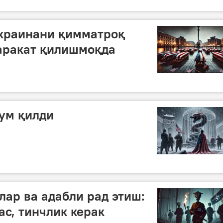
краинани қимматроқ
аракат қилишмоқда
ум қилди
ар ва адабли рад этиш:
ас, тинчлик керак