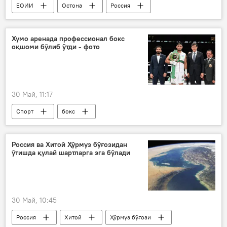
ЕОИИ
Остона
Россия
ЕИК
Қозоғистон
Қирғизистон
Арманистон
Хумо аренада профессионал бокс
оқшоми бўлиб ўтди - фото
Ўзбекистон ва ЕОИИ
30 Май, 11:17
Спорт
бокс
Миллий олимпия қўмитаси
Хумо
Россия ва Хитой Ҳўрмуз бўғозидан
ўтишда қулай шартларга эга бўлади
30 Май, 10:45
Россия
Хитой
Ҳўрмуз бўғози