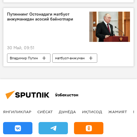
Эрон
Путиннинг Остонадаги матбуот
анжуманидан асосий баёнотлари
30 Май, 09:51
Владимир Путин
матбуот-анжуман
Россия
Украина
Арманистон
Қозоғистон
Европа Иттифоқи
Ўзбекистон
ЯНГИЛИКЛАР
СИЁСАТ
ДУНЁДА
ИҚТИСОД
ЖАМИЯТ
М