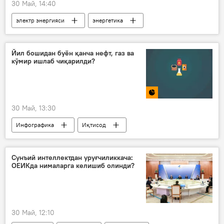
30 Май, 14:40
электр энергияси
энергетика
Энергетика вазирлиги
Яшил энергия
Йил бошидан буён қанча нефт, газ ва
кўмир ишлаб чиқарилди?
30 Май, 13:30
Инфографика
Иқтисод
кўмир маҳсулоти
нефть
газ
энергетика
Сунъий интеллектдан уруғчиликкача:
ОЕИКда нималарга келишиб олинди?
Миллий статистика қўмитаси
30 Май, 12:10