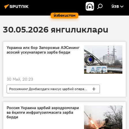
ЎЗБ
Ўзбекистон
30.05.2026 янгиликлари
Украина илк бор Запорожье АЭСининг
асосий ускуналарига зарба берди
30 Май, 20:23
Россиянинг Донбассдаги махсус ҳарбий операцияси
Украина
Россия
Запорожье вилояти
АЭС
Россия Украина ҳарбий аэродромлари
ва ёқилғи инфратузилмасига зарба
Росатом
берди