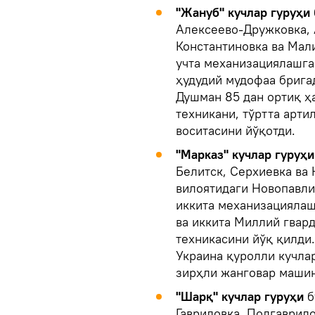
"Жануб" кучлар гуруҳи
Алексеево-Дружковка, 
Константиновка ва Мал
учта механизациялашга
ҳудудий мудофаа брига
Душман 85 дан ортиқ ҳ
техникани, тўртта арти
воситасини йўқотди.
"Марказ" кучлар гуруҳ
Белитск, Серхиевка ва
вилоятидаги Новопавли
иккита механизациялаш
ва иккита Миллий гвар
техникасини йўқ қилди.
Украина қуролли кучлар
зирҳли жанговар машин
"Шарқ" кучлар гуруҳи
б
Гавриловка, Подгаврил