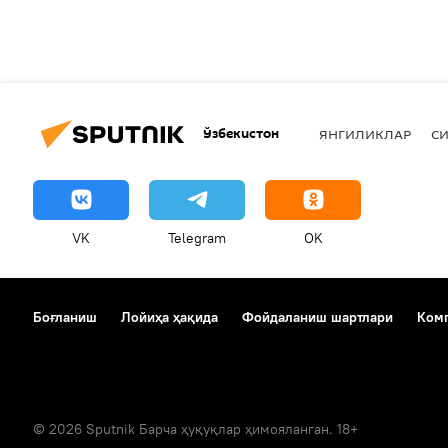
Ўзбекистон
ЯНГИЛИКЛАР
СИ
VK
Telegram
OK
Боғланиш
Лойиҳа ҳақида
Фойдаланиш шартлари
Комп
© 2026 Sputnik Барча ҳуқуқлар ҳимояланган. 18+