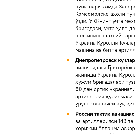
пунктлари ҳамда Запор
Комсомолске аҳоли пун
ўтди. УҚКнинг учта ме
бригадаси, учта ҳаво-д
полкининг шахсий тарки
Украина Қуролли Кучлар
машина ва битта артил
Днепропетровск кучла
вилоятидаги Григорёвк
яқинида Украина Қурол
ҳужум бригадалари туз
60 дан ортиқ украинали
артиллерия қурилмаси, 
уруш станцияси йўқ қи
Россия тактик авиацияс
ва артиллерияси 148 та
хорижий ёлланма аска