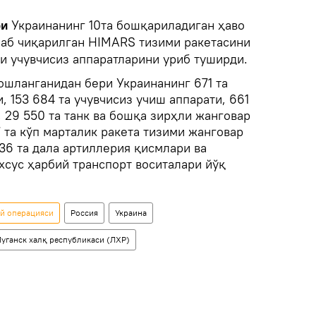
ри
Украинанинг 10та бошқариладиган ҳаво
аб чиқарилган HIMARS тизими ракетасини
и учувчисиз аппаратларини уриб туширди.
ошланганидан бери Украинанинг 671 та
, 153 684 та учувчисиз учиш аппарати, 661
, 29 550 та танк ва бошқа зирҳли жанговар
7 та кўп марталик ракета тизими жанговар
136 та дала артиллерия қисмлари ва
хсус ҳарбий транспорт воситалари йўқ
ий операцияси
Россия
Украина
Луганск халқ республикаси (ЛХР)