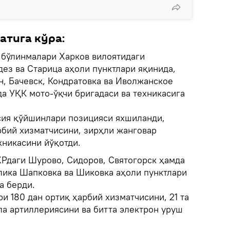
атига кўра:
и
бўлинмалари Харков вилоятидаги
ез ва Старица аҳоли пунктлари яқинида,
н, Бачевск, Кондратовка ва Иволжанское
а УҚК мото-ўқчи бригадаси ва техникасига
сия қўйшинлари позицияси яхшиланди,
рбий хизматчисини, зирҳли жанговар
хникасини йўқотди.
Рдаги Шурово, Сидоров, Святогорск ҳамда
лика Шапковка ва Шиковка аҳоли пунктлари
а берди.
и 180 дан ортиқ ҳарбий хизматчисини, 21 та
ла артиллериясини ва битта электрон уруш