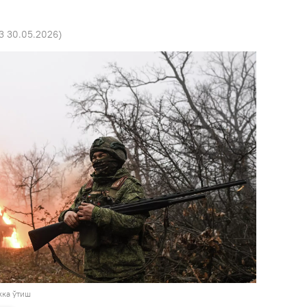
53 30.05.2026
)
ка ўтиш