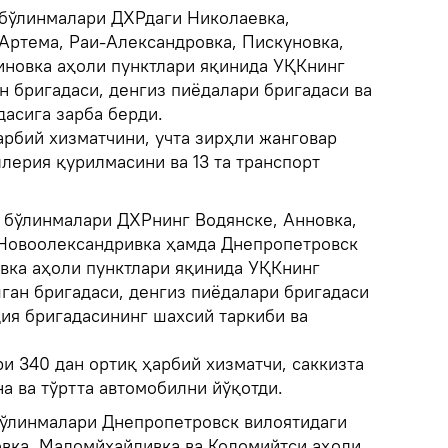
бўлинмалари ДХРдаги Николаевка,
Артема, Раи-Александровка, Пискуновка,
иновка аҳоли пунктлари яқинида УҚКнинг
н бригадаси, денгиз пиёдалари бригадаси ва
дасига зарба берди.
арбий хизматчини, учта зирҳли жанговар
ллерия қурилмасини ва 13 та транспорт
и
бўлинмалари ДХРнинг Водянске, Анновка,
 Новоолександривка ҳамда Днепропетровск
вка аҳоли пунктлари яқинида УҚКнинг
ган бригадаси, денгиз пиёдалари бригадаси
дия бригадасининг шахсий таркиби ва
и 340 дан ортиқ ҳарбий хизматчи, саккизта
а ва тўртта автомобилни йўқотди.
ўлинмалари Днепропетровск вилоятидаги
овка, Маломйхайливка ва Коломийтси аҳоли