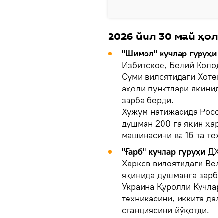
2026 йил 30 май ҳол
"Шимол" кучлар гуруҳ
Избитское, Белий Колод
Суми вилоятидаги Хоте
аҳоли пунктлари яқинид
зарба берди.
Ҳужум натижасида Рос
душман 200 га яқин ҳа
машинасини ва 16 та те
"Ғарб" кучлар гуруҳи
ДХ
Харков вилоятидаги Ве
яқинида душманга зарб
Украина Қуролли Кучлар
техникасини, иккита да
станциясини йўқотди.