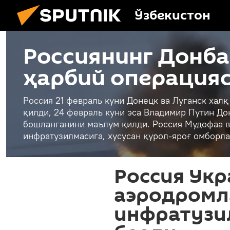
Ўзбекистон
Россиянинг Донба
ҳарбий операция
Россия 21 февраль куни Донецк ва Луганск хал
қилди, 24 февраль куни эса Владимир Путин До
бошланганини маълум қилди. Россия Мудофаа в
инфратузилмасига, хусусан қурол-яроғ омборла
Россия Укр
аэродромл
инфратузи