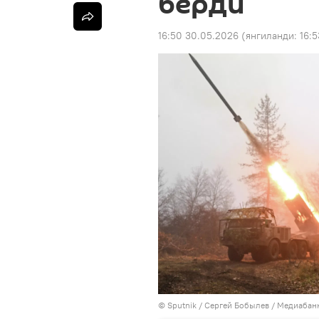
берди
16:50 30.05.2026
(янгиланди:
16:
© Sputnik / Сергей Бобылев
/
Медиабанк