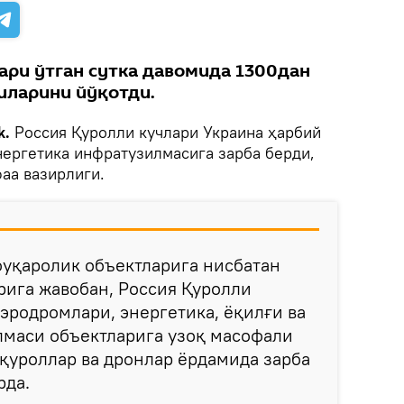
ари ўтган сутка давомида 1300дан
иларини йўқотди.
k.
Россия Қуролли кучлари Украина ҳарбий
нергетика инфратузилмасига зарба берди,
аа вазирлиги.
фуқаролик объектларига нисбатан
рига жавобан, Россия Қуролли
эродромлари, энергетика, ёқилғи ва
лмаси объектларига узоқ масофали
қуроллар ва дронлар ёрдамида зарба
рда.