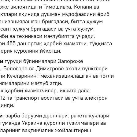
оже вилоятидаги Тимошивка, Копани ва
ктлари яқинида душман мудофаасини ёриб
ханизациялашган бригадаси, битта ҳужум
есант ҳужум бригадаси ва учта ҳужум
би ва техникаси мағлубиятга учради.
и 455 дан ортиқ ҳарбий хизматчи, тўққизта
лерия қуролини йўқотди.
ри
гуруҳи бўлинмалари Запороже
а, Белогоре ва Димитрове аҳоли пунктлари
ли Кучларининг механизациялашган ва тоғли
илмаларини мағлуб этди.
к ҳарбий хизматчилар, иккита дала
12 та транспорт воситаси ва учта электрон
линди.
и
, зарба берувчи дронлари, ракета кучлари
 туманда Украина қуролли тузилмалари ва
рларнинг вақтинчалик жойлаштириш