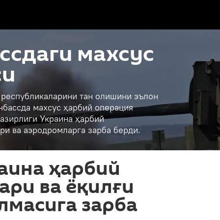
ссдаги махсус
си
қ республикаларини тан олишини эълон
нбассда махсус ҳарбий операция
азирлиги Украина ҳарбий
ри ва аэродромларга зарба берди.
аина ҳарбий
ари ва ёқилғи
лмасига зарба