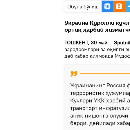
Oбуна бўлиш
Украина Қуролли кучл
ортиқ ҳарбий хизматч
ТОШКЕНТ, 30 май — Sputni
аэродромлари ва ёқилғи э
деб хабар қилмоқда Мудоф
Украинанинг Россия 
террористик ҳужумла
Кучлари УҚК ҳарбий а
транспорт инфратузи
аниқ нишонга олувчи 
берди, дейилади хаба