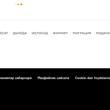
ЁСАТ
ДУНЁДА
ИҚТИСОД
ЖАМИЯТ
МИГРАЦИЯ
МАДАН
аниялар хабарлари
Маҳфийлик сиёсати
Cookie-dan foydalanis