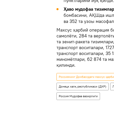
пунктларини йўқ қилди.
Ҳаво мудофаа тизимла
бомбасини, АҚШда ишл
ва 352 та узоы масофал
Махсус ҳарбий операция б
самолёти, 284 та вертолёти
та зенит-ракета тизимлари
транспорт воситалари, 172
транспорт воситалари, 35 
миномётлари, 62 874 та ма
қилинди.
Россиянинг Донбассдаги махсус ҳарб
Донецк халқ республикаси (ДХР)
Россия Мудофаа вазирлиги