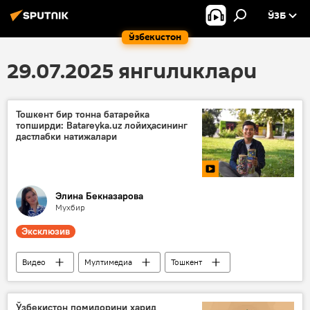
ЎЗБ
Ўзбекистон
29.07.2025 янгиликлари
Тошкент бир тонна батарейка
топширди: Batareyka.uz лойиҳасининг
дастлабки натижалари
Элина Бeкназарова
Мухбир
Эксклюзив
Видео
Мултимедиа
Тошкент
экология
Ўзбекистон помидорини харид