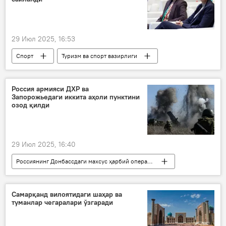
29 Июл 2025, 16:53
Спорт
Туризм ва спорт вазирлиги
Шаҳноза Мирзиёева
Халқаро Олимпия қўмитаси
Россия армияси ДХР ва
Запорожьедаги иккита аҳоли пунктини
озод қилди
29 Июл 2025, 16:40
Россиянинг Донбассдаги махсус ҳарбий операцияси
Россия
Украина
Донецк халқ республикаси (ДХР)
Самарқанд вилоятидаги шаҳар ва
туманлар чегаралари ўзгаради
Запорожье вилояти
Россия Мудофаа вазирлиги