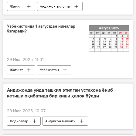
Жамият
Андижон вилояти
Шавкат Мирзиёев
Ўзбекистонда 1 августдан нималар
ўзгаради?
29 Июл 2025, 11:01
Жамият
Ўзбекистон
нималар ўзгаради
Андижонда уйда ташкил этилган устахона ёниб
кетиши оқибатида бир киши ҳалок бўлди
29 Июл 2025, 10:07
Ҳодисалар
Андижон вилояти
ёнғин