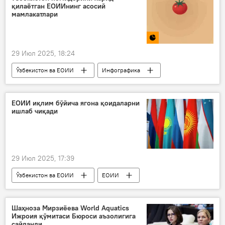
қилаётган ЕОИИнинг асосий
мамлакатлари
29 Июл 2025, 18:24
Ўзбекистон ва ЕОИИ
Инфографика
Ўзбекистон
помидор
Россия
ЕОИИ
Миллий статистика қўмитаси
ЕОИИ иқлим бўйича ягона қоидаларни
ишлаб чиқади
29 Июл 2025, 17:39
Ўзбекистон ва ЕОИИ
ЕОИИ
иқлим ўзгариши
Жамият
Шаҳноза Мирзиёева World Aquatics
Ижроия қўмитаси Бюроси аъзолигига
сайланди