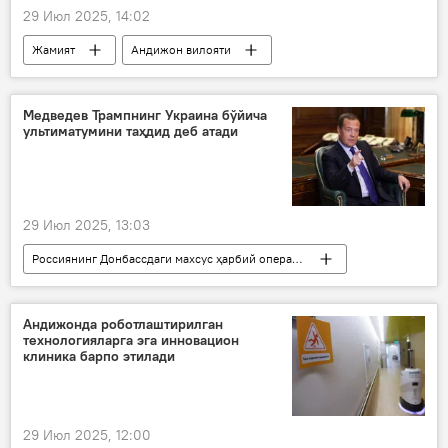
29 Июл 2025, 14:02
Жамият
Андижон вилояти
нефть
Медведев Трампнинг Украина бўйича
ультиматумини таҳдид деб атади
29 Июл 2025, 13:03
Россиянинг Донбассдаги махсус ҳарбий операцияси
Дунё янгиликлари
Дунёда
Дмитрий Медведев
Дональд Трамп
Андижонда роботлаштирилган
технологияларга эга инновацион
Украина
Россия
АҚШ
клиника барпо этилади
29 Июл 2025, 12:00