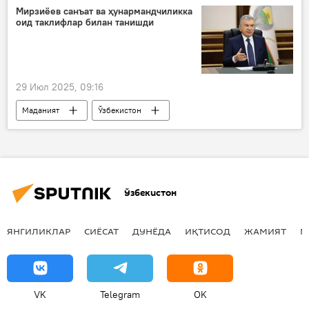
Мирзиёев санъат ва ҳунармандчиликка
оид таклифлар билан танишди
29 Июл 2025, 09:16
Маданият
Ўзбекистон
Шавкат Мирзиёев
ҳунармандлар
санъат
Ўзбекистон
ЯНГИЛИКЛАР
СИЁСАТ
ДУНЁДА
ИҚТИСОД
ЖАМИЯТ
М
VK
Telegram
OK