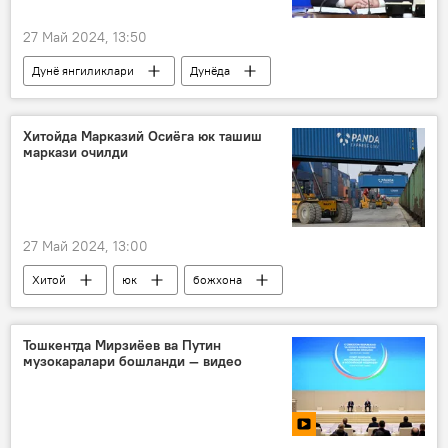
27 Май 2024, 13:50
Дунё янгиликлари
Дунёда
Россия
МДҲ
Михаил Мишустин
Хитойда Марказий Осиёга юк ташиш
маркази очилди
27 Май 2024, 13:00
Хитой
юк
божхона
Марказий Осиё
Европа
Дунё янгиликлари
Дунёда
Тошкентда Мирзиёев ва Путин
музокаралари бошланди — видео