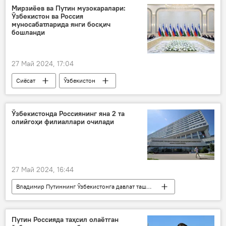
Владимир Путиннинг Ўзбекистонга давлат ташрифи - 2024 йил
Мирзиёев ва Путин музокаралари:
Ўзбекистон ва Россия
муносабатларида янги босқич
бошланди
27 Май 2024, 17:04
Сиёсат
Ўзбекистон
Ўзбекистон - Россия
Россия
Владимир Путин
Шавкат Мирзиёев
Ўзбекистонда Россиянинг яна 2 та
олийгоҳи филиаллари очилади
Владимир Путиннинг Ўзбекистонга давлат ташрифи - 2024 йил
27 Май 2024, 16:44
Владимир Путиннинг Ўзбекистонга давлат ташрифи - 2024 йил
Ўзбекистон - Россия
Ўзбекистон
олий таълим муассасалари
Путин Россияда таҳсил олаётган