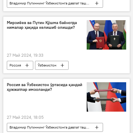
Владимир Путиннинг Ўзбекистонга давлат ташрифи - 2024 йил
Сиёсат
Владимир Путин
Шавкат Мирзиёев
Мирзиёев ва Путин Қўшма баёнотда
нималар ҳақида келишиб олишди?
27 Май 2024, 19:33
Россия
Ўзбекистон
Владимир Путин
ташриф
давлат
Россия ва Ўзбекистон ўртасида қандай
ҳужжатлар имзоланди?
Владимир Путиннинг Ўзбекистонга давлат ташрифи - 2024 йил
Сиёсат
27 Май 2024, 18:05
Владимир Путиннинг Ўзбекистонга давлат ташрифи - 2024 йил