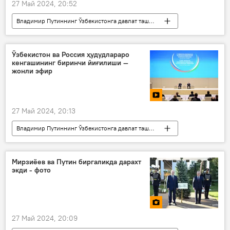
27 Май 2024, 20:52
Владимир Путиннинг Ўзбекистонга давлат ташрифи - 2024 йил
Россия
Ўзбекистон - Россия
Ўзбекистон
АЭС
Росатом
Ўзбекистон ва Россия ҳудудлараро
кенгашининг биринчи йиғилиши —
жонли эфир
27 Май 2024, 20:13
Владимир Путиннинг Ўзбекистонга давлат ташрифи - 2024 йил
Россия
Ўзбекистон
Мирзиёев ва Путин биргаликда дарахт
экди - фото
27 Май 2024, 20:09