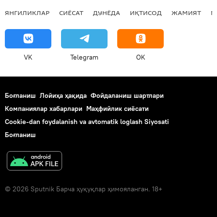
ЯНГИЛИКЛАР
СИЁСАТ
ДУНЁДА
ИҚТИСОД
ЖАМИЯТ
М
VK
Telegram
OK
Боғланиш
Лойиҳа ҳақида
Фойдаланиш шартлари
Компаниялар хабарлари
Маҳфийлик сиёсати
Cookie-dan foydalanish va avtomatik loglash Siyosati
Боғланиш
© 2026 Sputnik Барча ҳуқуқлар ҳимояланган. 18+