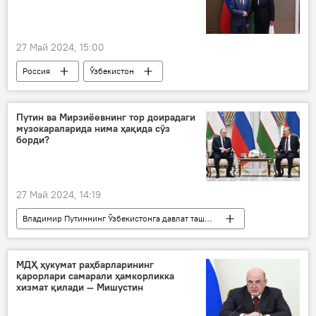
27 Май 2024, 15:00
Россия
Ўзбекистон
Ўзбекистон - Россия
ҳамкорлик
Владимир Путиннинг Ўзбекистонга давлат ташрифи - 2024 йил
Путин ва Мирзиёевнинг тор доирадаги
музокараларида нима ҳақида сўз
Иқтисод
борди?
27 Май 2024, 14:19
Владимир Путиннинг Ўзбекистонга давлат ташрифи - 2024 йил
Сиёсат
Ўзбекистон
Тошкент
Россия
Ўзбекистон - Россия
МДҲ ҳукумат раҳбарларининг
қарорлари самарали ҳамкорликка
Шавкат Мирзиёев
Владимир Путин
хизмат қилади — Мишустин