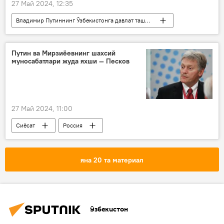
27 Май 2024, 12:35
Владимир Путиннинг Ўзбекистонга давлат ташрифи - 2024 йил
Сиёсат
Шавкат Мирзиёев
Владимир Путин
Тошкент
Путин ва Мирзиёевнинг шахсий
муносабатлари жуда яхши — Песков
27 Май 2024, 11:00
Сиёсат
Россия
Ўзбекистон - Россия
Ўзбекистон
Шавкат Мирзиёев
Дмитрий Песков
яна 20 та материал
Владимир Путин
Владимир Путиннинг Ўзбекистонга давлат ташрифи - 2024 йил
Ўзбекистон