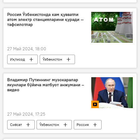
Сиёсат
Ўзбекистон
Россия
Ўзбекистон - Россия
ҳужжатлар
Россия Ўзбекистонда кам қувватли
атом электр станцияларини қуради —
тафсилотлар
27 Май 2024, 18:00
Иқтисод
Ўзбекистон
Ўзбекистон - Россия
Россия
АЭС
Владимир Путиннинг музокаралар
якунлари бўйича матбуот анжумани –
Владимир Путиннинг Ўзбекистонга давлат ташрифи - 2024 йил
видео
27 Май 2024, 17:25
Сиёсат
Ўзбекистон
Россия
Владимир Путин