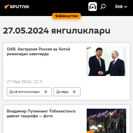
ЎЗБ
Ўзбекистон
27.05.2024 янгиликлари
ОАВ: Австралия Россия ва Хитой
режасидан хавотирда
27 Май 2024, 22:11
Дунё янгиликлари
Дунёда
Россия
Хитой
Шанхай ҳамкорлик ташкилоти (ШҲТ)
Владимир Путиннинг Ўзбекистонга
давлат ташрифи — фото
БРИКС (BRICS)
Ғарб