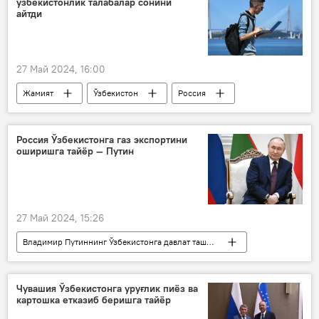
ўзбекистонлик талабалар сонини
айтди
27 Май 2024, 16:00
Жамият
Ўзбекистон
Россия
Ўзбекистон - Россия
талабалар
Владимир Путин
Россия Ўзбекистонга газ экспортини
оширишга тайёр — Путин
Владимир Путиннинг Ўзбекистонга давлат ташрифи - 2024 йил
27 Май 2024, 15:26
Владимир Путиннинг Ўзбекистонга давлат ташрифи - 2024 йил
Сиёсат
Ўзбекистон
Ўзбекистон - Россия
Россия
Чувашия Ўзбекистонга уруғлик пиёз ва
картошка етказиб беришга тайёр
Владимир Путин
газ
экспорт