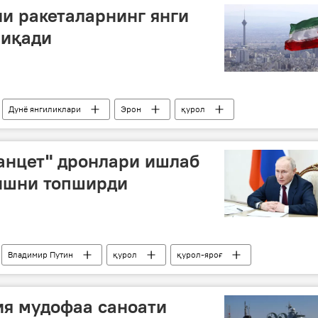
и ракеталарнинг янги
чиқади
Дунё янгиликлари
Эрон
қурол
Ланцет" дронлари ишлаб
ишни топширди
Владимир Путин
қурол
қурол-яроғ
ия мудофаа саноати