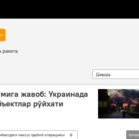
н ракета
Даврда
мига жавоб: Украинада
бъектлар рўйхати
нбассдаги махсус ҳарбий операцияси
Бата