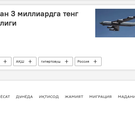
н 3 миллиардга тенг
қлиги
АҚШ
гипертовуш
Россия
ЁСАТ
ДУНЁДА
ИҚТИСОД
ЖАМИЯТ
МИГРАЦИЯ
МАДАН