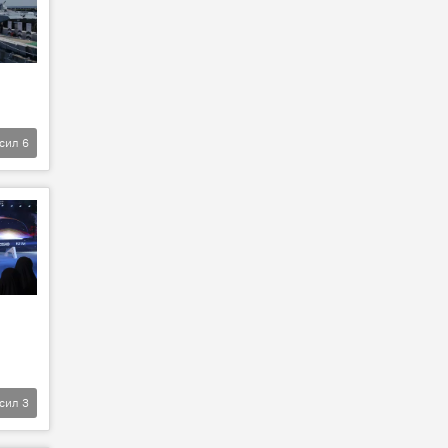
фсил
6
фсил
3