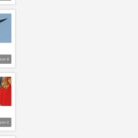
фсил
8
фсил
2