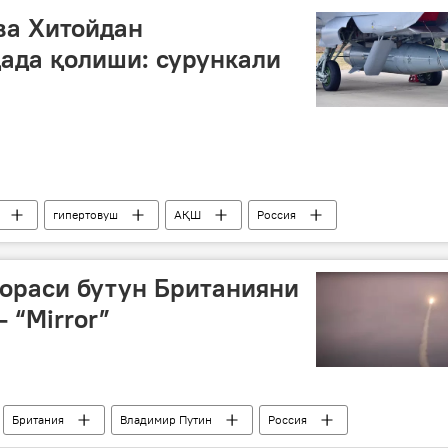
ва Хитойдан
ада қолиши: сурункали
гипертовуш
АҚШ
Россия
ораси бутун Британияни
 “Mirror”
Британия
Владимир Путин
Россия