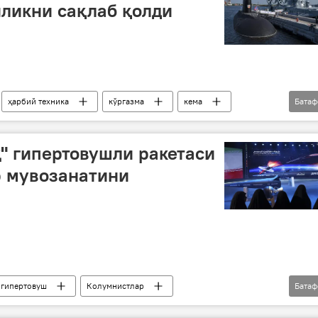
иликни сақлаб қолди
ҳарбий техника
кўргазма
кема
Бата
из флоти
кўргазма
қурол
" гипертовушли ракетаси
р мувозанатини
гипертовуш
Колумнистлар
Бата
АҚШ
Исроил