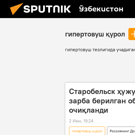
Ўзбекистон
гипертовуш қурол
гипертовуш тезлигида учадига
Старобельск ҳужу
зарба берилган о
очиқланди
2 Июн, 19:24
гипертовуш қурол
Россиянинг До