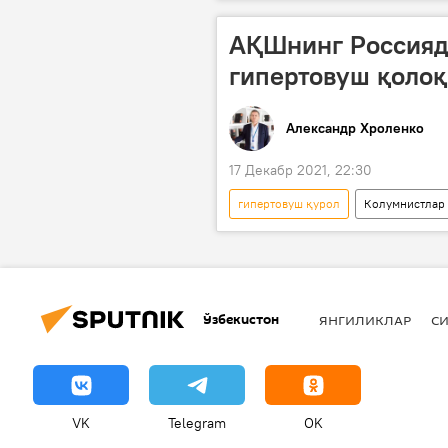
АҚШнинг Россияда
гипертовуш қоло
Александр Хроленко
17 Декабр 2021, 22:30
гипертовуш қурол
Колумнистлар
Ўзбекистон
ЯНГИЛИКЛАР
СИ
VK
Telegram
OK