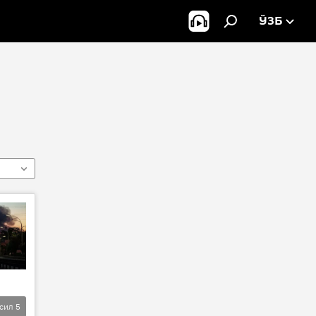
ЎЗБ
фсил
5