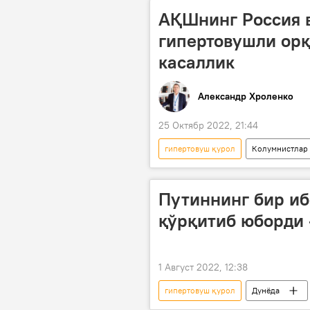
АҚШнинг Россия 
гипертовушли орқ
касаллик
Александр Хроленко
25 Октябр 2022, 21:44
гипертовуш қурол
Колумнистлар
Путиннинг бир иб
қўрқитиб юборди -
1 Август 2022, 12:38
гипертовуш қурол
Дунёда