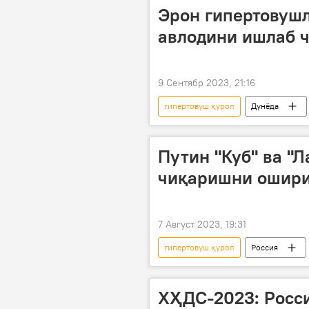
Эрон гипертовушл
авлодини ишлаб 
9 Сентябр 2023, 21:16
гипертовуш қурол
Дунёда
Путин "Куб" ва "
чиқаришни ошир
7 Август 2023, 19:31
гипертовуш қурол
Россия
ХҲДС-2023: Росс