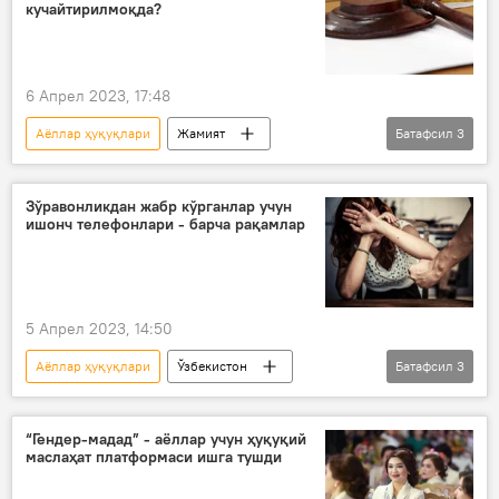
Аёллар
бола
болалар
кучайтирилмоқда?
6 Апрел 2023, 17:48
Аёллар ҳуқуқлари
Жамият
Батафсил
3
Ўзбекистон
болалар
қонунчилик
Зўравонликдан жабр кўрганлар учун
ишонч телефонлари - барча рақамлар
5 Апрел 2023, 14:50
Аёллар ҳуқуқлари
Ўзбекистон
Батафсил
3
Аёллар
Жамият
зўравонлик
“Гендер-мадад” - аёллар учун ҳуқуқий
маслаҳат платформаси ишга тушди