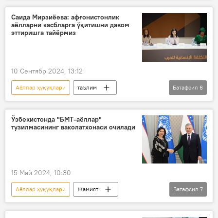
8 март - Халқаро хотин-қизлар куни
Саида Мирзиёева: афғонистонлик
аёлларни касбларга ўқитишни давом
Аёллар
Ўзбекистон
эттиришга тайёрмиз
10 Сентябр 2024, 13:12
Аёллар ҳуқуқлари
таълим
Батафсил
6
Ўзбекистон
Афғонистон
Саида Мирзиёева
хотин-қизлар
Ўзбекистонда "БМТ-аёллар"
тузилмасининг ваколатхонаси очилади
касб-ҳунар мактаблари
Жамият
15 Май 2024, 10:30
Аёллар ҳуқуқлари
Жамият
Батафсил
7
Ўзбекистон
Самарқанд