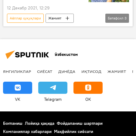
12 Декабр 2021, 12:29
Аёллар ҳуқуқлари
Жамият
Батафсил
3
Адлия вазирлиги
Аёллар
Аёллар ҳуқуқлари ҳимояси
Ўзбекистон
ЯНГИЛИКЛАР
СИЁСАТ
ДУНЁДА
ИҚТИСОД
ЖАМИЯТ
М
VK
Telegram
OK
Боғланиш
Лойиҳа ҳақида
Фойдаланиш шартлари
Компаниялар хабарлари
Маҳфийлик сиёсати