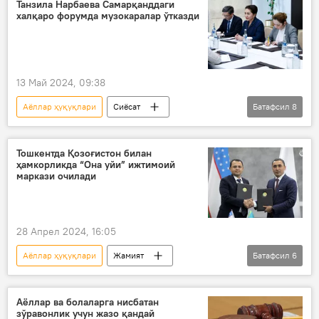
форум
Шавкат Мирзиёев
Танзила Нарбаева Самарқанддаги
халқаро форумда музокаралар ўтказди
БМТ
Аёллар
хотин-қизлар
13 Май 2024, 09:38
Аёллар ҳуқуқлари
Сиёсат
Батафсил
8
Ўзбекистон
Самарқанд
форум
Тошкентда Қозоғистон билан
ҳамкорликда “Она уйи” ижтимоий
Ўзбекистон Олий Мажлиси Сенати
маркази очилади
БМТ
Марказий Осиё
Аёллар
Аёллар ҳуқуқлари ҳимояси
28 Апрел 2024, 16:05
Аёллар ҳуқуқлари
Жамият
Батафсил
6
Ўзбекистон
Қозоғистон
Ижтимоий ҳимоя миллий агентлиги
Аёллар ва болаларга нисбатан
зўравонлик учун жазо қандай