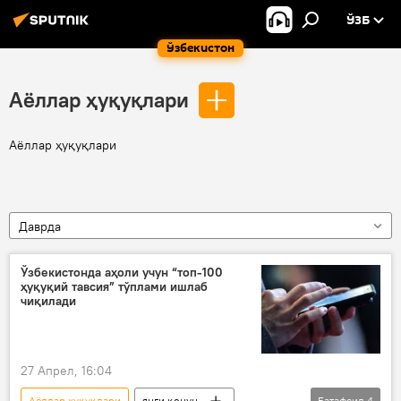
ЎЗБ
Ўзбекистон
Аёллар ҳуқуқлари
Аёллар ҳуқуқлари
Даврда
Ўзбекистонда аҳоли учун “топ-100
ҳуқуқий тавсия” тўплами ишлаб
чиқилади
27 Апрел, 16:04
Аёллар ҳуқуқлари
янги қонун
Батафсил
4