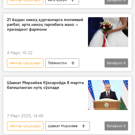
Ўзбекистон
Жамият
сунъий интеллект
маҳалла
21 ёшдан никоҳ қурганларга молиявий
рағбат, эрта никоҳ тарғибига жазо —
президент фармони
4 Март, 10:22
Аёллар ҳуқуқлари
Ўзбекистон
Батафсил
6
Жамият
оила
болалар
янги қонун
Аёллар
Шавкат Мирзиёев Кўксаройда 8 мартга
бағишланган нутқ сўзлади
Шавкат Мирзиёев
7 Март 2025, 14:46
Аёллар ҳуқуқлари
Шавкат Мирзиёев
Батафсил
5
президент
табрик