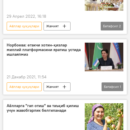
29 Апрел 2022, 16:18
Аёллар ҳуқуқлари
Жамият
Батафсил
2
Аёллар ҳуқуқлари ҳимояси
Аёллар
Норбоева: етакчи хотин-қизлар
миллий платформасини яратиш устида
ишлаяпмиз
21 Декабр 2021, 11:54
Аёллар ҳуқуқлари
Жамият
Батафсил
1
Танзила Норбоева
Аёлларга "гап отиш" ва таъқиб қилиш
учун жавобгарлик белгиланади