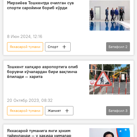
Мирзиёев Тошкентда очилган сув
спорти саройини бориб кўрди
8 Июн 2024, 12:16
Яккасарой тумани
Спорт
Батафсил
2
Ўзбекистон
Тошкент
Шавкат Мирзиёев
Тошкент халқаро аэропортига олиб
борувчи кўчалардан бири вақтинча
ёпилади — харита
20 Октябр 2023, 08:32
Яккасарой тумани
Жамият
Батафсил
3
Ўзбекистон
Тошкент
автомобил
Яккасарой туманига янги ҳоким
тайинланди — у ҳақида нималар