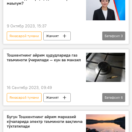
маълум?
9 Октябр 2023, 15:37
Яккасарой тумани
Жамият
Батафсил
3
Ўзбекистон
Тошкент
ҳоким
Тошкентнинг айрим ҳудудларида газ
таъминоти ўчирилади — кун ва манзил
16 Сентябр 2023, 09:49
Яккасарой тумани
Жамият
Батафсил
6
Ўзбекистон
Тошкент
газ
Тошкентда газ таъминоти тўхтатилиши
Бугун Тошкентнинг айрим марказий
кўчаларида электр таъминоти вақтинча
Яшнобод тумани
Олмазор тумани
тўхтатилади