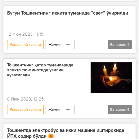
Ўзбекистон
Тошкент
Яшнобод тумани
Чилонзор тумани
Бугун Тошкентнинг иккита туманида “свет” ўчирилди
электр энергияси
12 Июн 2023, 11:15
Яккасарой тумани
Жамият
Батафсил
4
Ўзбекистон
Тошкент
Яшнобод тумани
электр энергияси
Тошкентнинг қатор туманларида
электр таъминотида узилиш
кузатилади
8 Июн 2023, 12:25
Яккасарой тумани
Жамият
Батафсил
6
Ўзбекистон
Тошкент
Миробод тумани
электр энергияси
Тошкентда электробус ва икки машина иштирокида
ЙТҲ содир бўлди
Яшнобод тумани
Чилонзор тумани