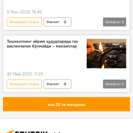
5 Июн 2023, 15:45
Яккасарой тумани
Жамият
Батафсил
3
Ҳодисалар
Тошкент
ЙТҲ
Тошкентнинг айрим ҳудудларида газ
вақтинчалик бўлмайди – манзиллар
30 Май 2023, 11:20
Яккасарой тумани
Жамият
Батафсил
4
Ўзбекистон
Тошкент
газ
газ қувури
яна 20 та материал