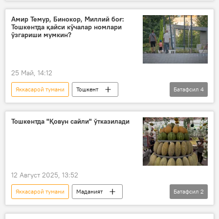
энергетика
Жамият
Миробод тумани
Чилонзор тумани
Амир Темур, Бинокор, Миллий боғ:
Тошкентда қайси кўчалар номлари
Зангиота тумани
Тошкент
ўзгариши мумкин?
25 Май, 14:12
Яккасарой тумани
Тошкент
Батафсил
4
Ўзбекистон
Жамият
ном
Мирзо Улуғбек тумани
Тошкентда "Қовун сайли" ўтказилади
12 Август 2025, 13:52
Яккасарой тумани
Маданият
Батафсил
2
Қовун сайли
Тошкент