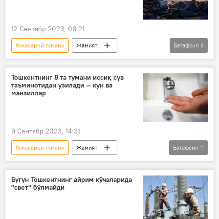
12 Сентябр 2023, 08:21
Яккасарой тумани
Жамият
Батафсил
6
Ўзбекистон
Тошкент
электр энергияси
Тошкентнинг 8 та тумани иссиқ сув
таъминотидан узилади — кун ва
Тошкентда электр таъминоти ўчирилиши
манзиллар
Электр таъминоти ўчирилиши
Миробод тумани
9 Сентябр 2023, 14:31
Яккасарой тумани
Жамият
Батафсил
11
Ўзбекистон
Тошкент
иссиқ сув ўчирилиши
сув
Бугун Тошкентнинг айрим кўчаларида
"свет" бўлмайди
Миробод тумани
Сергели тумани
Мирзо Улуғбек тумани