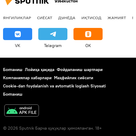
Ўзбекистон
ЯНГИЛИКЛАР
СИЁСАТ
ДУНЁДА
ИҚТИСОД
ЖАМИЯТ
М
VK
Telegram
OK
Боғланиш
Лойиҳа ҳақида
Фойдаланиш шартлари
Компаниялар хабарлари
Маҳфийлик сиёсати
Cookie-dan foydalanish va avtomatik loglash Siyosati
Боғланиш
© 2026 Sputnik Барча ҳуқуқлар ҳимояланган. 18+