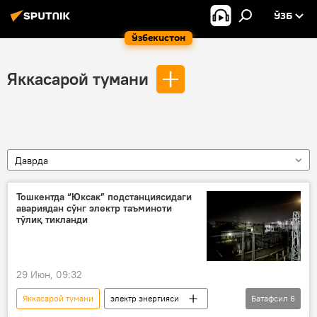
ЎЗБ
Ўзбекистон
Яккасарой тумани
Даврда
Тошкентда “Юксак” подстанциясидаги
авариядан сўнг электр таъминоти
тўлиқ тикланди
29 Июн, 09:32
Яккасарой тумани
электр энергияси
Батафсил
6