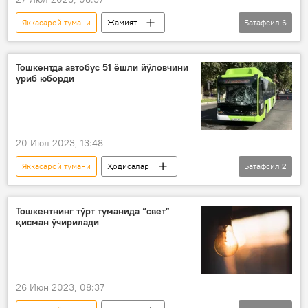
Яккасарой тумани
Жамият
Батафсил
6
Ўзбекистон
Тошкент
Сергели тумани
электр энергияси
Тошкентда автобус 51 ёшли йўловчини
уриб юборди
Тошкентда электр таъминоти ўчирилиши
Электр таъминоти ўчирилиши
20 Июл 2023, 13:48
Яккасарой тумани
Ҳодисалар
Батафсил
2
Тошкент
ЙТҲ
Тошкентнинг тўрт туманида “свет”
қисман ўчирилади
26 Июн 2023, 08:37