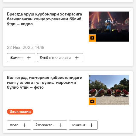
Ўзбекистон ТИВ
Эрон
Исроил
Брестда уруш қурбонлари хотирасига
бағишланган концерт-реквием бўлиб
ўтди — видео
22 Июн 2025, 14:18
Жамият
Дунё янгиликлари
Дунёда
Беларусь
хотира
Видео
Волгоград мемориал қабристонидаги
мангу оловга гул қўйиш маросими
бўлиб ўтди — фото
Эксклюзив
Фото
Ўзбекистон
Тошкент
хотира
Ғалаба байрами