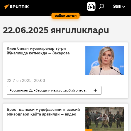
ЎЗБ
Ўзбекистон
22.06.2025 янгиликлари
Киев билан музокаралар тўғри
йўналишда кетмоқда — Захарова
22 Июн 2025, 20:03
Россиянинг Донбассдаги махсус ҳарбий операцияси
Дунё янгиликлари
Дунёда
Россия
Украина
Россия ТИВ
Брест қалъаси мудофаасининг асосий
эпизодлари қайта яратилди — видео
Мария Захарова
болалар