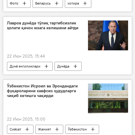
Фото
Беларусь
хотира
Лавров дунёда тўлиқ тартибсизлик
ҳолати қачон юзага келишини айтди
22 Июн 2025, 15:44
Дунё янгиликлари
Дунёда
Исроил
Эрон
Россия ТИВ
Сергей Лавров
Ўзбекистон Исроил ва Эрондандаги
фуқароларини хавфсиз ҳудудларга
чиқиб кетишга чақирди
22 Июн 2025, 15:00
Сиёсат
Жамият
Ўзбекистон