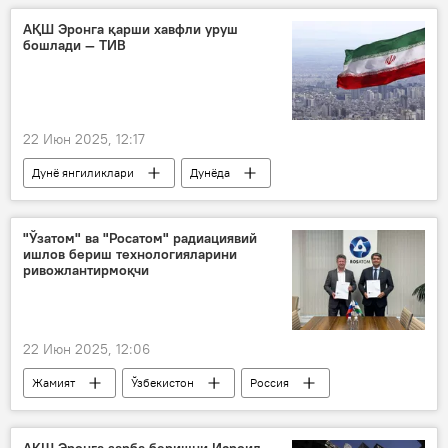
Беларусь
АҚШ Эронга қарши хавфли уруш
бошлади — ТИВ
22 Июн 2025, 12:17
Дунё янгиликлари
Дунёда
Эрон
Исроил
АҚШ
ядро қуроли
ядросиз дунё
"Ўзатом" ва "Росатом" радиациявий
ишлов бериш технологияларини
ривожлантирмоқчи
22 Июн 2025, 12:06
Жамият
Ўзбекистон
Россия
Атом энергетикасини ривожлантириш агентлиги
Росатом
ахборот технологиялари (IT)
АҚШ Эронга зарба беришни Исроил