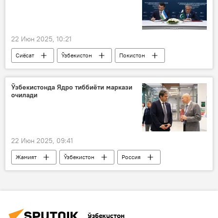
22 Июн 2025, 10:21
Сиёсат
Ўзбекистон
Покистон
Бахтиёр Саидов
ҳамкорлик
Ўзбекистон ТИВ
Ўзбекистонда Ядро тиббиёти маркази
очилади
22 Июн 2025, 09:41
Жамият
Ўзбекистон
Россия
МДҲ
тиббиёт муассаси
Соғлиқни сақлаш вазирлиги (ССВ)
Атом энергетикаси
Ўзбекистон
Атом энергетикасини ривожлантириш агентлиги