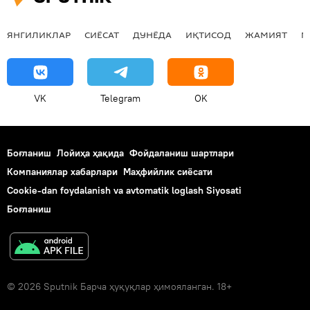
ЯНГИЛИКЛАР
СИЁСАТ
ДУНЁДА
ИҚТИСОД
ЖАМИЯТ
М
VK
Telegram
OK
Боғланиш
Лойиҳа ҳақида
Фойдаланиш шартлари
Компаниялар хабарлари
Маҳфийлик сиёсати
Cookie-dan foydalanish va avtomatik loglash Siyosati
Боғланиш
© 2026 Sputnik Барча ҳуқуқлар ҳимояланган. 18+