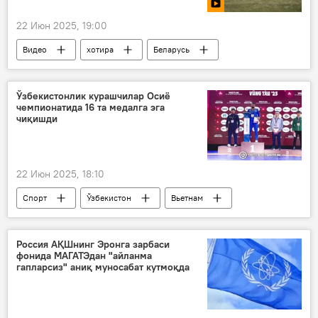
22 Июн 2025, 19:00
Видео
хотира
Беларусь
Ўзбекистонлик курашчилар Осиё
чемпионатида 16 та медалга эга
чиқишди
22 Июн 2025, 18:10
Спорт
Ўзбекистон
Вьетнам
кураш
Россия АҚШнинг Эронга зарбаси
фонида МАГАТЭдан "айланма
гапларсиз" аниқ муносабат кутмоқда