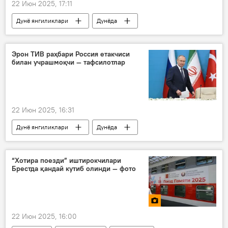
22 Июн 2025, 17:11
Дунё янгиликлари
Дунёда
Сиёсат
Россия
Россия ТИВ
Эрон
Исроил
АҚШ
Эрон ТИВ раҳбари Россия етакчиси
билан учрашмоқчи — тафсилотлар
МАГАТЭ
БМТ
ядро қуроли
ядросиз дунё
22 Июн 2025, 16:31
Дунё янгиликлари
Дунёда
Эрон
Россия
Владимир Путин
Исроил
“Хотира поезди” иштирокчилари
Брестда қандай кутиб олинди — фото
АҚШ
ядровий дастур
ядросиз дунё
22 Июн 2025, 16:00